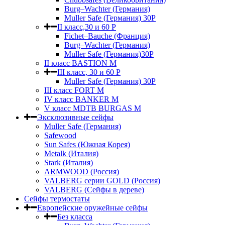
Burg–Wachter (Германия)
Muller Safe (Германия) 30Р
II класс,30 и 60 P
Fichet–Bauche (Франция)
Burg–Wachter (Германия)
Muller Safe (Германия)30P
II класс BASTION M
III класс, 30 и 60 P
Muller Safe (Германия) 30Р
III класс FORT M
IV класс BANKER M
V класс МDTB BURGAS M
Эксклюзивные сейфы
Muller Safe (Германия)
Safewood
Sun Safes (Южная Корея)
Metalk (Италия)
Stark (Италия)
ARMWOOD (Россия)
VALBERG серии GOLD (Россия)
VALBERG (Сейфы в дереве)
Сейфы термостаты
Европейские оружейные сейфы
Без класса