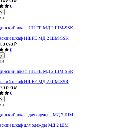
14 830
₽
0
ну
ии
нский шкаф HILFE МД 2 ШМ-SSK
80 690
₽
0
ну
ии
нский шкаф HILFE МД 2 ШМ-SSR
59 090
₽
0
ну
ии
ский шкаф для одежды МД 2 ШМ