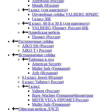
ArmWood (Россия)
Metalk (Италия)
I класс (для нарезного)
Оружейные сейфы VALBERG ИРБИС
I класс,30Б
II класс, 60 Б и 30 Б (для нарезного)
VALBERG (Промет, Россия) 60Б
Армейская мебель
Промет (Россия)
Гостиничные сейфы
AIKO SH (Россия)
AIKO Т ( Россия)
Встраиваемые сейфы
Тайники в пол
American Security
Muller Safe (Германия)
Arfe (Испания)
0,I класс Juwel (Италия)
0 класс Valberg ( Россия)
I класс
Valberg (Россия)
Burg–Wachter (Германия)биометрия
MDTB VEGA (ПРОМЕТ,Россия)
Muller Safe (Германия)
Офисная мебель ЛДСП