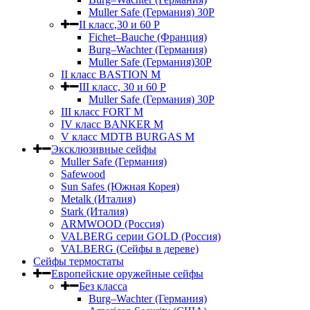
Muller Safe (Германия) 30Р
II класс,30 и 60 P
Fichet–Bauche (Франция)
Burg–Wachter (Германия)
Muller Safe (Германия)30P
II класс BASTION M
III класс, 30 и 60 P
Muller Safe (Германия) 30Р
III класс FORT M
IV класс BANKER M
V класс МDTB BURGAS M
Эксклюзивные сейфы
Muller Safe (Германия)
Safewood
Sun Safes (Южная Корея)
Metalk (Италия)
Stark (Италия)
ARMWOOD (Россия)
VALBERG серии GOLD (Россия)
VALBERG (Сейфы в дереве)
Сейфы термостаты
Европейские оружейные сейфы
Без класса
Burg–Wachter (Германия)