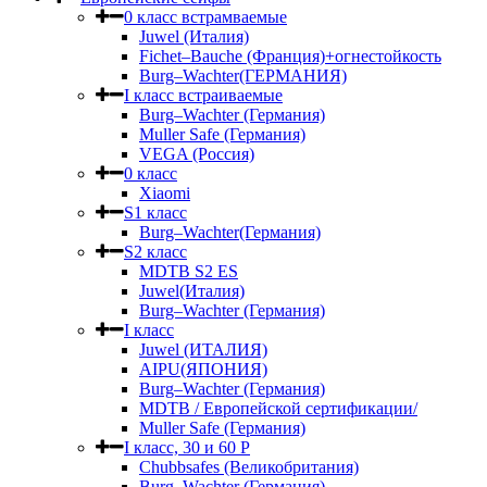
0 класс встрамваемые
Juwel (Италия)
Fichet–Bauche (Франция)+огнестойкость
Burg–Wachter(ГЕРМАНИЯ)
I класс встраиваемые
Burg–Wachter (Германия)
Muller Safe (Германия)
VEGA (Россия)
0 класс
Xiaomi
S1 класс
Burg–Wachter(Германия)
S2 класс
MDTB S2 ES
Juwel(Италия)
Burg–Wachter (Германия)
I класс
Juwel (ИТАЛИЯ)
AIPU(ЯПОНИЯ)
Burg–Wachter (Германия)
MDTB / Европейской сертификации/
Muller Safe (Германия)
I класс, 30 и 60 P
Chubbsafes (Великобритания)
Burg–Wachter (Германия)