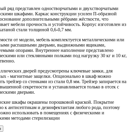
ый ряд представлен одностворчатыми и двухстворчатыми
скими шкафами. Каркас конструкции усилен П-образной
 основание дополнительными рёбрами жёсткости, что
вает мебели прочность и устойчивость. Корпус изготовлен из
атаной стали толщиной 0,6-0,7 мм.
имости от модели, мебель комплектуется металлическими или
ными распашными дверьми, выдвижными ящиками,
уемыми опорами. Внутреннее наполнение представлено
ескими или стеклянными полками под нагрузку 30 кг и 10 кг,
твенно.
аллических дверей предусмотрены ключевые замки, для
ных - магнитные защелки. Опционально в шкаф можно
ть трейзер со стенками из стали 0,8 мм. Трейзер запирается на
вышенной секретности и устанавливается только в отсек с
ческими дверьми.
ские шкафы окрашены порошковой краской. Покрытие
во к антисептикам и дезинфектантам любого рода, поэтому
можно использовать в помещениях с физическими и
кими методами стерилизации
р