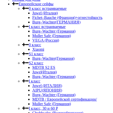
Европейские сейфы
0 класс встрамваемые
Juwel (Италия)
Fichet–Bauche (Франция)+огнестойкость
Burg–Wachter(ГЕРМАНИЯ)
I класс встраиваемые
Burg–Wachter (Германия)
Muller Safe (Германия)
VEGA (Россия)
0 класс
Xiaomi
S1 класс
Burg–Wachter(Германия)
S2 класс
MDTB S2 ES
Juwel(Италия)
Burg–Wachter (Германия)
I класс
Juwel (ИТАЛИЯ)
AIPU(ЯПОНИЯ)
Burg–Wachter (Германия)
MDTB / Европейской сертификации/
Muller Safe (Германия)
I класс, 30 и 60 P
Chubbsafes (Великобритания)