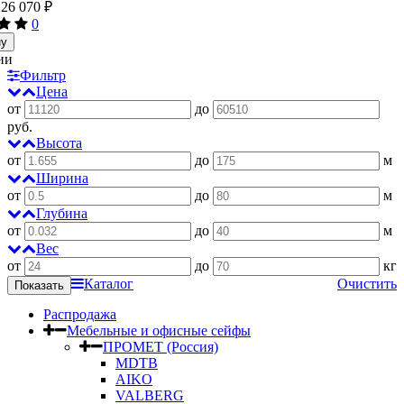
26 070
₽
0
ну
ии
Фильтр
Цена
от
до
руб.
Высота
от
до
м
Ширина
от
до
м
Глубина
от
до
м
Вес
от
до
кг
Каталог
Очистить
Распродажа
Мебельные и офисные сейфы
ПРОМЕТ (Россия)
MDTB
AIKO
VALBERG