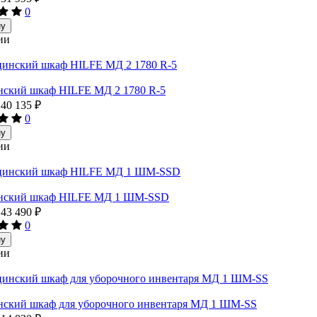
0
ну
ии
ский шкаф HILFE МД 2 1780 R-5
40 135
₽
0
ну
ии
нский шкаф HILFE МД 1 ШМ-SSD
43 490
₽
0
ну
ии
ский шкаф для уборочного инвентаря МД 1 ШМ-SS