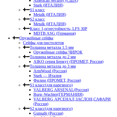
American Security (США)
Stark (ИТАЛИЯ)
S1 класс
Metalk (ИТАЛИЯ)
S2 класс
Metalk (ИТАЛИЯ)
Класс 1,огнестойкость- LFS 30P
MDTB ASG (Германия)
Оружейные сейфы
Сейфы для пистолетов
Толщина металла 1.5 мм
Оружейные сейфы ЧИРОК
Толщина металла до 2 мм
AIKO серия Беркут (ПРОМЕТ, Россия)
Толщина металла до 3 мм
ArmWood (Россия)
Stark — Италия
Филин (ПРОМЕТ, Россия)
S1 класс(для нарезного)
VALBERG ARSENAL(Россия)
Burg–Wachter(ГЕРМАНИЯ)
VALBERG АРСЕНАЛ,ЗАСЛОН,САФАРИ
(Россия)
S2 класс(для нарезного)
Gunsafe (Россия)