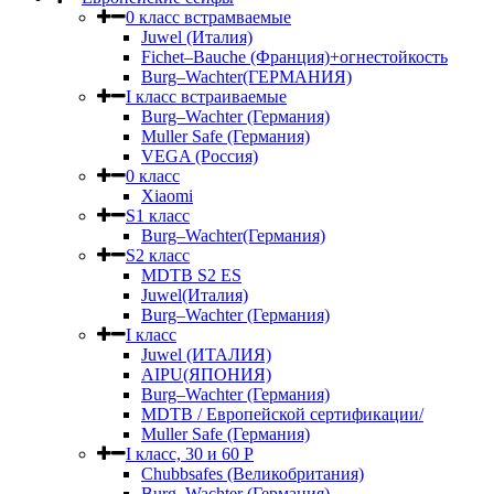
0 класс встрамваемые
Juwel (Италия)
Fichet–Bauche (Франция)+огнестойкость
Burg–Wachter(ГЕРМАНИЯ)
I класс встраиваемые
Burg–Wachter (Германия)
Muller Safe (Германия)
VEGA (Россия)
0 класс
Xiaomi
S1 класс
Burg–Wachter(Германия)
S2 класс
MDTB S2 ES
Juwel(Италия)
Burg–Wachter (Германия)
I класс
Juwel (ИТАЛИЯ)
AIPU(ЯПОНИЯ)
Burg–Wachter (Германия)
MDTB / Европейской сертификации/
Muller Safe (Германия)
I класс, 30 и 60 P
Chubbsafes (Великобритания)
Burg–Wachter (Германия)