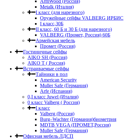
ArmWood (Россия)
Metalk (Италия)
I класс (для нарезного)
Оружейные сейфы VALBERG ИРБИС
I класс,30Б
II класс, 60 Б и 30 Б (для нарезного)
VALBERG (Промет, Россия) 60Б
Армейская мебель
Промет (Россия)
Гостиничные сейфы
AIKO SH (Россия)
AIKO Т ( Россия)
Встраиваемые сейфы
Тайники в пол
American Security
Muller Safe (Германия)
Arfe (Испания)
0,I класс Juwel (Италия)
0 класс Valberg ( Россия)
I класс
Valberg (Россия)
Burg–Wachter (Германия)биометрия
MDTB VEGA (ПРОМЕТ,Россия)
Muller Safe (Германия)
Офисная мебель ЛДСП