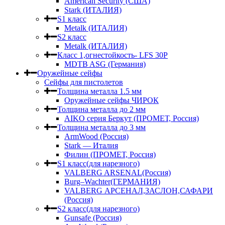
American Security (США)
Stark (ИТАЛИЯ)
S1 класс
Metalk (ИТАЛИЯ)
S2 класс
Metalk (ИТАЛИЯ)
Класс 1,огнестойкость- LFS 30P
MDTB ASG (Германия)
Оружейные сейфы
Сейфы для пистолетов
Толщина металла 1.5 мм
Оружейные сейфы ЧИРОК
Толщина металла до 2 мм
AIKO серия Беркут (ПРОМЕТ, Россия)
Толщина металла до 3 мм
ArmWood (Россия)
Stark — Италия
Филин (ПРОМЕТ, Россия)
S1 класс(для нарезного)
VALBERG ARSENAL(Россия)
Burg–Wachter(ГЕРМАНИЯ)
VALBERG АРСЕНАЛ,ЗАСЛОН,САФАРИ
(Россия)
S2 класс(для нарезного)
Gunsafe (Россия)