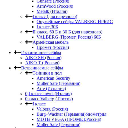
Gunsafe (Россия)
ArmWood (Россия)
Metalk (Италия)
I класс (для нарезного)
Оружейные сейфы VALBERG ИРБИС
I класс,30Б
II класс, 60 Б и 30 Б (для нарезного)
VALBERG (Промет, Россия) 60Б
Армейская мебель
Промет (Россия)
Гостиничные сейфы
AIKO SH (Россия)
AIKO Т ( Россия)
Встраиваемые сейфы
Тайники в пол
American Security
Muller Safe (Германия)
Arfe (Испания)
0,I класс Juwel (Италия)
0 класс Valberg ( Россия)
I класс
Valberg (Россия)
Burg–Wachter (Германия)биометрия
MDTB VEGA (ПРОМЕТ,Россия)
Muller Safe (Германия)