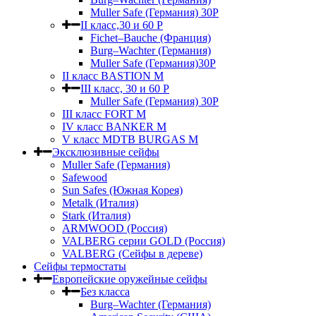
Muller Safe (Германия) 30Р
II класс,30 и 60 P
Fichet–Bauche (Франция)
Burg–Wachter (Германия)
Muller Safe (Германия)30P
II класс BASTION M
III класс, 30 и 60 P
Muller Safe (Германия) 30Р
III класс FORT M
IV класс BANKER M
V класс МDTB BURGAS M
Эксклюзивные сейфы
Muller Safe (Германия)
Safewood
Sun Safes (Южная Корея)
Metalk (Италия)
Stark (Италия)
ARMWOOD (Россия)
VALBERG серии GOLD (Россия)
VALBERG (Сейфы в дереве)
Сейфы термостаты
Европейские оружейные сейфы
Без класса
Burg–Wachter (Германия)