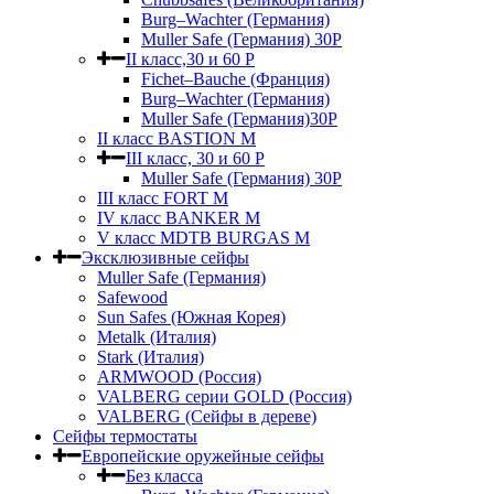
Burg–Wachter (Германия)
Muller Safe (Германия) 30Р
II класс,30 и 60 P
Fichet–Bauche (Франция)
Burg–Wachter (Германия)
Muller Safe (Германия)30P
II класс BASTION M
III класс, 30 и 60 P
Muller Safe (Германия) 30Р
III класс FORT M
IV класс BANKER M
V класс МDTB BURGAS M
Эксклюзивные сейфы
Muller Safe (Германия)
Safewood
Sun Safes (Южная Корея)
Metalk (Италия)
Stark (Италия)
ARMWOOD (Россия)
VALBERG серии GOLD (Россия)
VALBERG (Сейфы в дереве)
Сейфы термостаты
Европейские оружейные сейфы
Без класса