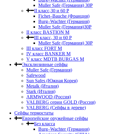
Muller Safe (Германия) 30Р
II класс,30 и 60 P
Fichet–Bauche (Франция)
Burg–Wachter (Германия)
Muller Safe (Германия)30P
II класс BASTION M
III класс, 30 и 60 P
Muller Safe (Германия) 30Р
III класс FORT M
IV класс BANKER M
V класс МDTB BURGAS M
Эксклюзивные сейфы
Muller Safe (Германия)
Safewood
Sun Safes (Южная Корея)
Metalk (Италия)
Stark (Италия)
ARMWOOD (Россия)
VALBERG серии GOLD (Россия)
VALBERG (Сейфы в дереве)
Сейфы термостаты
Европейские оружейные сейфы
Без класса
Burg–Wachter (Германия)