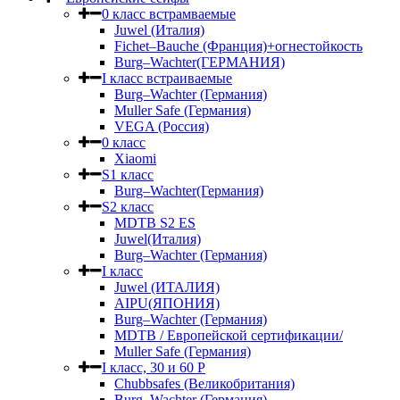
0 класс встрамваемые
Juwel (Италия)
Fichet–Bauche (Франция)+огнестойкость
Burg–Wachter(ГЕРМАНИЯ)
I класс встраиваемые
Burg–Wachter (Германия)
Muller Safe (Германия)
VEGA (Россия)
0 класс
Xiaomi
S1 класс
Burg–Wachter(Германия)
S2 класс
MDTB S2 ES
Juwel(Италия)
Burg–Wachter (Германия)
I класс
Juwel (ИТАЛИЯ)
AIPU(ЯПОНИЯ)
Burg–Wachter (Германия)
MDTB / Европейской сертификации/
Muller Safe (Германия)
I класс, 30 и 60 P
Chubbsafes (Великобритания)
Burg–Wachter (Германия)