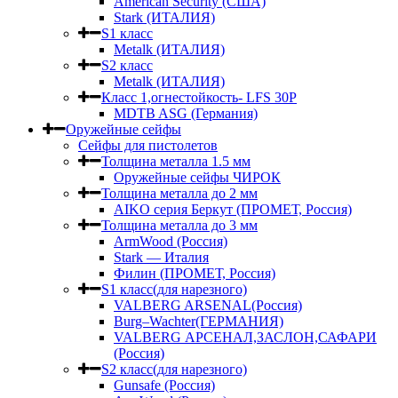
American Security (США)
Stark (ИТАЛИЯ)
S1 класс
Metalk (ИТАЛИЯ)
S2 класс
Metalk (ИТАЛИЯ)
Класс 1,огнестойкость- LFS 30P
MDTB ASG (Германия)
Оружейные сейфы
Сейфы для пистолетов
Толщина металла 1.5 мм
Оружейные сейфы ЧИРОК
Толщина металла до 2 мм
AIKO серия Беркут (ПРОМЕТ, Россия)
Толщина металла до 3 мм
ArmWood (Россия)
Stark — Италия
Филин (ПРОМЕТ, Россия)
S1 класс(для нарезного)
VALBERG ARSENAL(Россия)
Burg–Wachter(ГЕРМАНИЯ)
VALBERG АРСЕНАЛ,ЗАСЛОН,САФАРИ
(Россия)
S2 класс(для нарезного)
Gunsafe (Россия)