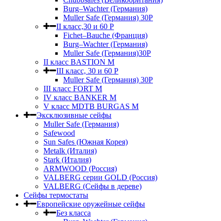
Burg–Wachter (Германия)
Muller Safe (Германия) 30Р
II класс,30 и 60 P
Fichet–Bauche (Франция)
Burg–Wachter (Германия)
Muller Safe (Германия)30P
II класс BASTION M
III класс, 30 и 60 P
Muller Safe (Германия) 30Р
III класс FORT M
IV класс BANKER M
V класс МDTB BURGAS M
Эксклюзивные сейфы
Muller Safe (Германия)
Safewood
Sun Safes (Южная Корея)
Metalk (Италия)
Stark (Италия)
ARMWOOD (Россия)
VALBERG серии GOLD (Россия)
VALBERG (Сейфы в дереве)
Сейфы термостаты
Европейские оружейные сейфы
Без класса