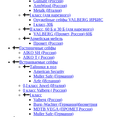
Gunsafe (Россия)
ArmWood (Россия)
Metalk (Италия)
I класс (для нарезного)
Оружейные сейфы VALBERG ИРБИС
I класс,30Б
II класс, 60 Б и 30 Б (для нарезного)
VALBERG (Промет, Россия) 60Б
Армейская мебель
Промет (Россия)
Гостиничные сейфы
AIKO SH (Россия)
AIKO Т ( Россия)
Встраиваемые сейфы
Тайники в пол
American Security
Muller Safe (Германия)
Arfe (Испания)
0,I класс Juwel (Италия)
0 класс Valberg ( Россия)
I класс
Valberg (Россия)
Burg–Wachter (Германия)биометрия
MDTB VEGA (ПРОМЕТ,Россия)
Muller Safe (Германия)