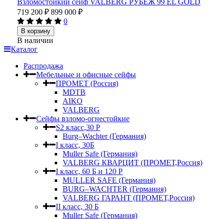
Взломостойкий сейф VALBERG РУБЕЖ 99 EL GOLD
719 200
₽
899 000
₽
0
В корзину
В наличии
Каталог
Распродажа
Мебельные и офисные сейфы
ПРОМЕТ (Россия)
MDTB
AIKO
VALBERG
Сейфы взломо-огнестойкие
S2 класс,30 Р
Burg–Wachter (Германия)
I класс, 30Б
Muller Safe (Германия)
VALBERG КВАРЦИТ (ПРОМЕТ,Россия)
I класс, 60 Б и 120 Р
MULLER SAFE (Германия)
BURG–WACHTER (Германия)
VALBERG ГАРАНТ (ПРОМЕТ,Россия)
II класс, 30 Б
Muller Safe (Германия)