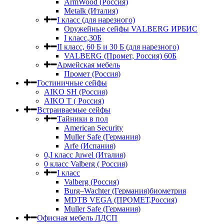
ArmWood (Россия)
Metalk (Италия)
I класс (для нарезного)
Оружейные сейфы VALBERG ИРБИС
I класс,30Б
II класс, 60 Б и 30 Б (для нарезного)
VALBERG (Промет, Россия) 60Б
Армейская мебель
Промет (Россия)
Гостиничные сейфы
AIKO SH (Россия)
AIKO Т ( Россия)
Встраиваемые сейфы
Тайники в пол
American Security
Muller Safe (Германия)
Arfe (Испания)
0,I класс Juwel (Италия)
0 класс Valberg ( Россия)
I класс
Valberg (Россия)
Burg–Wachter (Германия)биометрия
MDTB VEGA (ПРОМЕТ,Россия)
Muller Safe (Германия)
Офисная мебель ЛДСП