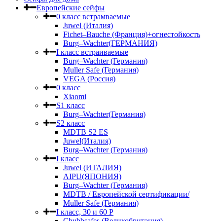
Европейские сейфы
0 класс встрамваемые
Juwel (Италия)
Fichet–Bauche (Франция)+огнестойкость
Burg–Wachter(ГЕРМАНИЯ)
I класс встраиваемые
Burg–Wachter (Германия)
Muller Safe (Германия)
VEGA (Россия)
0 класс
Xiaomi
S1 класс
Burg–Wachter(Германия)
S2 класс
MDTB S2 ES
Juwel(Италия)
Burg–Wachter (Германия)
I класс
Juwel (ИТАЛИЯ)
AIPU(ЯПОНИЯ)
Burg–Wachter (Германия)
MDTB / Европейской сертификации/
Muller Safe (Германия)
I класс, 30 и 60 P
Chubbsafes (Великобритания)