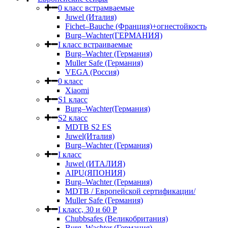
0 класс встрамваемые
Juwel (Италия)
Fichet–Bauche (Франция)+огнестойкость
Burg–Wachter(ГЕРМАНИЯ)
I класс встраиваемые
Burg–Wachter (Германия)
Muller Safe (Германия)
VEGA (Россия)
0 класс
Xiaomi
S1 класс
Burg–Wachter(Германия)
S2 класс
MDTB S2 ES
Juwel(Италия)
Burg–Wachter (Германия)
I класс
Juwel (ИТАЛИЯ)
AIPU(ЯПОНИЯ)
Burg–Wachter (Германия)
MDTB / Европейской сертификации/
Muller Safe (Германия)
I класс, 30 и 60 P
Chubbsafes (Великобритания)
Burg–Wachter (Германия)