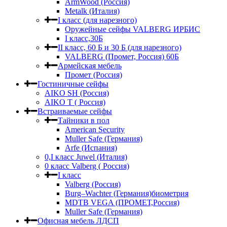
ArmWood (Россия)
Metalk (Италия)
I класс (для нарезного)
Оружейные сейфы VALBERG ИРБИС
I класс,30Б
II класс, 60 Б и 30 Б (для нарезного)
VALBERG (Промет, Россия) 60Б
Армейская мебель
Промет (Россия)
Гостиничные сейфы
AIKO SH (Россия)
AIKO Т ( Россия)
Встраиваемые сейфы
Тайники в пол
American Security
Muller Safe (Германия)
Arfe (Испания)
0,I класс Juwel (Италия)
0 класс Valberg ( Россия)
I класс
Valberg (Россия)
Burg–Wachter (Германия)биометрия
MDTB VEGA (ПРОМЕТ,Россия)
Muller Safe (Германия)
Офисная мебель ЛДСП