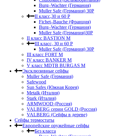
Burg–Wachter (Германия)
Muller Safe (Германия) 30Р
II класс,30 и 60 P
Fichet–Bauche (Франция)
Burg–Wachter (Германия)
Muller Safe (Германия)30P
II класс BASTION M
III класс, 30 и 60 P
Muller Safe (Германия) 30Р
III класс FORT M
IV класс BANKER M
V класс МDTB BURGAS M
Эксклюзивные сейфы
Muller Safe (Германия)
Safewood
Sun Safes (Южная Корея)
Metalk (Италия)
Stark (Италия)
ARMWOOD (Россия)
VALBERG серии GOLD (Россия)
VALBERG (Сейфы в дереве)
Сейфы термостаты
Европейские оружейные сейфы
Без класса