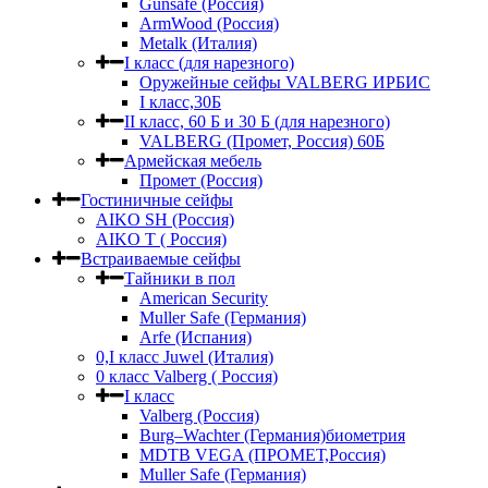
Gunsafe (Россия)
ArmWood (Россия)
Metalk (Италия)
I класс (для нарезного)
Оружейные сейфы VALBERG ИРБИС
I класс,30Б
II класс, 60 Б и 30 Б (для нарезного)
VALBERG (Промет, Россия) 60Б
Армейская мебель
Промет (Россия)
Гостиничные сейфы
AIKO SH (Россия)
AIKO Т ( Россия)
Встраиваемые сейфы
Тайники в пол
American Security
Muller Safe (Германия)
Arfe (Испания)
0,I класс Juwel (Италия)
0 класс Valberg ( Россия)
I класс
Valberg (Россия)
Burg–Wachter (Германия)биометрия
MDTB VEGA (ПРОМЕТ,Россия)
Muller Safe (Германия)