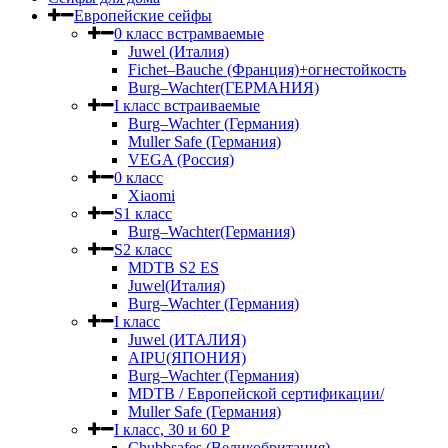
Европейские сейфы
0 класс встрамваемые
Juwel (Италия)
Fichet–Bauche (Франция)+огнестойкость
Burg–Wachter(ГЕРМАНИЯ)
I класс встраиваемые
Burg–Wachter (Германия)
Muller Safe (Германия)
VEGA (Россия)
0 класс
Xiaomi
S1 класс
Burg–Wachter(Германия)
S2 класс
MDTB S2 ES
Juwel(Италия)
Burg–Wachter (Германия)
I класс
Juwel (ИТАЛИЯ)
AIPU(ЯПОНИЯ)
Burg–Wachter (Германия)
MDTB / Европейской сертификации/
Muller Safe (Германия)
I класс, 30 и 60 P
Chubbsafes (Великобритания)