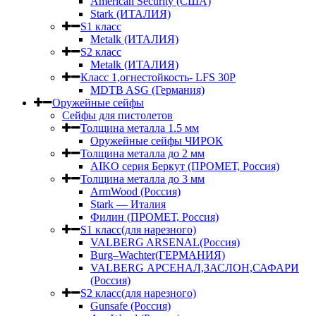
American Security (США)
Stark (ИТАЛИЯ)
S1 класс
Metalk (ИТАЛИЯ)
S2 класс
Metalk (ИТАЛИЯ)
Класс 1,огнестойкость- LFS 30P
MDTB ASG (Германия)
Оружейные сейфы
Сейфы для пистолетов
Толщина металла 1.5 мм
Оружейные сейфы ЧИРОК
Толщина металла до 2 мм
AIKO серия Беркут (ПРОМЕТ, Россия)
Толщина металла до 3 мм
ArmWood (Россия)
Stark — Италия
Филин (ПРОМЕТ, Россия)
S1 класс(для нарезного)
VALBERG ARSENAL(Россия)
Burg–Wachter(ГЕРМАНИЯ)
VALBERG АРСЕНАЛ,ЗАСЛОН,САФАРИ
(Россия)
S2 класс(для нарезного)
Gunsafe (Россия)