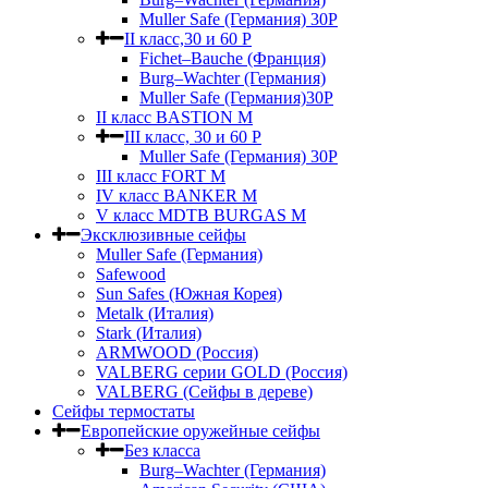
Muller Safe (Германия) 30Р
II класс,30 и 60 P
Fichet–Bauche (Франция)
Burg–Wachter (Германия)
Muller Safe (Германия)30P
II класс BASTION M
III класс, 30 и 60 P
Muller Safe (Германия) 30Р
III класс FORT M
IV класс BANKER M
V класс МDTB BURGAS M
Эксклюзивные сейфы
Muller Safe (Германия)
Safewood
Sun Safes (Южная Корея)
Metalk (Италия)
Stark (Италия)
ARMWOOD (Россия)
VALBERG серии GOLD (Россия)
VALBERG (Сейфы в дереве)
Сейфы термостаты
Европейские оружейные сейфы
Без класса
Burg–Wachter (Германия)