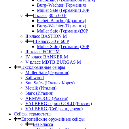
Burg–Wachter (Германия)
Muller Safe (Германия) 30Р
II класс,30 и 60 P
Fichet–Bauche (Франция)
Burg–Wachter (Германия)
Muller Safe (Германия)30P
II класс BASTION M
III класс, 30 и 60 P
Muller Safe (Германия) 30Р
III класс FORT M
IV класс BANKER M
V класс МDTB BURGAS M
Эксклюзивные сейфы
Muller Safe (Германия)
Safewood
Sun Safes (Южная Корея)
Metalk (Италия)
Stark (Италия)
ARMWOOD (Россия)
VALBERG серии GOLD (Россия)
VALBERG (Сейфы в дереве)
Сейфы термостаты
Европейские оружейные сейфы
Без класса