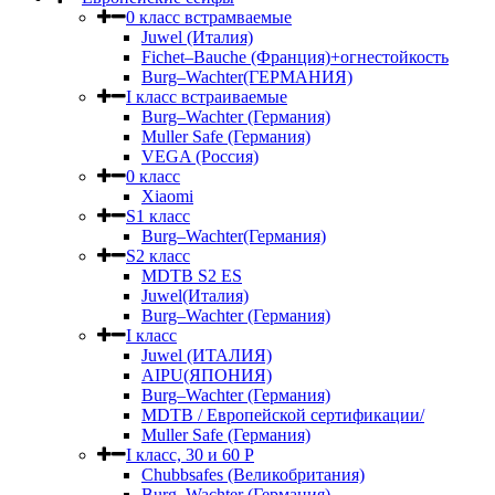
0 класс встрамваемые
Juwel (Италия)
Fichet–Bauche (Франция)+огнестойкость
Burg–Wachter(ГЕРМАНИЯ)
I класс встраиваемые
Burg–Wachter (Германия)
Muller Safe (Германия)
VEGA (Россия)
0 класс
Xiaomi
S1 класс
Burg–Wachter(Германия)
S2 класс
MDTB S2 ES
Juwel(Италия)
Burg–Wachter (Германия)
I класс
Juwel (ИТАЛИЯ)
AIPU(ЯПОНИЯ)
Burg–Wachter (Германия)
MDTB / Европейской сертификации/
Muller Safe (Германия)
I класс, 30 и 60 P
Chubbsafes (Великобритания)
Burg–Wachter (Германия)