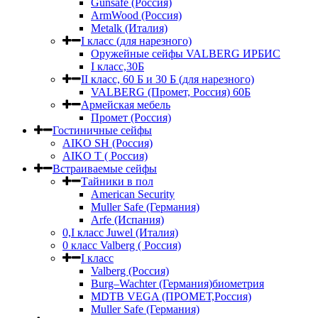
Gunsafe (Россия)
ArmWood (Россия)
Metalk (Италия)
I класс (для нарезного)
Оружейные сейфы VALBERG ИРБИС
I класс,30Б
II класс, 60 Б и 30 Б (для нарезного)
VALBERG (Промет, Россия) 60Б
Армейская мебель
Промет (Россия)
Гостиничные сейфы
AIKO SH (Россия)
AIKO Т ( Россия)
Встраиваемые сейфы
Тайники в пол
American Security
Muller Safe (Германия)
Arfe (Испания)
0,I класс Juwel (Италия)
0 класс Valberg ( Россия)
I класс
Valberg (Россия)
Burg–Wachter (Германия)биометрия
MDTB VEGA (ПРОМЕТ,Россия)
Muller Safe (Германия)