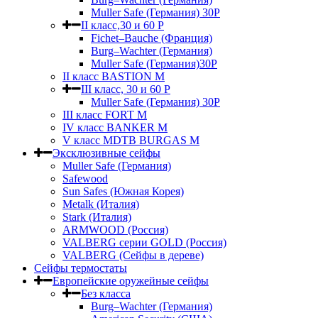
Muller Safe (Германия) 30Р
II класс,30 и 60 P
Fichet–Bauche (Франция)
Burg–Wachter (Германия)
Muller Safe (Германия)30P
II класс BASTION M
III класс, 30 и 60 P
Muller Safe (Германия) 30Р
III класс FORT M
IV класс BANKER M
V класс МDTB BURGAS M
Эксклюзивные сейфы
Muller Safe (Германия)
Safewood
Sun Safes (Южная Корея)
Metalk (Италия)
Stark (Италия)
ARMWOOD (Россия)
VALBERG серии GOLD (Россия)
VALBERG (Сейфы в дереве)
Сейфы термостаты
Европейские оружейные сейфы
Без класса
Burg–Wachter (Германия)