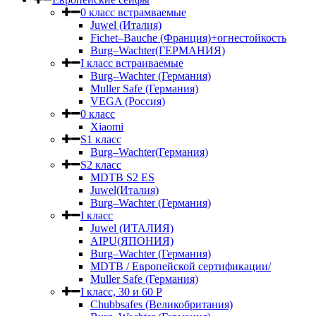
0 класс встрамваемые
Juwel (Италия)
Fichet–Bauche (Франция)+огнестойкость
Burg–Wachter(ГЕРМАНИЯ)
I класс встраиваемые
Burg–Wachter (Германия)
Muller Safe (Германия)
VEGA (Россия)
0 класс
Xiaomi
S1 класс
Burg–Wachter(Германия)
S2 класс
MDTB S2 ES
Juwel(Италия)
Burg–Wachter (Германия)
I класс
Juwel (ИТАЛИЯ)
AIPU(ЯПОНИЯ)
Burg–Wachter (Германия)
MDTB / Европейской сертификации/
Muller Safe (Германия)
I класс, 30 и 60 P
Chubbsafes (Великобритания)