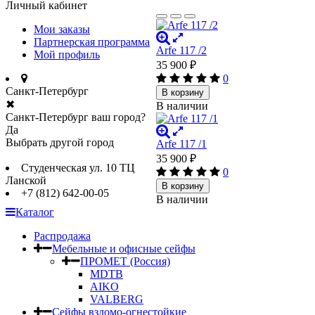
Личный кабинет
Мои заказы
Партнерская программа
Arfe 117 /2
Мой профиль
35 900
₽
0
Санкт-Петербург
В корзину
✖
В наличии
Санкт-Петербург ваш город?
Да
Выбрать другой город
Arfe 117 /1
35 900
₽
Студенческая ул. 10 ТЦ
0
Ланской
В корзину
+7 (812) 642-00-05
В наличии
Каталог
Распродажа
Мебельные и офисные сейфы
ПРОМЕТ (Россия)
MDTB
AIKO
VALBERG
Сейфы взломо-огнестойкие