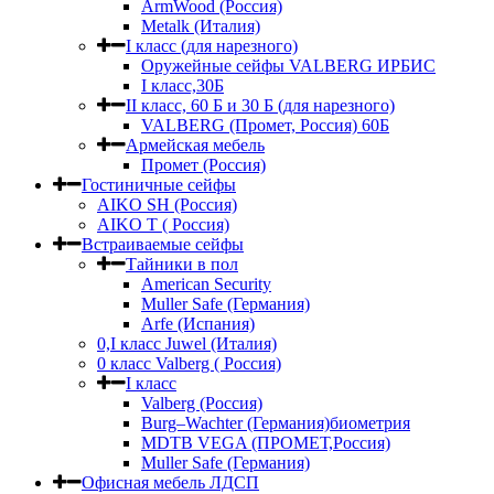
ArmWood (Россия)
Metalk (Италия)
I класс (для нарезного)
Оружейные сейфы VALBERG ИРБИС
I класс,30Б
II класс, 60 Б и 30 Б (для нарезного)
VALBERG (Промет, Россия) 60Б
Армейская мебель
Промет (Россия)
Гостиничные сейфы
AIKO SH (Россия)
AIKO Т ( Россия)
Встраиваемые сейфы
Тайники в пол
American Security
Muller Safe (Германия)
Arfe (Испания)
0,I класс Juwel (Италия)
0 класс Valberg ( Россия)
I класс
Valberg (Россия)
Burg–Wachter (Германия)биометрия
MDTB VEGA (ПРОМЕТ,Россия)
Muller Safe (Германия)
Офисная мебель ЛДСП