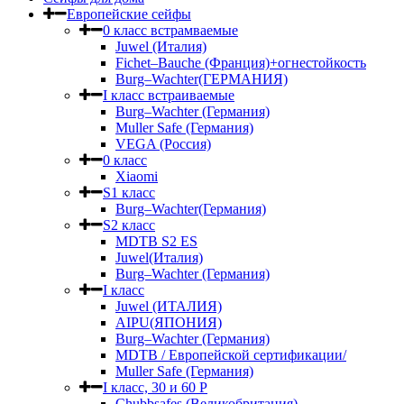
Европейские сейфы
0 класс встрамваемые
Juwel (Италия)
Fichet–Bauche (Франция)+огнестойкость
Burg–Wachter(ГЕРМАНИЯ)
I класс встраиваемые
Burg–Wachter (Германия)
Muller Safe (Германия)
VEGA (Россия)
0 класс
Xiaomi
S1 класс
Burg–Wachter(Германия)
S2 класс
MDTB S2 ES
Juwel(Италия)
Burg–Wachter (Германия)
I класс
Juwel (ИТАЛИЯ)
AIPU(ЯПОНИЯ)
Burg–Wachter (Германия)
MDTB / Европейской сертификации/
Muller Safe (Германия)
I класс, 30 и 60 P
Chubbsafes (Великобритания)