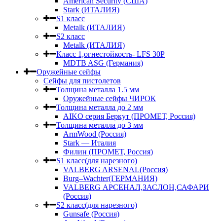
American Security (США)
Stark (ИТАЛИЯ)
S1 класс
Metalk (ИТАЛИЯ)
S2 класс
Metalk (ИТАЛИЯ)
Класс 1,огнестойкость- LFS 30P
MDTB ASG (Германия)
Оружейные сейфы
Сейфы для пистолетов
Толщина металла 1.5 мм
Оружейные сейфы ЧИРОК
Толщина металла до 2 мм
AIKO серия Беркут (ПРОМЕТ, Россия)
Толщина металла до 3 мм
ArmWood (Россия)
Stark — Италия
Филин (ПРОМЕТ, Россия)
S1 класс(для нарезного)
VALBERG ARSENAL(Россия)
Burg–Wachter(ГЕРМАНИЯ)
VALBERG АРСЕНАЛ,ЗАСЛОН,САФАРИ
(Россия)
S2 класс(для нарезного)
Gunsafe (Россия)