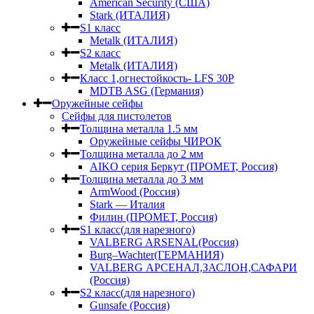
American Security (США)
Stark (ИТАЛИЯ)
S1 класс
Metalk (ИТАЛИЯ)
S2 класс
Metalk (ИТАЛИЯ)
Класс 1,огнестойкость- LFS 30P
MDTB ASG (Германия)
Оружейные сейфы
Сейфы для пистолетов
Толщина металла 1.5 мм
Оружейные сейфы ЧИРОК
Толщина металла до 2 мм
AIKO серия Беркут (ПРОМЕТ, Россия)
Толщина металла до 3 мм
ArmWood (Россия)
Stark — Италия
Филин (ПРОМЕТ, Россия)
S1 класс(для нарезного)
VALBERG ARSENAL(Россия)
Burg–Wachter(ГЕРМАНИЯ)
VALBERG АРСЕНАЛ,ЗАСЛОН,САФАРИ
(Россия)
S2 класс(для нарезного)
Gunsafe (Россия)