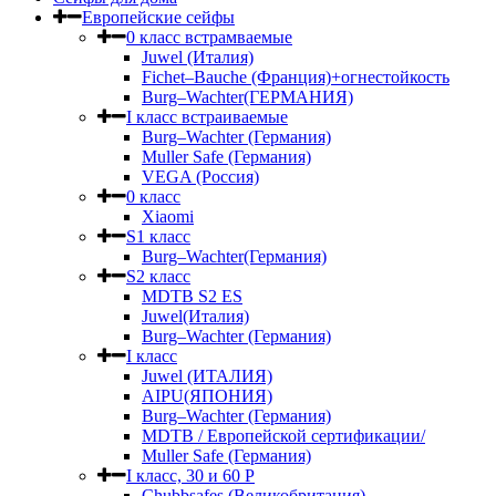
Европейские сейфы
0 класс встрамваемые
Juwel (Италия)
Fichet–Bauche (Франция)+огнестойкость
Burg–Wachter(ГЕРМАНИЯ)
I класс встраиваемые
Burg–Wachter (Германия)
Muller Safe (Германия)
VEGA (Россия)
0 класс
Xiaomi
S1 класс
Burg–Wachter(Германия)
S2 класс
MDTB S2 ES
Juwel(Италия)
Burg–Wachter (Германия)
I класс
Juwel (ИТАЛИЯ)
AIPU(ЯПОНИЯ)
Burg–Wachter (Германия)
MDTB / Европейской сертификации/
Muller Safe (Германия)
I класс, 30 и 60 P
Chubbsafes (Великобритания)