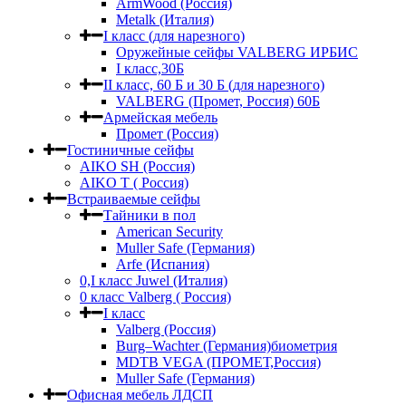
ArmWood (Россия)
Metalk (Италия)
I класс (для нарезного)
Оружейные сейфы VALBERG ИРБИС
I класс,30Б
II класс, 60 Б и 30 Б (для нарезного)
VALBERG (Промет, Россия) 60Б
Армейская мебель
Промет (Россия)
Гостиничные сейфы
AIKO SH (Россия)
AIKO Т ( Россия)
Встраиваемые сейфы
Тайники в пол
American Security
Muller Safe (Германия)
Arfe (Испания)
0,I класс Juwel (Италия)
0 класс Valberg ( Россия)
I класс
Valberg (Россия)
Burg–Wachter (Германия)биометрия
MDTB VEGA (ПРОМЕТ,Россия)
Muller Safe (Германия)
Офисная мебель ЛДСП