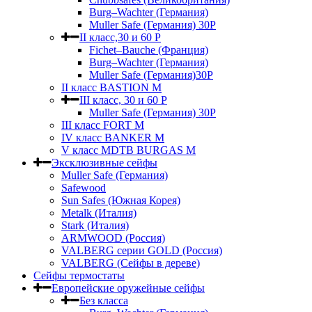
Burg–Wachter (Германия)
Muller Safe (Германия) 30Р
II класс,30 и 60 P
Fichet–Bauche (Франция)
Burg–Wachter (Германия)
Muller Safe (Германия)30P
II класс BASTION M
III класс, 30 и 60 P
Muller Safe (Германия) 30Р
III класс FORT M
IV класс BANKER M
V класс МDTB BURGAS M
Эксклюзивные сейфы
Muller Safe (Германия)
Safewood
Sun Safes (Южная Корея)
Metalk (Италия)
Stark (Италия)
ARMWOOD (Россия)
VALBERG серии GOLD (Россия)
VALBERG (Сейфы в дереве)
Сейфы термостаты
Европейские оружейные сейфы
Без класса