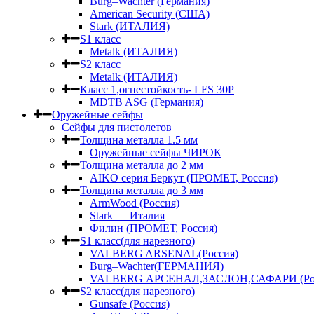
Burg–Wachter (Германия)
American Security (США)
Stark (ИТАЛИЯ)
S1 класс
Metalk (ИТАЛИЯ)
S2 класс
Metalk (ИТАЛИЯ)
Класс 1,огнестойкость- LFS 30P
MDTB ASG (Германия)
Оружейные сейфы
Сейфы для пистолетов
Толщина металла 1.5 мм
Оружейные сейфы ЧИРОК
Толщина металла до 2 мм
AIKO серия Беркут (ПРОМЕТ, Россия)
Толщина металла до 3 мм
ArmWood (Россия)
Stark — Италия
Филин (ПРОМЕТ, Россия)
S1 класс(для нарезного)
VALBERG ARSENAL(Россия)
Burg–Wachter(ГЕРМАНИЯ)
VALBERG АРСЕНАЛ,ЗАСЛОН,САФАРИ (Рос
S2 класс(для нарезного)
Gunsafe (Россия)