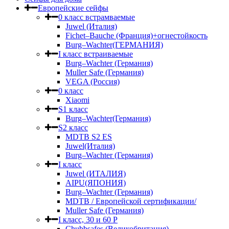
Европейские сейфы
0 класс встрамваемые
Juwel (Италия)
Fichet–Bauche (Франция)+огнестойкость
Burg–Wachter(ГЕРМАНИЯ)
I класс встраиваемые
Burg–Wachter (Германия)
Muller Safe (Германия)
VEGA (Россия)
0 класс
Xiaomi
S1 класс
Burg–Wachter(Германия)
S2 класс
MDTB S2 ES
Juwel(Италия)
Burg–Wachter (Германия)
I класс
Juwel (ИТАЛИЯ)
AIPU(ЯПОНИЯ)
Burg–Wachter (Германия)
MDTB / Европейской сертификации/
Muller Safe (Германия)
I класс, 30 и 60 P
Chubbsafes (Великобритания)