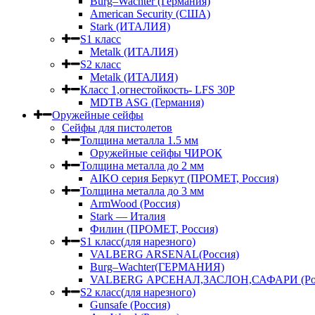
Burg–Wachter (Германия)
American Security (США)
Stark (ИТАЛИЯ)
S1 класс
Metalk (ИТАЛИЯ)
S2 класс
Metalk (ИТАЛИЯ)
Класс 1,огнестойкость- LFS 30P
MDTB ASG (Германия)
Оружейные сейфы
Сейфы для пистолетов
Толщина металла 1.5 мм
Оружейные сейфы ЧИРОК
Толщина металла до 2 мм
AIKO серия Беркут (ПРОМЕТ, Россия)
Толщина металла до 3 мм
ArmWood (Россия)
Stark — Италия
Филин (ПРОМЕТ, Россия)
S1 класс(для нарезного)
VALBERG ARSENAL(Россия)
Burg–Wachter(ГЕРМАНИЯ)
VALBERG АРСЕНАЛ,ЗАСЛОН,САФАРИ (Рос
S2 класс(для нарезного)
Gunsafe (Россия)