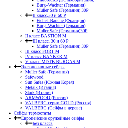
Burg–Wachter (Германия)
Muller Safe (Германия) 30Р
II класс,30 и 60 P
Fichet–Bauche (Франция)
Burg–Wachter (Германия)
Muller Safe (Германия)30P
II класс BASTION M
III класс, 30 и 60 P
Muller Safe (Германия) 30Р
III класс FORT M
IV класс BANKER M
V класс МDTB BURGAS M
Эксклюзивные сейфы
Muller Safe (Германия)
Safewood
Sun Safes (Южная Корея)
Metalk (Италия)
Stark (Италия)
ARMWOOD (Россия)
VALBERG серии GOLD (Россия)
VALBERG (Сейфы в дереве)
Сейфы термостаты
Европейские оружейные сейфы
Без класса