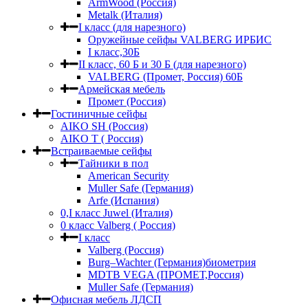
ArmWood (Россия)
Metalk (Италия)
I класс (для нарезного)
Оружейные сейфы VALBERG ИРБИС
I класс,30Б
II класс, 60 Б и 30 Б (для нарезного)
VALBERG (Промет, Россия) 60Б
Армейская мебель
Промет (Россия)
Гостиничные сейфы
AIKO SH (Россия)
AIKO Т ( Россия)
Встраиваемые сейфы
Тайники в пол
American Security
Muller Safe (Германия)
Arfe (Испания)
0,I класс Juwel (Италия)
0 класс Valberg ( Россия)
I класс
Valberg (Россия)
Burg–Wachter (Германия)биометрия
MDTB VEGA (ПРОМЕТ,Россия)
Muller Safe (Германия)
Офисная мебель ЛДСП