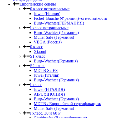
Европейские сейфы
0 класс встрамваемые
Juwel (Италия)
Fichet–Bauche (Франция)+огнестойкость
Burg–Wachter(ГЕРМАНИЯ)
I класс встраиваемые
Burg–Wachter (Германия)
Muller Safe (Германия)
VEGA (Россия)
0 класс
Xiaomi
S1 класс
Burg–Wachter(Германия)
S2 класс
MDTB S2 ES
Juwel(Италия)
Burg–Wachter (Германия)
I класс
Juwel (ИТАЛИЯ)
AIPU(ЯПОНИЯ)
Burg–Wachter (Германия)
MDTB / Европейской сертификации/
Muller Safe (Германия)
I класс, 30 и 60 P
Chubbsafes (Великобритания)