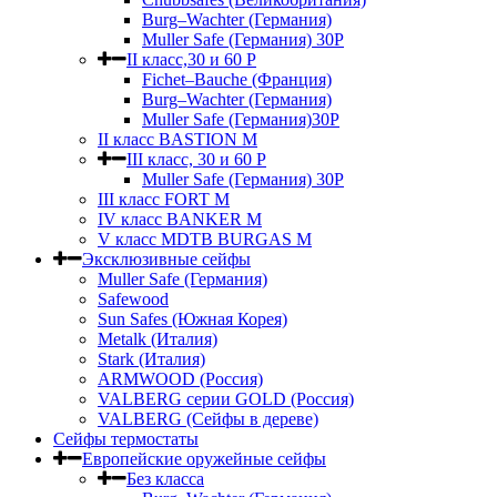
Burg–Wachter (Германия)
Muller Safe (Германия) 30Р
II класс,30 и 60 P
Fichet–Bauche (Франция)
Burg–Wachter (Германия)
Muller Safe (Германия)30P
II класс BASTION M
III класс, 30 и 60 P
Muller Safe (Германия) 30Р
III класс FORT M
IV класс BANKER M
V класс МDTB BURGAS M
Эксклюзивные сейфы
Muller Safe (Германия)
Safewood
Sun Safes (Южная Корея)
Metalk (Италия)
Stark (Италия)
ARMWOOD (Россия)
VALBERG серии GOLD (Россия)
VALBERG (Сейфы в дереве)
Сейфы термостаты
Европейские оружейные сейфы
Без класса