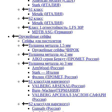
American Security (США)
Stark (ИТАЛИЯ)
S1 класс
Metalk (ИТАЛИЯ)
S2 класс
Metalk (ИТАЛИЯ)
Класс 1,огнестойкость- LFS 30P
MDTB ASG (Германия)
Оружейные сейфы
Сейфы для пистолетов
Толщина металла 1.5 мм
Оружейные сейфы ЧИРОК
Толщина металла до 2 мм
AIKO серия Беркут (ПРОМЕТ, Россия)
Толщина металла до 3 мм
ArmWood (Россия)
Stark — Италия
Филин (ПРОМЕТ, Россия)
S1 класс(для нарезного)
VALBERG ARSENAL(Россия)
Burg–Wachter(ГЕРМАНИЯ)
VALBERG АРСЕНАЛ,ЗАСЛОН,САФАРИ
(Россия)
S2 класс(для нарезного)
Gunsafe (Россия)