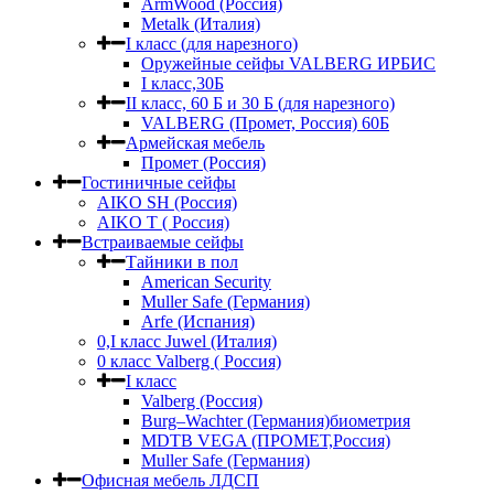
ArmWood (Россия)
Metalk (Италия)
I класс (для нарезного)
Оружейные сейфы VALBERG ИРБИС
I класс,30Б
II класс, 60 Б и 30 Б (для нарезного)
VALBERG (Промет, Россия) 60Б
Армейская мебель
Промет (Россия)
Гостиничные сейфы
AIKO SH (Россия)
AIKO Т ( Россия)
Встраиваемые сейфы
Тайники в пол
American Security
Muller Safe (Германия)
Arfe (Испания)
0,I класс Juwel (Италия)
0 класс Valberg ( Россия)
I класс
Valberg (Россия)
Burg–Wachter (Германия)биометрия
MDTB VEGA (ПРОМЕТ,Россия)
Muller Safe (Германия)
Офисная мебель ЛДСП