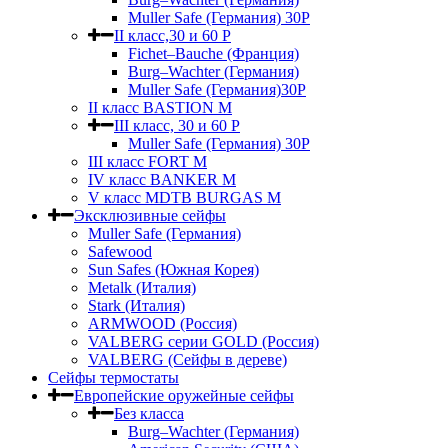
Muller Safe (Германия) 30Р
II класс,30 и 60 P
Fichet–Bauche (Франция)
Burg–Wachter (Германия)
Muller Safe (Германия)30P
II класс BASTION M
III класс, 30 и 60 P
Muller Safe (Германия) 30Р
III класс FORT M
IV класс BANKER M
V класс МDTB BURGAS M
Эксклюзивные сейфы
Muller Safe (Германия)
Safewood
Sun Safes (Южная Корея)
Metalk (Италия)
Stark (Италия)
ARMWOOD (Россия)
VALBERG серии GOLD (Россия)
VALBERG (Сейфы в дереве)
Сейфы термостаты
Европейские оружейные сейфы
Без класса
Burg–Wachter (Германия)