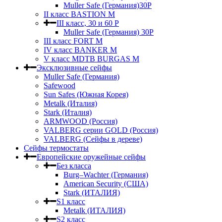
Muller Safe (Германия)30P
II класс BASTION M
III класс, 30 и 60 P
Muller Safe (Германия) 30Р
III класс FORT M
IV класс BANKER M
V класс МDTB BURGAS M
Эксклюзивные сейфы
Muller Safe (Германия)
Safewood
Sun Safes (Южная Корея)
Metalk (Италия)
Stark (Италия)
ARMWOOD (Россия)
VALBERG серии GOLD (Россия)
VALBERG (Сейфы в дереве)
Сейфы термостаты
Европейские оружейные сейфы
Без класса
Burg–Wachter (Германия)
American Security (США)
Stark (ИТАЛИЯ)
S1 класс
Metalk (ИТАЛИЯ)
S2 класс