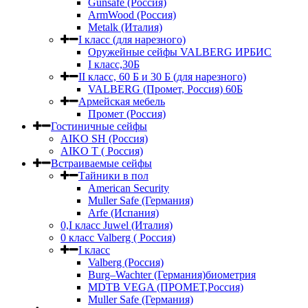
Gunsafe (Россия)
ArmWood (Россия)
Metalk (Италия)
I класс (для нарезного)
Оружейные сейфы VALBERG ИРБИС
I класс,30Б
II класс, 60 Б и 30 Б (для нарезного)
VALBERG (Промет, Россия) 60Б
Армейская мебель
Промет (Россия)
Гостиничные сейфы
AIKO SH (Россия)
AIKO Т ( Россия)
Встраиваемые сейфы
Тайники в пол
American Security
Muller Safe (Германия)
Arfe (Испания)
0,I класс Juwel (Италия)
0 класс Valberg ( Россия)
I класс
Valberg (Россия)
Burg–Wachter (Германия)биометрия
MDTB VEGA (ПРОМЕТ,Россия)
Muller Safe (Германия)