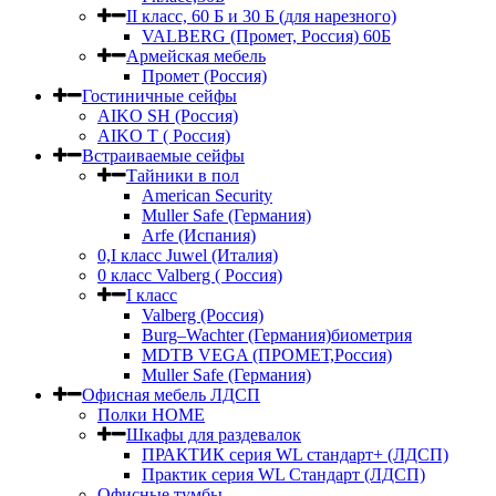
II класс, 60 Б и 30 Б (для нарезного)
VALBERG (Промет, Россия) 60Б
Армейская мебель
Промет (Россия)
Гостиничные сейфы
AIKO SH (Россия)
AIKO Т ( Россия)
Встраиваемые сейфы
Тайники в пол
American Security
Muller Safe (Германия)
Arfe (Испания)
0,I класс Juwel (Италия)
0 класс Valberg ( Россия)
I класс
Valberg (Россия)
Burg–Wachter (Германия)биометрия
MDTB VEGA (ПРОМЕТ,Россия)
Muller Safe (Германия)
Офисная мебель ЛДСП
Полки HOME
Шкафы для раздевалок
ПРАКТИК серия WL стандарт+ (ЛДСП)
Практик серия WL Стандарт (ЛДСП)
Офисные тумбы