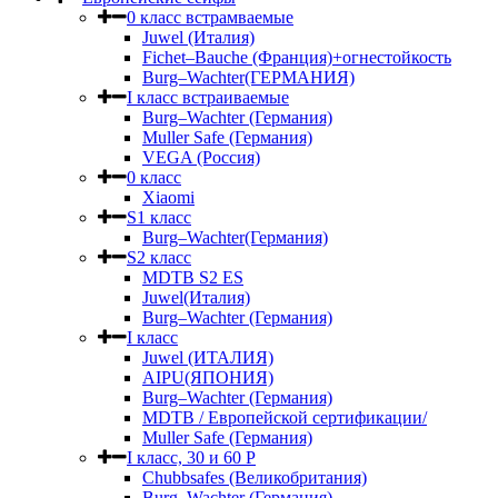
0 класс встрамваемые
Juwel (Италия)
Fichet–Bauche (Франция)+огнестойкость
Burg–Wachter(ГЕРМАНИЯ)
I класс встраиваемые
Burg–Wachter (Германия)
Muller Safe (Германия)
VEGA (Россия)
0 класс
Xiaomi
S1 класс
Burg–Wachter(Германия)
S2 класс
MDTB S2 ES
Juwel(Италия)
Burg–Wachter (Германия)
I класс
Juwel (ИТАЛИЯ)
AIPU(ЯПОНИЯ)
Burg–Wachter (Германия)
MDTB / Европейской сертификации/
Muller Safe (Германия)
I класс, 30 и 60 P
Chubbsafes (Великобритания)
Burg–Wachter (Германия)