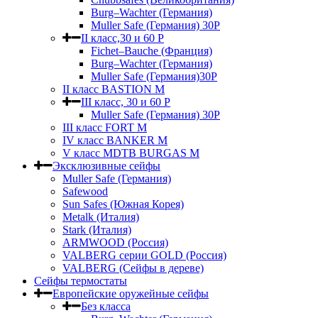
Burg–Wachter (Германия)
Muller Safe (Германия) 30Р
II класс,30 и 60 P
Fichet–Bauche (Франция)
Burg–Wachter (Германия)
Muller Safe (Германия)30P
II класс BASTION M
III класс, 30 и 60 P
Muller Safe (Германия) 30Р
III класс FORT M
IV класс BANKER M
V класс МDTB BURGAS M
Эксклюзивные сейфы
Muller Safe (Германия)
Safewood
Sun Safes (Южная Корея)
Metalk (Италия)
Stark (Италия)
ARMWOOD (Россия)
VALBERG серии GOLD (Россия)
VALBERG (Сейфы в дереве)
Сейфы термостаты
Европейские оружейные сейфы
Без класса