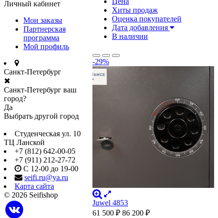
Цена
Личный кабинет
Хиты продаж
Оценка покупателей
Мои заказы
Дата добавления
Партнерская
В наличии
программа
Мой профиль
-29%
Санкт-Петербург
✖
Санкт-Петербург ваш
город?
Да
Выбрать другой город
Студенческая ул. 10
ТЦ Ланской
+7 (812) 642-00-05
+7 (911) 212-27-72
С 12-00 до 19-00
seifi.ru@ya.ru
Карта сайта
© 2026 Seifishop
Juwel 4853
61 500
₽
86 200
₽