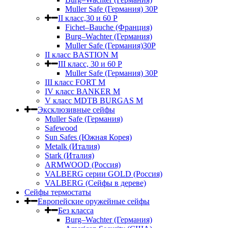
Muller Safe (Германия) 30Р
II класс,30 и 60 P
Fichet–Bauche (Франция)
Burg–Wachter (Германия)
Muller Safe (Германия)30P
II класс BASTION M
III класс, 30 и 60 P
Muller Safe (Германия) 30Р
III класс FORT M
IV класс BANKER M
V класс МDTB BURGAS M
Эксклюзивные сейфы
Muller Safe (Германия)
Safewood
Sun Safes (Южная Корея)
Metalk (Италия)
Stark (Италия)
ARMWOOD (Россия)
VALBERG серии GOLD (Россия)
VALBERG (Сейфы в дереве)
Сейфы термостаты
Европейские оружейные сейфы
Без класса
Burg–Wachter (Германия)