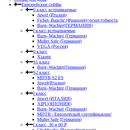
Европейские сейфы
0 класс встрамваемые
Juwel (Италия)
Fichet–Bauche (Франция)+огнестойкость
Burg–Wachter(ГЕРМАНИЯ)
I класс встраиваемые
Burg–Wachter (Германия)
Muller Safe (Германия)
VEGA (Россия)
0 класс
Xiaomi
S1 класс
Burg–Wachter(Германия)
S2 класс
MDTB S2 ES
Juwel(Италия)
Burg–Wachter (Германия)
I класс
Juwel (ИТАЛИЯ)
AIPU(ЯПОНИЯ)
Burg–Wachter (Германия)
MDTB / Европейской сертификации/
Muller Safe (Германия)
I класс, 30 и 60 P
Chubbsafes (Великобритания)