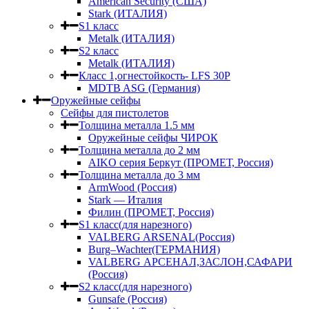
American Security (США)
Stark (ИТАЛИЯ)
S1 класс
Metalk (ИТАЛИЯ)
S2 класс
Metalk (ИТАЛИЯ)
Класс 1,огнестойкость- LFS 30P
MDTB ASG (Германия)
Оружейные сейфы
Сейфы для пистолетов
Толщина металла 1.5 мм
Оружейные сейфы ЧИРОК
Толщина металла до 2 мм
AIKO серия Беркут (ПРОМЕТ, Россия)
Толщина металла до 3 мм
ArmWood (Россия)
Stark — Италия
Филин (ПРОМЕТ, Россия)
S1 класс(для нарезного)
VALBERG ARSENAL(Россия)
Burg–Wachter(ГЕРМАНИЯ)
VALBERG АРСЕНАЛ,ЗАСЛОН,САФАРИ
(Россия)
S2 класс(для нарезного)
Gunsafe (Россия)