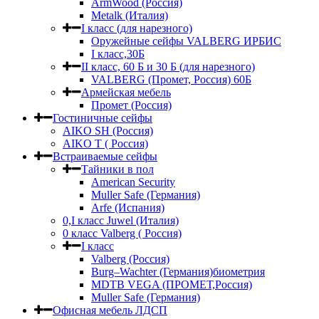
ArmWood (Россия)
Metalk (Италия)
I класс (для нарезного)
Оружейные сейфы VALBERG ИРБИС
I класс,30Б
II класс, 60 Б и 30 Б (для нарезного)
VALBERG (Промет, Россия) 60Б
Армейская мебель
Промет (Россия)
Гостиничные сейфы
AIKO SH (Россия)
AIKO Т ( Россия)
Встраиваемые сейфы
Тайники в пол
American Security
Muller Safe (Германия)
Arfe (Испания)
0,I класс Juwel (Италия)
0 класс Valberg ( Россия)
I класс
Valberg (Россия)
Burg–Wachter (Германия)биометрия
MDTB VEGA (ПРОМЕТ,Россия)
Muller Safe (Германия)
Офисная мебель ЛДСП