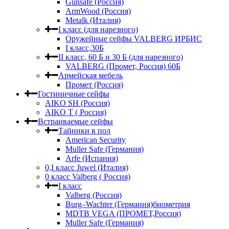
Gunsafe (Россия)
ArmWood (Россия)
Metalk (Италия)
I класс (для нарезного)
Оружейные сейфы VALBERG ИРБИС
I класс,30Б
II класс, 60 Б и 30 Б (для нарезного)
VALBERG (Промет, Россия) 60Б
Армейская мебель
Промет (Россия)
Гостиничные сейфы
AIKO SH (Россия)
AIKO Т ( Россия)
Встраиваемые сейфы
Тайники в пол
American Security
Muller Safe (Германия)
Arfe (Испания)
0,I класс Juwel (Италия)
0 класс Valberg ( Россия)
I класс
Valberg (Россия)
Burg–Wachter (Германия)биометрия
MDTB VEGA (ПРОМЕТ,Россия)
Muller Safe (Германия)