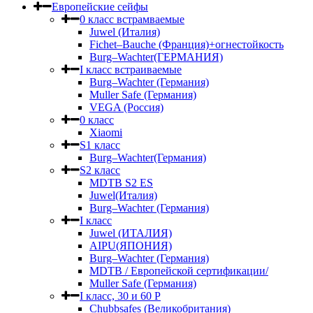
Европейские сейфы
0 класс встрамваемые
Juwel (Италия)
Fichet–Bauche (Франция)+огнестойкость
Burg–Wachter(ГЕРМАНИЯ)
I класс встраиваемые
Burg–Wachter (Германия)
Muller Safe (Германия)
VEGA (Россия)
0 класс
Xiaomi
S1 класс
Burg–Wachter(Германия)
S2 класс
MDTB S2 ES
Juwel(Италия)
Burg–Wachter (Германия)
I класс
Juwel (ИТАЛИЯ)
AIPU(ЯПОНИЯ)
Burg–Wachter (Германия)
MDTB / Европейской сертификации/
Muller Safe (Германия)
I класс, 30 и 60 P
Chubbsafes (Великобритания)