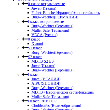
0 класс встрамваемые
Juwel (Италия)
Fichet–Bauche (Франция)+огнестойкость
Burg–Wachter(ГЕРМАНИЯ)
I класс встраиваемые
Burg–Wachter (Германия)
Muller Safe (Германия)
VEGA (Россия)
0 класс
Xiaomi
S1 класс
Burg–Wachter(Германия)
S2 класс
MDTB S2 ES
Juwel(Италия)
Burg–Wachter (Германия)
I класс
Juwel (ИТАЛИЯ)
AIPU(ЯПОНИЯ)
Burg–Wachter (Германия)
MDTB / Европейской сертификации/
Muller Safe (Германия)
I класс, 30 и 60 P
Chubbsafes (Великобритания)
Burg–Wachter (Германия)