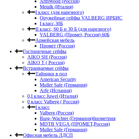
ArmWood (Россия)
Metalk (Италия)
I класс (для нарезного)
Оружейные сейфы VALBERG ИРБИС
I класс,30Б
II класс, 60 Б и 30 Б (для нарезного)
VALBERG (Промет, Россия) 60Б
Армейская мебель
Промет (Россия)
Гостиничные сейфы
AIKO SH (Россия)
AIKO Т ( Россия)
Встраиваемые сейфы
Тайники в пол
American Security
Muller Safe (Германия)
Arfe (Испания)
0,I класс Juwel (Италия)
0 класс Valberg ( Россия)
I класс
Valberg (Россия)
Burg–Wachter (Германия)биометрия
MDTB VEGA (ПРОМЕТ,Россия)
Muller Safe (Германия)
Офисная мебель ЛДСП