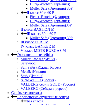
Burg–Wachter (Германия)
Muller Safe (Германия) 30Р
II класс,30 и 60 P
Fichet–Bauche (Франция)
Burg–Wachter (Германия)
Muller Safe (Германия)30P
II класс BASTION M
III класс, 30 и 60 P
Muller Safe (Германия) 30Р
III класс FORT M
IV класс BANKER M
V класс МDTB BURGAS M
Эксклюзивные сейфы
Muller Safe (Германия)
Safewood
Sun Safes (Южная Корея)
Metalk (Италия)
Stark (Италия)
ARMWOOD (Россия)
VALBERG серии GOLD (Россия)
VALBERG (Сейфы в дереве)
Сейфы термостаты
Европейские оружейные сейфы
Без класса