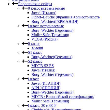
Европейские сейфы
0 класс встрамваемые
Juwel (Италия)
Fichet–Bauche (Франция)+огнестойкость
Burg–Wachter(ГЕРМАНИЯ)
I класс встраиваемые
Burg–Wachter (Германия)
Muller Safe (Германия)
VEGA (Россия)
0 класс
Xiaomi
S1 класс
Burg–Wachter(Германия)
S2 класс
MDTB S2 ES
Juwel(Италия)
Burg–Wachter (Германия)
I класс
Juwel (ИТАЛИЯ)
AIPU(ЯПОНИЯ)
Burg–Wachter (Германия)
MDTB / Европейской сертификации/
Muller Safe (Германия)
I класс, 30 и 60 P
Chubbsafes (Великобритания)