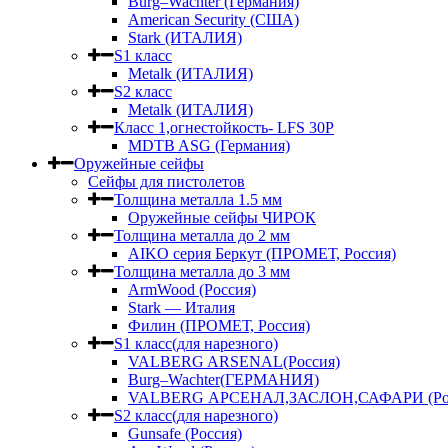
Burg–Wachter (Германия)
American Security (США)
Stark (ИТАЛИЯ)
S1 класс
Metalk (ИТАЛИЯ)
S2 класс
Metalk (ИТАЛИЯ)
Класс 1,огнестойкость- LFS 30P
MDTB ASG (Германия)
Оружейные сейфы
Сейфы для пистолетов
Толщина металла 1.5 мм
Оружейные сейфы ЧИРОК
Толщина металла до 2 мм
AIKO серия Беркут (ПРОМЕТ, Россия)
Толщина металла до 3 мм
ArmWood (Россия)
Stark — Италия
Филин (ПРОМЕТ, Россия)
S1 класс(для нарезного)
VALBERG ARSENAL(Россия)
Burg–Wachter(ГЕРМАНИЯ)
VALBERG АРСЕНАЛ,ЗАСЛОН,САФАРИ (Рос
S2 класс(для нарезного)
Gunsafe (Россия)