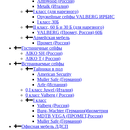
ArmWood (Россия)
Metalk (Италия)
I класс (для нарезного)
Оружейные сейфы VALBERG ИРБИС
I класс,30Б
II класс, 60 Б и 30 Б (для нарезного)
VALBERG (Промет, Россия) 60Б
Армейская мебель
Промет (Россия)
Гостиничные сейфы
AIKO SH (Россия)
AIKO Т ( Россия)
Встраиваемые сейфы
Тайники в пол
American Security
Muller Safe (Германия)
Arfe (Испания)
0,I класс Juwel (Италия)
0 класс Valberg ( Россия)
I класс
Valberg (Россия)
Burg–Wachter (Германия)биометрия
MDTB VEGA (ПРОМЕТ,Россия)
Muller Safe (Германия)
Офисная мебель ЛДСП