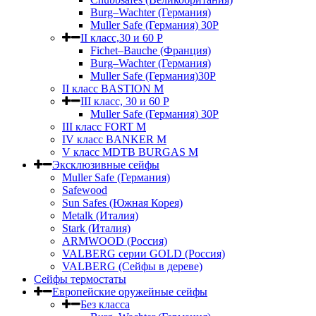
Burg–Wachter (Германия)
Muller Safe (Германия) 30Р
II класс,30 и 60 P
Fichet–Bauche (Франция)
Burg–Wachter (Германия)
Muller Safe (Германия)30P
II класс BASTION M
III класс, 30 и 60 P
Muller Safe (Германия) 30Р
III класс FORT M
IV класс BANKER M
V класс МDTB BURGAS M
Эксклюзивные сейфы
Muller Safe (Германия)
Safewood
Sun Safes (Южная Корея)
Metalk (Италия)
Stark (Италия)
ARMWOOD (Россия)
VALBERG серии GOLD (Россия)
VALBERG (Сейфы в дереве)
Сейфы термостаты
Европейские оружейные сейфы
Без класса