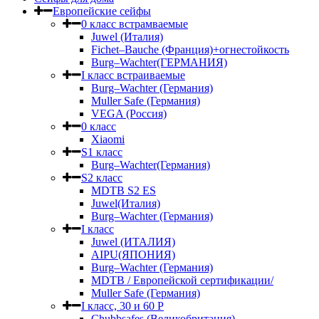
Европейские сейфы
0 класс встрамваемые
Juwel (Италия)
Fichet–Bauche (Франция)+огнестойкость
Burg–Wachter(ГЕРМАНИЯ)
I класс встраиваемые
Burg–Wachter (Германия)
Muller Safe (Германия)
VEGA (Россия)
0 класс
Xiaomi
S1 класс
Burg–Wachter(Германия)
S2 класс
MDTB S2 ES
Juwel(Италия)
Burg–Wachter (Германия)
I класс
Juwel (ИТАЛИЯ)
AIPU(ЯПОНИЯ)
Burg–Wachter (Германия)
MDTB / Европейской сертификации/
Muller Safe (Германия)
I класс, 30 и 60 P
Chubbsafes (Великобритания)