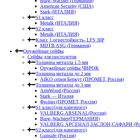
Burg–Wachter (Германия)
American Security (США)
Stark (ИТАЛИЯ)
S1 класс
Metalk (ИТАЛИЯ)
S2 класс
Metalk (ИТАЛИЯ)
Класс 1,огнестойкость- LFS 30P
MDTB ASG (Германия)
Оружейные сейфы
Сейфы для пистолетов
Толщина металла 1.5 мм
Оружейные сейфы ЧИРОК
Толщина металла до 2 мм
AIKO серия Беркут (ПРОМЕТ, Россия)
Толщина металла до 3 мм
ArmWood (Россия)
Stark — Италия
Филин (ПРОМЕТ, Россия)
S1 класс(для нарезного)
VALBERG ARSENAL(Россия)
Burg–Wachter(ГЕРМАНИЯ)
VALBERG АРСЕНАЛ,ЗАСЛОН,САФАРИ (Рос
S2 класс(для нарезного)
Gunsafe (Россия)