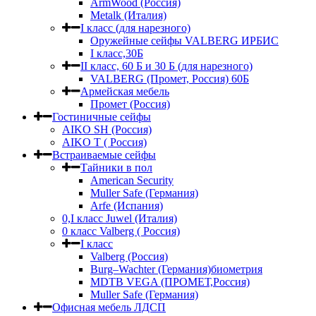
ArmWood (Россия)
Metalk (Италия)
I класс (для нарезного)
Оружейные сейфы VALBERG ИРБИС
I класс,30Б
II класс, 60 Б и 30 Б (для нарезного)
VALBERG (Промет, Россия) 60Б
Армейская мебель
Промет (Россия)
Гостиничные сейфы
AIKO SH (Россия)
AIKO Т ( Россия)
Встраиваемые сейфы
Тайники в пол
American Security
Muller Safe (Германия)
Arfe (Испания)
0,I класс Juwel (Италия)
0 класс Valberg ( Россия)
I класс
Valberg (Россия)
Burg–Wachter (Германия)биометрия
MDTB VEGA (ПРОМЕТ,Россия)
Muller Safe (Германия)
Офисная мебель ЛДСП