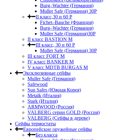
Burg–Wachter (Германия)
Muller Safe (Германия) 30Р
II класс,30 и 60 P
Fichet–Bauche (Франция)
Burg–Wachter (Германия)
Muller Safe (Германия)30P
II класс BASTION M
III класс, 30 и 60 P
Muller Safe (Германия) 30Р
III класс FORT M
IV класс BANKER M
V класс МDTB BURGAS M
Эксклюзивные сейфы
Muller Safe (Германия)
Safewood
Sun Safes (Южная Корея)
Metalk (Италия)
Stark (Италия)
ARMWOOD (Россия)
VALBERG серии GOLD (Россия)
VALBERG (Сейфы в дереве)
Сейфы термостаты
Европейские оружейные сейфы
Без класса