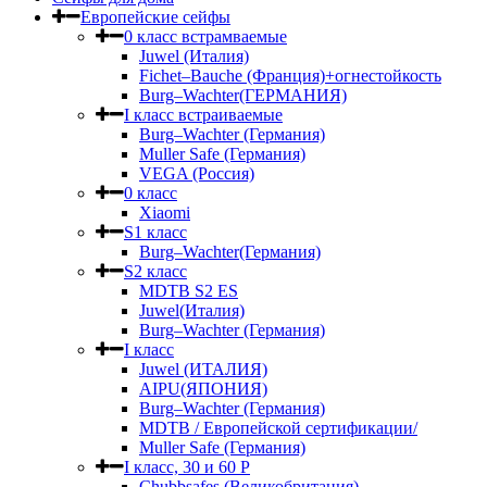
Европейские сейфы
0 класс встрамваемые
Juwel (Италия)
Fichet–Bauche (Франция)+огнестойкость
Burg–Wachter(ГЕРМАНИЯ)
I класс встраиваемые
Burg–Wachter (Германия)
Muller Safe (Германия)
VEGA (Россия)
0 класс
Xiaomi
S1 класс
Burg–Wachter(Германия)
S2 класс
MDTB S2 ES
Juwel(Италия)
Burg–Wachter (Германия)
I класс
Juwel (ИТАЛИЯ)
AIPU(ЯПОНИЯ)
Burg–Wachter (Германия)
MDTB / Европейской сертификации/
Muller Safe (Германия)
I класс, 30 и 60 P
Chubbsafes (Великобритания)