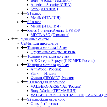
Burg–Wachter (Германия)
American Security (США)
Stark (ИТАЛИЯ)
S1 класс
Metalk (ИТАЛИЯ)
S2 класс
Metalk (ИТАЛИЯ)
Класс 1,огнестойкость- LFS 30P
MDTB ASG (Германия)
Оружейные сейфы
Сейфы для пистолетов
Толщина металла 1.5 мм
Оружейные сейфы ЧИРОК
Толщина металла до 2 мм
AIKO серия Беркут (ПРОМЕТ, Россия)
Толщина металла до 3 мм
ArmWood (Россия)
Stark — Италия
Филин (ПРОМЕТ, Россия)
S1 класс(для нарезного)
VALBERG ARSENAL(Россия)
Burg–Wachter(ГЕРМАНИЯ)
VALBERG АРСЕНАЛ,ЗАСЛОН,САФАРИ (Рос
S2 класс(для нарезного)
Gunsafe (Россия)