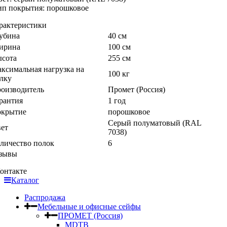
тип покрытия: порошковое
рактеристики
убина
40 см
ирина
100 см
сота
255 см
ксимальная нагрузка на
100 кг
лку
оизводитель
Промет (Россия)
рантия
1 год
крытие
порошковое
Серый полуматовый (RAL
ет
7038)
личество полок
6
зывы
онтакте
Каталог
Распродажа
Мебельные и офисные сейфы
ПРОМЕТ (Россия)
MDTB