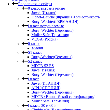
Европейские сейфы
0 класс встрамваемые
Juwel (Италия)
Fichet–Bauche (Франция)+огнестойкость
Burg–Wachter(ГЕРМАНИЯ)
I класс встраиваемые
Burg–Wachter (Германия)
Muller Safe (Германия)
VEGA (Россия)
0 класс
Xiaomi
S1 класс
Burg–Wachter(Германия)
S2 класс
MDTB S2 ES
Juwel(Италия)
Burg–Wachter (Германия)
I класс
Juwel (ИТАЛИЯ)
AIPU(ЯПОНИЯ)
Burg–Wachter (Германия)
MDTB / Европейской сертификации/
Muller Safe (Германия)
I класс, 30 и 60 P
Chubbsafes (Великобритания)