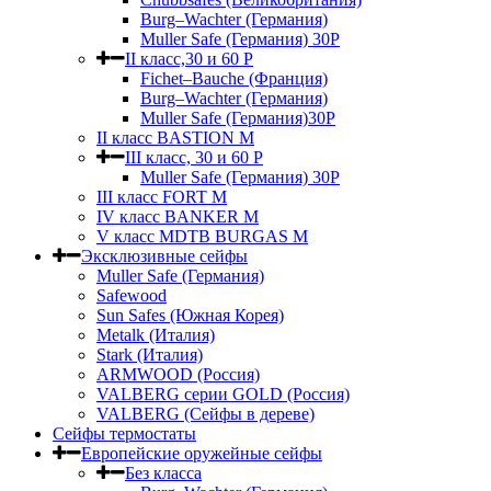
Burg–Wachter (Германия)
Muller Safe (Германия) 30Р
II класс,30 и 60 P
Fichet–Bauche (Франция)
Burg–Wachter (Германия)
Muller Safe (Германия)30P
II класс BASTION M
III класс, 30 и 60 P
Muller Safe (Германия) 30Р
III класс FORT M
IV класс BANKER M
V класс МDTB BURGAS M
Эксклюзивные сейфы
Muller Safe (Германия)
Safewood
Sun Safes (Южная Корея)
Metalk (Италия)
Stark (Италия)
ARMWOOD (Россия)
VALBERG серии GOLD (Россия)
VALBERG (Сейфы в дереве)
Сейфы термостаты
Европейские оружейные сейфы
Без класса