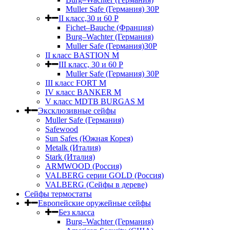
Muller Safe (Германия) 30Р
II класс,30 и 60 P
Fichet–Bauche (Франция)
Burg–Wachter (Германия)
Muller Safe (Германия)30P
II класс BASTION M
III класс, 30 и 60 P
Muller Safe (Германия) 30Р
III класс FORT M
IV класс BANKER M
V класс МDTB BURGAS M
Эксклюзивные сейфы
Muller Safe (Германия)
Safewood
Sun Safes (Южная Корея)
Metalk (Италия)
Stark (Италия)
ARMWOOD (Россия)
VALBERG серии GOLD (Россия)
VALBERG (Сейфы в дереве)
Сейфы термостаты
Европейские оружейные сейфы
Без класса
Burg–Wachter (Германия)