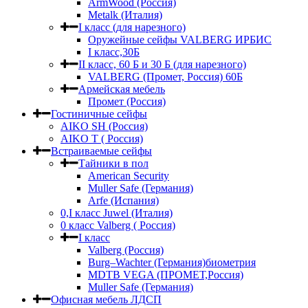
ArmWood (Россия)
Metalk (Италия)
I класс (для нарезного)
Оружейные сейфы VALBERG ИРБИС
I класс,30Б
II класс, 60 Б и 30 Б (для нарезного)
VALBERG (Промет, Россия) 60Б
Армейская мебель
Промет (Россия)
Гостиничные сейфы
AIKO SH (Россия)
AIKO Т ( Россия)
Встраиваемые сейфы
Тайники в пол
American Security
Muller Safe (Германия)
Arfe (Испания)
0,I класс Juwel (Италия)
0 класс Valberg ( Россия)
I класс
Valberg (Россия)
Burg–Wachter (Германия)биометрия
MDTB VEGA (ПРОМЕТ,Россия)
Muller Safe (Германия)
Офисная мебель ЛДСП