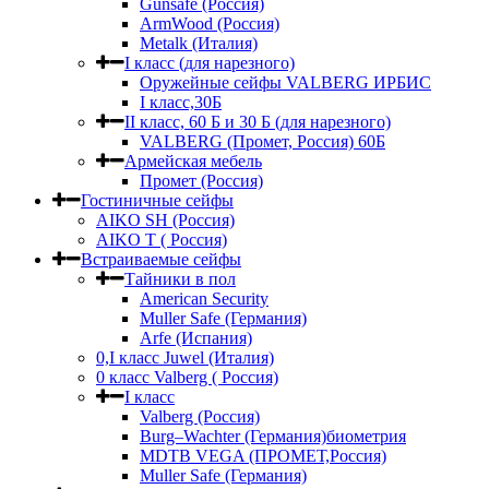
Gunsafe (Россия)
ArmWood (Россия)
Metalk (Италия)
I класс (для нарезного)
Оружейные сейфы VALBERG ИРБИС
I класс,30Б
II класс, 60 Б и 30 Б (для нарезного)
VALBERG (Промет, Россия) 60Б
Армейская мебель
Промет (Россия)
Гостиничные сейфы
AIKO SH (Россия)
AIKO Т ( Россия)
Встраиваемые сейфы
Тайники в пол
American Security
Muller Safe (Германия)
Arfe (Испания)
0,I класс Juwel (Италия)
0 класс Valberg ( Россия)
I класс
Valberg (Россия)
Burg–Wachter (Германия)биометрия
MDTB VEGA (ПРОМЕТ,Россия)
Muller Safe (Германия)