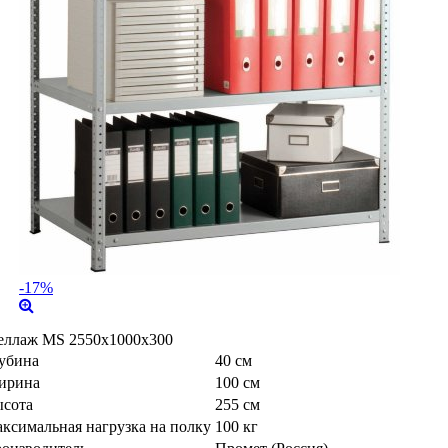
-17%
еллаж MS 2550x1000x300
убина
40 см
ирина
100 см
сота
255 см
ксимальная нагрузка на полку
100 кг