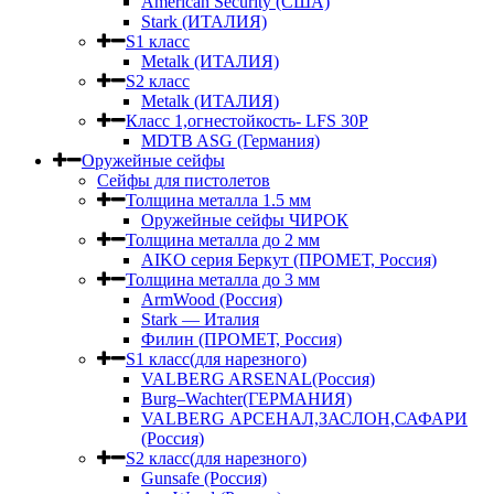
American Security (США)
Stark (ИТАЛИЯ)
S1 класс
Metalk (ИТАЛИЯ)
S2 класс
Metalk (ИТАЛИЯ)
Класс 1,огнестойкость- LFS 30P
MDTB ASG (Германия)
Оружейные сейфы
Сейфы для пистолетов
Толщина металла 1.5 мм
Оружейные сейфы ЧИРОК
Толщина металла до 2 мм
AIKO серия Беркут (ПРОМЕТ, Россия)
Толщина металла до 3 мм
ArmWood (Россия)
Stark — Италия
Филин (ПРОМЕТ, Россия)
S1 класс(для нарезного)
VALBERG ARSENAL(Россия)
Burg–Wachter(ГЕРМАНИЯ)
VALBERG АРСЕНАЛ,ЗАСЛОН,САФАРИ
(Россия)
S2 класс(для нарезного)
Gunsafe (Россия)