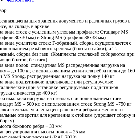
зор
предназначены для хранения документов и различных грузов в
се, на складе, в архиве
два вида стоек с усиленным угловым профилем: Стандарт MS
рофиль 30х30 мм) и Strong MS (профиль 38х38 мм)
два вида усилителя стоек: Г-образный, сборка осуществляется с
пользованием резьбового крепежа (болты и гайки), и Т-
разный, сборка без гаек. (Комплекты стеллажей собираются при
мощи болтов, без гаек)
два вида полок: стандартная MS распределенная нагрузка на
лку – до 100 кг, с использованием усилителя ребра полки до 160
 и MS Strong, распределенная нагрузка на полку 140 кг
два вида подпятников: пластиковые или регулируемые
таллические (при установке регулируемых подпятников
грузка снижается до 400 кг)
максимальная нагрузка на стеллаж с использованием стоек
андарт MS – 500 кг, с использованием стоек Strong MS –750 кг
полки стеллажа усилены центральными ребрами жесткости
овальные отверстия для крепления к стойкам (упрощает сборку и
зборку)
высота бокового ребра – 33 мм
шаг регулирования высоты полок – 25 мм
цвет: серый полуматовый (RAL 7038)