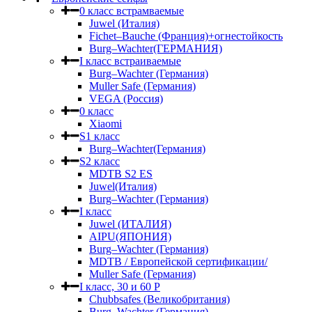
0 класс встрамваемые
Juwel (Италия)
Fichet–Bauche (Франция)+огнестойкость
Burg–Wachter(ГЕРМАНИЯ)
I класс встраиваемые
Burg–Wachter (Германия)
Muller Safe (Германия)
VEGA (Россия)
0 класс
Xiaomi
S1 класс
Burg–Wachter(Германия)
S2 класс
MDTB S2 ES
Juwel(Италия)
Burg–Wachter (Германия)
I класс
Juwel (ИТАЛИЯ)
AIPU(ЯПОНИЯ)
Burg–Wachter (Германия)
MDTB / Европейской сертификации/
Muller Safe (Германия)
I класс, 30 и 60 P
Chubbsafes (Великобритания)
Burg–Wachter (Германия)