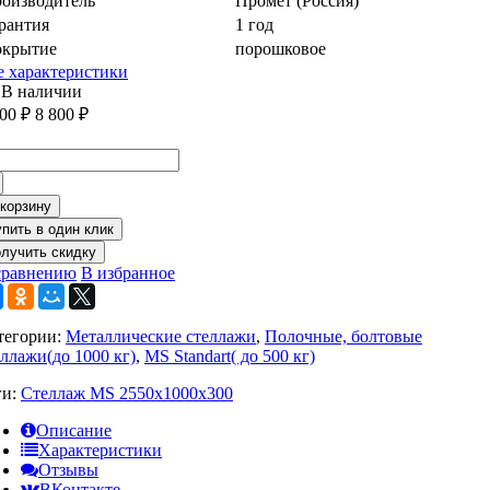
оизводитель
Промет (Россия)
рантия
1 год
крытие
порошковое
е характеристики
В наличии
300
₽
8 800
₽
 корзину
олучить скидку
сравнению
В избранное
тегории:
Металлические стеллажи
,
Полочные, болтовые
еллажи(до 1000 кг)
,
MS Standart( до 500 кг)
ги:
Стеллаж MS 2550x1000x300
Описание
Характеристики
Отзывы
ВКонтакте