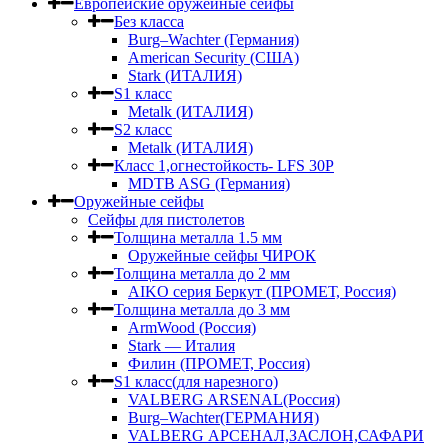
Европейские оружейные сейфы
Без класса
Burg–Wachter (Германия)
American Security (США)
Stark (ИТАЛИЯ)
S1 класс
Metalk (ИТАЛИЯ)
S2 класс
Metalk (ИТАЛИЯ)
Класс 1,огнестойкость- LFS 30P
MDTB ASG (Германия)
Оружейные сейфы
Сейфы для пистолетов
Толщина металла 1.5 мм
Оружейные сейфы ЧИРОК
Толщина металла до 2 мм
AIKO серия Беркут (ПРОМЕТ, Россия)
Толщина металла до 3 мм
ArmWood (Россия)
Stark — Италия
Филин (ПРОМЕТ, Россия)
S1 класс(для нарезного)
VALBERG ARSENAL(Россия)
Burg–Wachter(ГЕРМАНИЯ)
VALBERG АРСЕНАЛ,ЗАСЛОН,САФАРИ