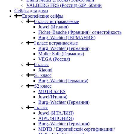
VALBERG FRS (Россия) 60Р- 60мин
Сейфы для дома
Европейские сейфы
0 класс встрамваемые
Juwel (Италия)
Fichet–Bauche (Франция)+огнестойкость
Burg–Wachter(ГЕРМАНИЯ)
I класс встраиваемые
Burg–Wachter (Германия)
Muller Safe (Германия)
VEGA (Россия)
0 класс
Xiaomi
S1 класс
Burg–Wachter(Германия)
S2 класс
MDTB S2 ES
Juwel(Италия)
Burg–Wachter (Германия)
I класс
Juwel (ИТАЛИЯ)
AIPU(ЯПОНИЯ)
Burg–Wachter (Германия)
MDTB / Европейской сертификации/