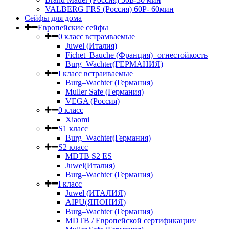
VALBERG FRS (Россия) 60Р- 60мин
Сейфы для дома
Европейские сейфы
0 класс встрамваемые
Juwel (Италия)
Fichet–Bauche (Франция)+огнестойкость
Burg–Wachter(ГЕРМАНИЯ)
I класс встраиваемые
Burg–Wachter (Германия)
Muller Safe (Германия)
VEGA (Россия)
0 класс
Xiaomi
S1 класс
Burg–Wachter(Германия)
S2 класс
MDTB S2 ES
Juwel(Италия)
Burg–Wachter (Германия)
I класс
Juwel (ИТАЛИЯ)
AIPU(ЯПОНИЯ)
Burg–Wachter (Германия)
MDTB / Европейской сертификации/