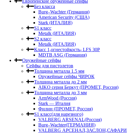
Европейские оружейные сейфы
Без класса
Burg–Wachter (Германия)
American Security (США)
Stark (ИТАЛИЯ)
S1 класс
Metalk (ИТАЛИЯ)
S2 класс
Metalk (ИТАЛИЯ)
Класс 1,огнестойкость- LFS 30P
MDTB ASG (Германия)
Оружейные сейфы
Сейфы для пистолетов
Толщина металла 1.5 мм
Оружейные сейфы ЧИРОК
Толщина металла до 2 мм
AIKO серия Беркут (ПРОМЕТ, Россия)
Толщина металла до 3 мм
ArmWood (Россия)
Stark — Италия
Филин (ПРОМЕТ, Россия)
S1 класс(для нарезного)
VALBERG ARSENAL(Россия)
Burg–Wachter(ГЕРМАНИЯ)
VALBERG АРСЕНАЛ,ЗАСЛОН,САФАРИ