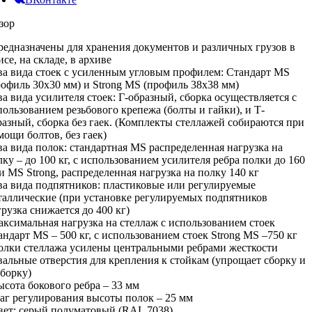
зор
предназначены для хранения документов и различных грузов в
се, на складе, в архиве
два вида стоек с усиленным угловым профилем: Стандарт MS
рофиль 30х30 мм) и Strong MS (профиль 38х38 мм)
два вида усилителя стоек: Г-образный, сборка осуществляется с
пользованием резьбового крепежа (болты и гайки), и Т-
разный, сборка без гаек. (Комплекты стеллажей собираются при
мощи болтов, без гаек)
два вида полок: стандартная MS распределенная нагрузка на
лку – до 100 кг, с использованием усилителя ребра полки до 160
 и MS Strong, распределенная нагрузка на полку 140 кг
два вида подпятников: пластиковые или регулируемые
таллические (при установке регулируемых подпятников
грузка снижается до 400 кг)
максимальная нагрузка на стеллаж с использованием стоек
андарт MS – 500 кг, с использованием стоек Strong MS –750 кг
полки стеллажа усилены центральными ребрами жесткости
овальные отверстия для крепления к стойкам (упрощает сборку и
зборку)
высота бокового ребра – 33 мм
шаг регулирования высоты полок – 25 мм
цвет: серый полуматовый (RAL 7038)