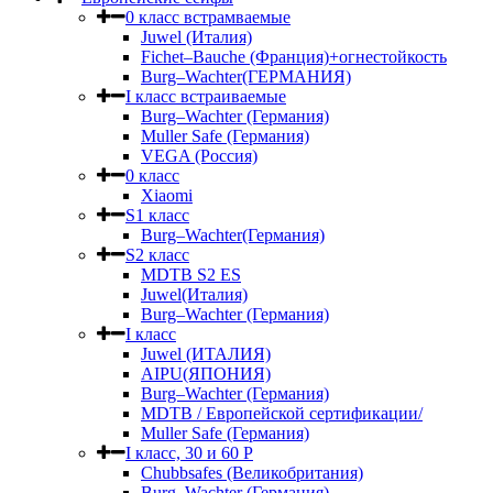
0 класс встрамваемые
Juwel (Италия)
Fichet–Bauche (Франция)+огнестойкость
Burg–Wachter(ГЕРМАНИЯ)
I класс встраиваемые
Burg–Wachter (Германия)
Muller Safe (Германия)
VEGA (Россия)
0 класс
Xiaomi
S1 класс
Burg–Wachter(Германия)
S2 класс
MDTB S2 ES
Juwel(Италия)
Burg–Wachter (Германия)
I класс
Juwel (ИТАЛИЯ)
AIPU(ЯПОНИЯ)
Burg–Wachter (Германия)
MDTB / Европейской сертификации/
Muller Safe (Германия)
I класс, 30 и 60 P
Chubbsafes (Великобритания)
Burg–Wachter (Германия)