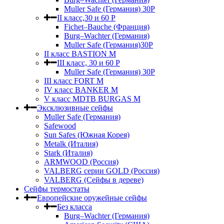
Muller Safe (Германия) 30Р
II класс,30 и 60 P
Fichet–Bauche (Франция)
Burg–Wachter (Германия)
Muller Safe (Германия)30P
II класс BASTION M
III класс, 30 и 60 P
Muller Safe (Германия) 30Р
III класс FORT M
IV класс BANKER M
V класс МDTB BURGAS M
Эксклюзивные сейфы
Muller Safe (Германия)
Safewood
Sun Safes (Южная Корея)
Metalk (Италия)
Stark (Италия)
ARMWOOD (Россия)
VALBERG серии GOLD (Россия)
VALBERG (Сейфы в дереве)
Сейфы термостаты
Европейские оружейные сейфы
Без класса
Burg–Wachter (Германия)