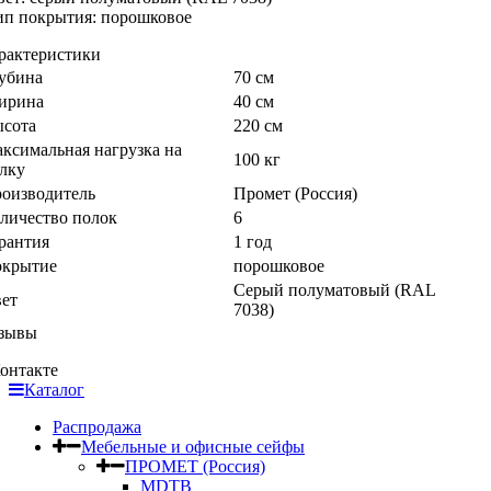
тип покрытия: порошковое
рактеристики
убина
70 см
ирина
40 см
сота
220 см
ксимальная нагрузка на
100 кг
лку
оизводитель
Промет (Россия)
личество полок
6
рантия
1 год
крытие
порошковое
Серый полуматовый (RAL
ет
7038)
зывы
онтакте
Каталог
Распродажа
Мебельные и офисные сейфы
ПРОМЕТ (Россия)
MDTB