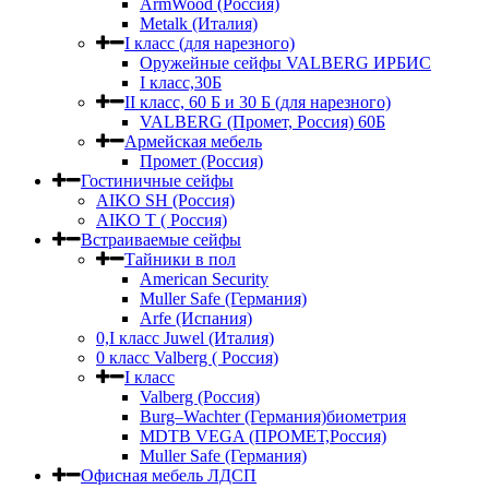
ArmWood (Россия)
Metalk (Италия)
I класс (для нарезного)
Оружейные сейфы VALBERG ИРБИС
I класс,30Б
II класс, 60 Б и 30 Б (для нарезного)
VALBERG (Промет, Россия) 60Б
Армейская мебель
Промет (Россия)
Гостиничные сейфы
AIKO SH (Россия)
AIKO Т ( Россия)
Встраиваемые сейфы
Тайники в пол
American Security
Muller Safe (Германия)
Arfe (Испания)
0,I класс Juwel (Италия)
0 класс Valberg ( Россия)
I класс
Valberg (Россия)
Burg–Wachter (Германия)биометрия
MDTB VEGA (ПРОМЕТ,Россия)
Muller Safe (Германия)
Офисная мебель ЛДСП