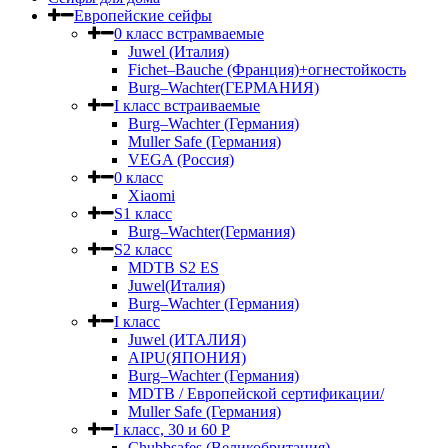
Европейские сейфы
0 класс встрамваемые
Juwel (Италия)
Fichet–Bauche (Франция)+огнестойкость
Burg–Wachter(ГЕРМАНИЯ)
I класс встраиваемые
Burg–Wachter (Германия)
Muller Safe (Германия)
VEGA (Россия)
0 класс
Xiaomi
S1 класс
Burg–Wachter(Германия)
S2 класс
MDTB S2 ES
Juwel(Италия)
Burg–Wachter (Германия)
I класс
Juwel (ИТАЛИЯ)
AIPU(ЯПОНИЯ)
Burg–Wachter (Германия)
MDTB / Европейской сертификации/
Muller Safe (Германия)
I класс, 30 и 60 P
Chubbsafes (Великобритания)