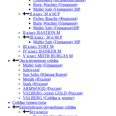
Burg–Wachter (Германия)
Muller Safe (Германия) 30Р
II класс,30 и 60 P
Fichet–Bauche (Франция)
Burg–Wachter (Германия)
Muller Safe (Германия)30P
II класс BASTION M
III класс, 30 и 60 P
Muller Safe (Германия) 30Р
III класс FORT M
IV класс BANKER M
V класс МDTB BURGAS M
Эксклюзивные сейфы
Muller Safe (Германия)
Safewood
Sun Safes (Южная Корея)
Metalk (Италия)
Stark (Италия)
ARMWOOD (Россия)
VALBERG серии GOLD (Россия)
VALBERG (Сейфы в дереве)
Сейфы термостаты
Европейские оружейные сейфы
Без класса