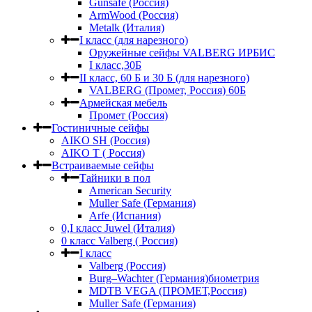
Gunsafe (Россия)
ArmWood (Россия)
Metalk (Италия)
I класс (для нарезного)
Оружейные сейфы VALBERG ИРБИС
I класс,30Б
II класс, 60 Б и 30 Б (для нарезного)
VALBERG (Промет, Россия) 60Б
Армейская мебель
Промет (Россия)
Гостиничные сейфы
AIKO SH (Россия)
AIKO Т ( Россия)
Встраиваемые сейфы
Тайники в пол
American Security
Muller Safe (Германия)
Arfe (Испания)
0,I класс Juwel (Италия)
0 класс Valberg ( Россия)
I класс
Valberg (Россия)
Burg–Wachter (Германия)биометрия
MDTB VEGA (ПРОМЕТ,Россия)
Muller Safe (Германия)