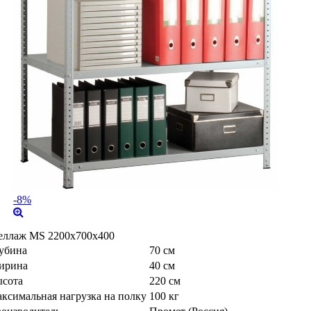
-8%
еллаж MS 2200x700x400
убина
70 см
ирина
40 см
сота
220 см
ксимальная нагрузка на полку
100 кг