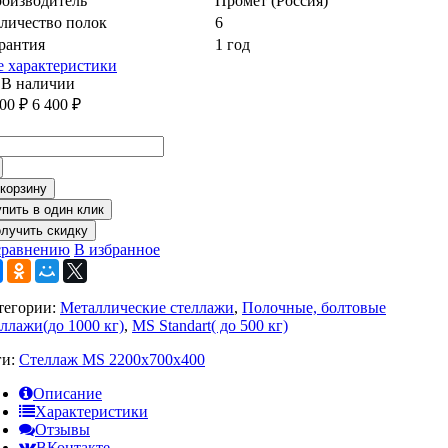
оизводитель
Промет (Россия)
личество полок
6
рантия
1 год
е характеристики
В наличии
900
₽
6 400
₽
 корзину
олучить скидку
сравнению
В избранное
тегории:
Металлические стеллажи
,
Полочные, болтовые
еллажи(до 1000 кг)
,
MS Standart( до 500 кг)
ги:
Стеллаж MS 2200x700x400
Описание
Характеристики
Отзывы
ВКонтакте