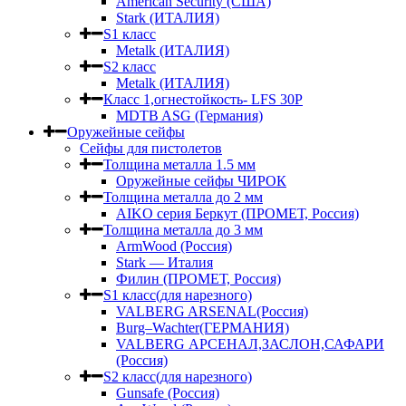
American Security (США)
Stark (ИТАЛИЯ)
S1 класс
Metalk (ИТАЛИЯ)
S2 класс
Metalk (ИТАЛИЯ)
Класс 1,огнестойкость- LFS 30P
MDTB ASG (Германия)
Оружейные сейфы
Сейфы для пистолетов
Толщина металла 1.5 мм
Оружейные сейфы ЧИРОК
Толщина металла до 2 мм
AIKO серия Беркут (ПРОМЕТ, Россия)
Толщина металла до 3 мм
ArmWood (Россия)
Stark — Италия
Филин (ПРОМЕТ, Россия)
S1 класс(для нарезного)
VALBERG ARSENAL(Россия)
Burg–Wachter(ГЕРМАНИЯ)
VALBERG АРСЕНАЛ,ЗАСЛОН,САФАРИ
(Россия)
S2 класс(для нарезного)
Gunsafe (Россия)