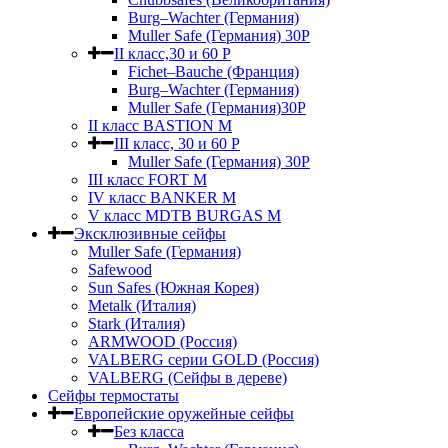
Burg–Wachter (Германия)
Muller Safe (Германия) 30Р
II класс,30 и 60 P
Fichet–Bauche (Франция)
Burg–Wachter (Германия)
Muller Safe (Германия)30P
II класс BASTION M
III класс, 30 и 60 P
Muller Safe (Германия) 30Р
III класс FORT M
IV класс BANKER M
V класс МDTB BURGAS M
Эксклюзивные сейфы
Muller Safe (Германия)
Safewood
Sun Safes (Южная Корея)
Metalk (Италия)
Stark (Италия)
ARMWOOD (Россия)
VALBERG серии GOLD (Россия)
VALBERG (Сейфы в дереве)
Сейфы термостаты
Европейские оружейные сейфы
Без класса