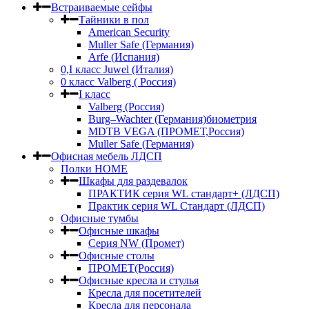
Встраиваемые сейфы
Тайники в пол
American Security
Muller Safe (Германия)
Arfe (Испания)
0,I класс Juwel (Италия)
0 класс Valberg ( Россия)
I класс
Valberg (Россия)
Burg–Wachter (Германия)биометрия
MDTB VEGA (ПРОМЕТ,Россия)
Muller Safe (Германия)
Офисная мебель ЛДСП
Полки HOME
Шкафы для раздевалок
ПРАКТИК серия WL стандарт+ (ЛДСП)
Практик серия WL Стандарт (ЛДСП)
Офисные тумбы
Офисные шкафы
Серия NW (Промет)
Офисные столы
ПРОМЕТ(Россия)
Офисные кресла и стулья
Кресла для посетителей
Кресла для персонала