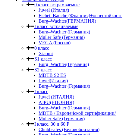
0 класс встрамваемые
Juwel (Италия)
Fichet–Bauche (Франция)+огнестойкость
Burg–Wachter(ГЕРМАНИЯ)
I класс встраиваемые
Burg–Wachter (Германия)
Muller Safe (Германия)
VEGA (Россия)
0 класс
Xiaomi
S1 класс
Burg–Wachter(Германия)
S2 класс
MDTB S2 ES
Juwel(Италия)
Burg–Wachter (Германия)
I класс
Juwel (ИТАЛИЯ)
AIPU(ЯПОНИЯ)
Burg–Wachter (Германия)
MDTB / Европейской сертификации/
Muller Safe (Германия)
I класс, 30 и 60 P
Chubbsafes (Великобритания)
Burg–Wachter (Германия)