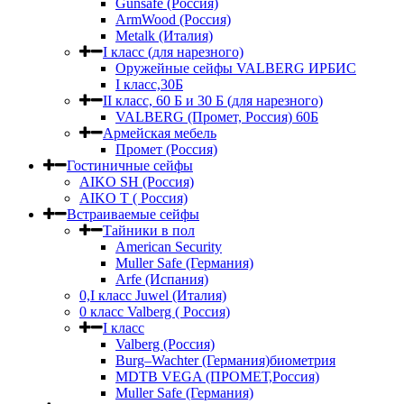
Gunsafe (Россия)
ArmWood (Россия)
Metalk (Италия)
I класс (для нарезного)
Оружейные сейфы VALBERG ИРБИС
I класс,30Б
II класс, 60 Б и 30 Б (для нарезного)
VALBERG (Промет, Россия) 60Б
Армейская мебель
Промет (Россия)
Гостиничные сейфы
AIKO SH (Россия)
AIKO Т ( Россия)
Встраиваемые сейфы
Тайники в пол
American Security
Muller Safe (Германия)
Arfe (Испания)
0,I класс Juwel (Италия)
0 класс Valberg ( Россия)
I класс
Valberg (Россия)
Burg–Wachter (Германия)биометрия
MDTB VEGA (ПРОМЕТ,Россия)
Muller Safe (Германия)