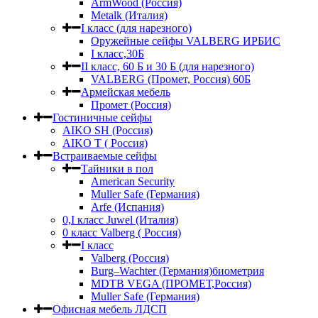
ArmWood (Россия)
Metalk (Италия)
I класс (для нарезного)
Оружейные сейфы VALBERG ИРБИС
I класс,30Б
II класс, 60 Б и 30 Б (для нарезного)
VALBERG (Промет, Россия) 60Б
Армейская мебель
Промет (Россия)
Гостиничные сейфы
AIKO SH (Россия)
AIKO Т ( Россия)
Встраиваемые сейфы
Тайники в пол
American Security
Muller Safe (Германия)
Arfe (Испания)
0,I класс Juwel (Италия)
0 класс Valberg ( Россия)
I класс
Valberg (Россия)
Burg–Wachter (Германия)биометрия
MDTB VEGA (ПРОМЕТ,Россия)
Muller Safe (Германия)
Офисная мебель ЛДСП