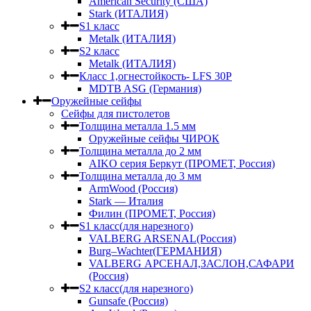
American Security (США)
Stark (ИТАЛИЯ)
S1 класс
Metalk (ИТАЛИЯ)
S2 класс
Metalk (ИТАЛИЯ)
Класс 1,огнестойкость- LFS 30P
MDTB ASG (Германия)
Оружейные сейфы
Сейфы для пистолетов
Толщина металла 1.5 мм
Оружейные сейфы ЧИРОК
Толщина металла до 2 мм
AIKO серия Беркут (ПРОМЕТ, Россия)
Толщина металла до 3 мм
ArmWood (Россия)
Stark — Италия
Филин (ПРОМЕТ, Россия)
S1 класс(для нарезного)
VALBERG ARSENAL(Россия)
Burg–Wachter(ГЕРМАНИЯ)
VALBERG АРСЕНАЛ,ЗАСЛОН,САФАРИ
(Россия)
S2 класс(для нарезного)
Gunsafe (Россия)