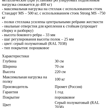
металлические (при установке регулируемых подпятников
нагрузка снижается до 400 кг)
- максимальная нагрузка на стеллаж с использованием стоек
Стандарт MS – 500 кг, с использованием стоек Strong MS –750
кг
- полки стеллажа усилены центральными ребрами жесткости
- овальные отверстия для крепления к стойкам (упрощает
сборку и разборку)
- высота бокового ребра – 33 мм
- шаг регулирования высоты полок – 25 мм
- цвет: серый полуматовый (RAL 7038)
- тип покрытия: порошковое
Характеристики
Глубина
30 см
Ширина
70 см
Высота
220 см
Максимальная нагрузка на
100 кг
полку
Производитель
Промет (Россия)
Гарантия
1 год
Покрытие
порошковое
Серый полуматовый (RAL
Цвет
7038)