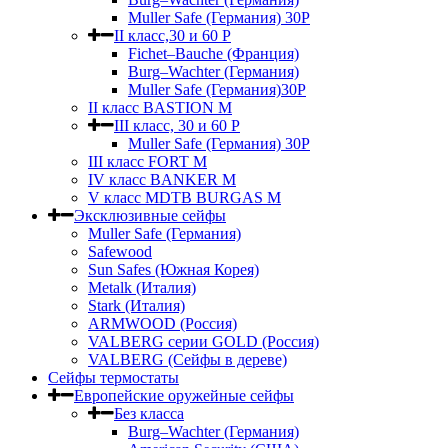
Muller Safe (Германия) 30Р
II класс,30 и 60 P
Fichet–Bauche (Франция)
Burg–Wachter (Германия)
Muller Safe (Германия)30P
II класс BASTION M
III класс, 30 и 60 P
Muller Safe (Германия) 30Р
III класс FORT M
IV класс BANKER M
V класс МDTB BURGAS M
Эксклюзивные сейфы
Muller Safe (Германия)
Safewood
Sun Safes (Южная Корея)
Metalk (Италия)
Stark (Италия)
ARMWOOD (Россия)
VALBERG серии GOLD (Россия)
VALBERG (Сейфы в дереве)
Сейфы термостаты
Европейские оружейные сейфы
Без класса
Burg–Wachter (Германия)