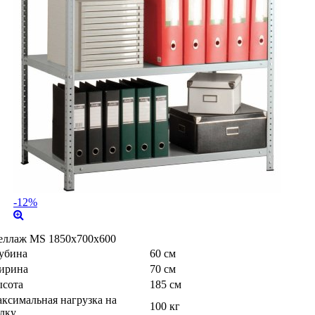
-12%
еллаж MS 1850х700х600
убина
60 см
ирина
70 см
сота
185 см
ксимальная нагрузка на
100 кг
лку