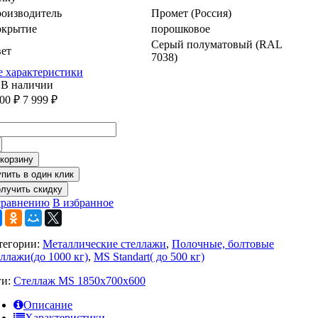
оизводитель
Промет (Россия)
крытие
порошковое
Серый полуматовый (RAL
ет
7038)
е характеристики
В наличии
000
₽
7 999
₽
 корзину
олучить скидку
сравнению
В избранное
тегории:
Металлические стеллажи
,
Полочные, болтовые
еллажи(до 1000 кг)
,
MS Standart( до 500 кг)
ги:
Стеллаж MS 1850х700х600
Описание
Характеристики