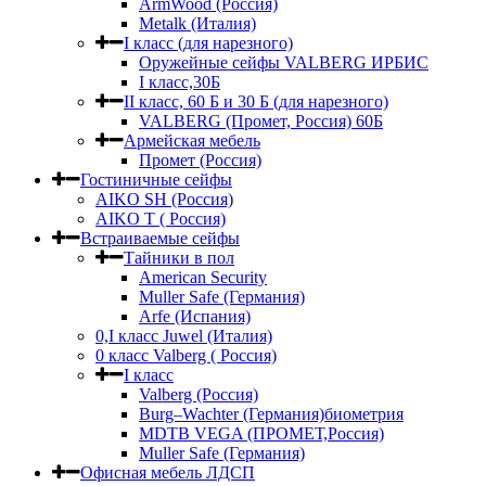
ArmWood (Россия)
Metalk (Италия)
I класс (для нарезного)
Оружейные сейфы VALBERG ИРБИС
I класс,30Б
II класс, 60 Б и 30 Б (для нарезного)
VALBERG (Промет, Россия) 60Б
Армейская мебель
Промет (Россия)
Гостиничные сейфы
AIKO SH (Россия)
AIKO Т ( Россия)
Встраиваемые сейфы
Тайники в пол
American Security
Muller Safe (Германия)
Arfe (Испания)
0,I класс Juwel (Италия)
0 класс Valberg ( Россия)
I класс
Valberg (Россия)
Burg–Wachter (Германия)биометрия
MDTB VEGA (ПРОМЕТ,Россия)
Muller Safe (Германия)
Офисная мебель ЛДСП