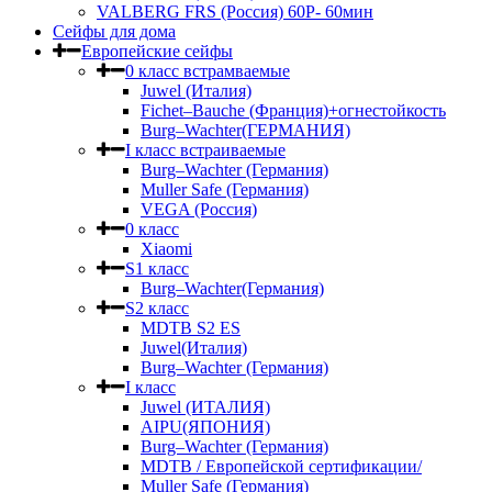
VALBERG FRS (Россия) 60Р- 60мин
Сейфы для дома
Европейские сейфы
0 класс встрамваемые
Juwel (Италия)
Fichet–Bauche (Франция)+огнестойкость
Burg–Wachter(ГЕРМАНИЯ)
I класс встраиваемые
Burg–Wachter (Германия)
Muller Safe (Германия)
VEGA (Россия)
0 класс
Xiaomi
S1 класс
Burg–Wachter(Германия)
S2 класс
MDTB S2 ES
Juwel(Италия)
Burg–Wachter (Германия)
I класс
Juwel (ИТАЛИЯ)
AIPU(ЯПОНИЯ)
Burg–Wachter (Германия)
MDTB / Европейской сертификации/
Muller Safe (Германия)