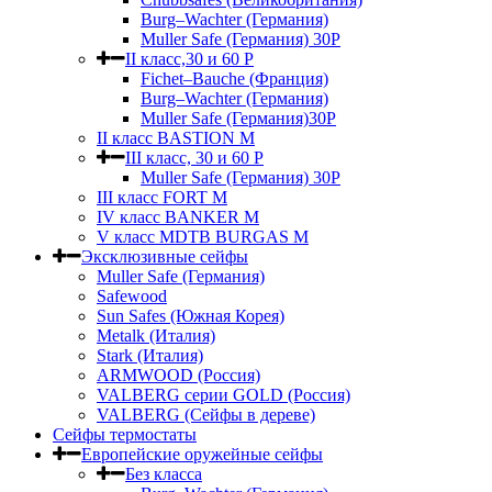
Burg–Wachter (Германия)
Muller Safe (Германия) 30Р
II класс,30 и 60 P
Fichet–Bauche (Франция)
Burg–Wachter (Германия)
Muller Safe (Германия)30P
II класс BASTION M
III класс, 30 и 60 P
Muller Safe (Германия) 30Р
III класс FORT M
IV класс BANKER M
V класс МDTB BURGAS M
Эксклюзивные сейфы
Muller Safe (Германия)
Safewood
Sun Safes (Южная Корея)
Metalk (Италия)
Stark (Италия)
ARMWOOD (Россия)
VALBERG серии GOLD (Россия)
VALBERG (Сейфы в дереве)
Сейфы термостаты
Европейские оружейные сейфы
Без класса