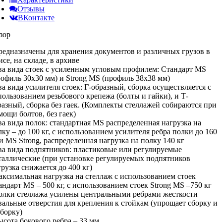
Отзывы
ВКонтакте
зор
предназначены для хранения документов и различных грузов в
се, на складе, в архиве
два вида стоек с усиленным угловым профилем: Стандарт MS
рофиль 30х30 мм) и Strong MS (профиль 38х38 мм)
два вида усилителя стоек: Г-образный, сборка осуществляется с
пользованием резьбового крепежа (болты и гайки), и Т-
разный, сборка без гаек. (Комплекты стеллажей собираются при
мощи болтов, без гаек)
два вида полок: стандартная MS распределенная нагрузка на
лку – до 100 кг, с использованием усилителя ребра полки до 160
 и MS Strong, распределенная нагрузка на полку 140 кг
два вида подпятников: пластиковые или регулируемые
таллические (при установке регулируемых подпятников
грузка снижается до 400 кг)
максимальная нагрузка на стеллаж с использованием стоек
андарт MS – 500 кг, с использованием стоек Strong MS –750 кг
полки стеллажа усилены центральными ребрами жесткости
овальные отверстия для крепления к стойкам (упрощает сборку и
зборку)
высота бокового ребра – 33 мм