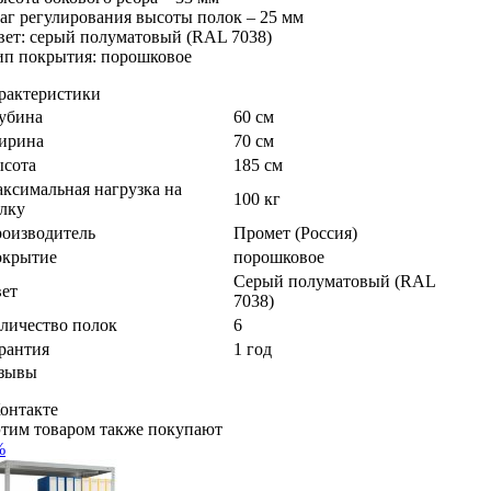
шаг регулирования высоты полок – 25 мм
цвет: серый полуматовый (RAL 7038)
тип покрытия: порошковое
рактеристики
убина
60 см
ирина
70 см
сота
185 см
ксимальная нагрузка на
100 кг
лку
оизводитель
Промет (Россия)
крытие
порошковое
Серый полуматовый (RAL
ет
7038)
личество полок
6
рантия
1 год
зывы
онтакте
этим товаром также покупают
%