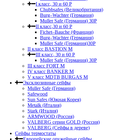
I класс, 30 и 60 P
Chubbsafes (Великобритания)
Burg–Wachter (Германия)
Muller Safe (Германия) 30Р
II класс,30 и 60 P
Fichet–Bauche (Франция)
Burg–Wachter (Германия)
Muller Safe (Германия)30P
II класс BASTION M
III класс, 30 и 60 P
Muller Safe (Германия) 30Р
III класс FORT M
IV класс BANKER M
V класс МDTB BURGAS M
Эксклюзивные сейфы
Muller Safe (Германия)
Safewood
Sun Safes (Южная Корея)
Metalk (Италия)
Stark (Италия)
ARMWOOD (Россия)
VALBERG серии GOLD (Россия)
VALBERG (Сейфы в дереве)
Сейфы термостаты
Европейские оружейные сейфы