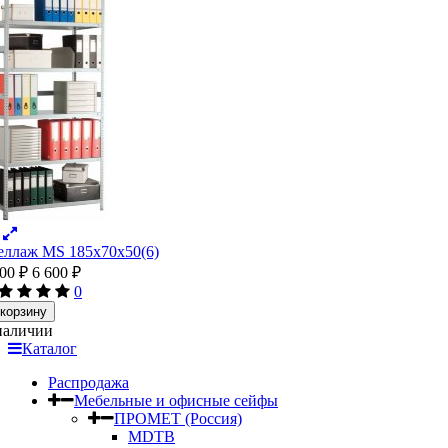
еллаж MS 185х70х50(6)
000
₽
6 600
₽
0
 корзину
наличии
Каталог
Распродажа
Мебельные и офисные сейфы
ПРОМЕТ (Россия)
MDTB