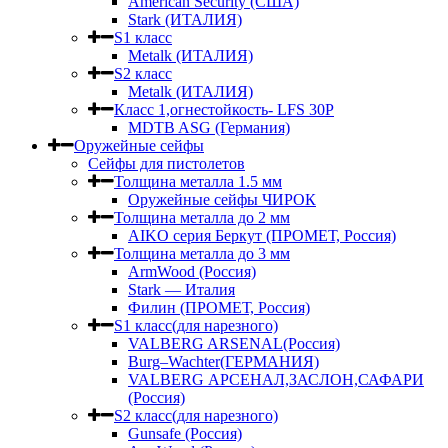
American Security (США)
Stark (ИТАЛИЯ)
S1 класс
Metalk (ИТАЛИЯ)
S2 класс
Metalk (ИТАЛИЯ)
Класс 1,огнестойкость- LFS 30P
MDTB ASG (Германия)
Оружейные сейфы
Сейфы для пистолетов
Толщина металла 1.5 мм
Оружейные сейфы ЧИРОК
Толщина металла до 2 мм
AIKO серия Беркут (ПРОМЕТ, Россия)
Толщина металла до 3 мм
ArmWood (Россия)
Stark — Италия
Филин (ПРОМЕТ, Россия)
S1 класс(для нарезного)
VALBERG ARSENAL(Россия)
Burg–Wachter(ГЕРМАНИЯ)
VALBERG АРСЕНАЛ,ЗАСЛОН,САФАРИ
(Россия)
S2 класс(для нарезного)
Gunsafe (Россия)