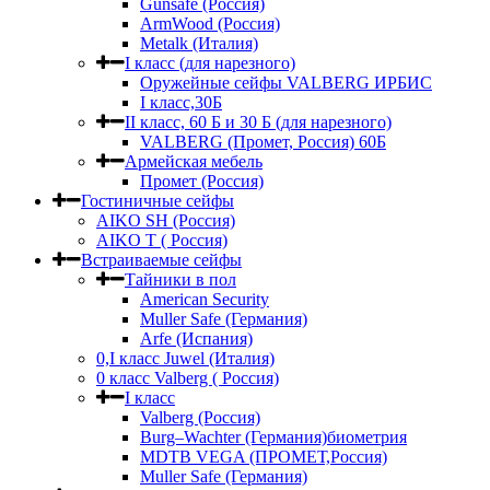
Gunsafe (Россия)
ArmWood (Россия)
Metalk (Италия)
I класс (для нарезного)
Оружейные сейфы VALBERG ИРБИС
I класс,30Б
II класс, 60 Б и 30 Б (для нарезного)
VALBERG (Промет, Россия) 60Б
Армейская мебель
Промет (Россия)
Гостиничные сейфы
AIKO SH (Россия)
AIKO Т ( Россия)
Встраиваемые сейфы
Тайники в пол
American Security
Muller Safe (Германия)
Arfe (Испания)
0,I класс Juwel (Италия)
0 класс Valberg ( Россия)
I класс
Valberg (Россия)
Burg–Wachter (Германия)биометрия
MDTB VEGA (ПРОМЕТ,Россия)
Muller Safe (Германия)