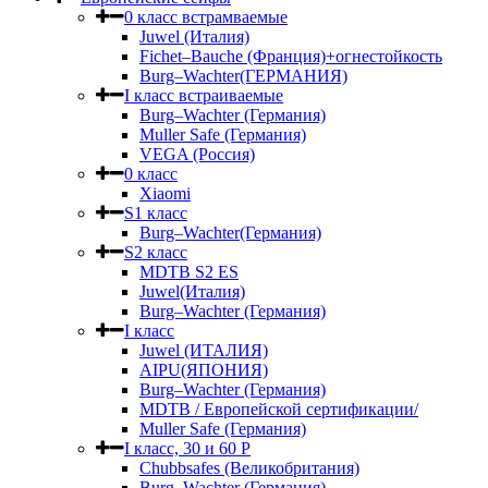
0 класс встрамваемые
Juwel (Италия)
Fichet–Bauche (Франция)+огнестойкость
Burg–Wachter(ГЕРМАНИЯ)
I класс встраиваемые
Burg–Wachter (Германия)
Muller Safe (Германия)
VEGA (Россия)
0 класс
Xiaomi
S1 класс
Burg–Wachter(Германия)
S2 класс
MDTB S2 ES
Juwel(Италия)
Burg–Wachter (Германия)
I класс
Juwel (ИТАЛИЯ)
AIPU(ЯПОНИЯ)
Burg–Wachter (Германия)
MDTB / Европейской сертификации/
Muller Safe (Германия)
I класс, 30 и 60 P
Chubbsafes (Великобритания)
Burg–Wachter (Германия)