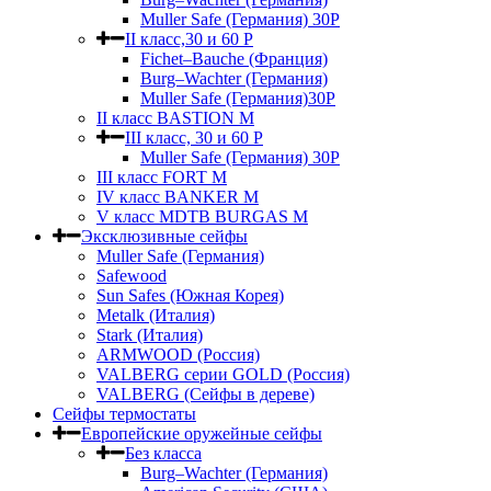
Muller Safe (Германия) 30Р
II класс,30 и 60 P
Fichet–Bauche (Франция)
Burg–Wachter (Германия)
Muller Safe (Германия)30P
II класс BASTION M
III класс, 30 и 60 P
Muller Safe (Германия) 30Р
III класс FORT M
IV класс BANKER M
V класс МDTB BURGAS M
Эксклюзивные сейфы
Muller Safe (Германия)
Safewood
Sun Safes (Южная Корея)
Metalk (Италия)
Stark (Италия)
ARMWOOD (Россия)
VALBERG серии GOLD (Россия)
VALBERG (Сейфы в дереве)
Сейфы термостаты
Европейские оружейные сейфы
Без класса
Burg–Wachter (Германия)