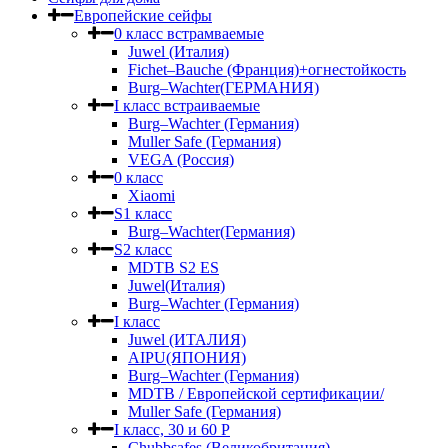
Европейские сейфы
0 класс встрамваемые
Juwel (Италия)
Fichet–Bauche (Франция)+огнестойкость
Burg–Wachter(ГЕРМАНИЯ)
I класс встраиваемые
Burg–Wachter (Германия)
Muller Safe (Германия)
VEGA (Россия)
0 класс
Xiaomi
S1 класс
Burg–Wachter(Германия)
S2 класс
MDTB S2 ES
Juwel(Италия)
Burg–Wachter (Германия)
I класс
Juwel (ИТАЛИЯ)
AIPU(ЯПОНИЯ)
Burg–Wachter (Германия)
MDTB / Европейской сертификации/
Muller Safe (Германия)
I класс, 30 и 60 P
Chubbsafes (Великобритания)