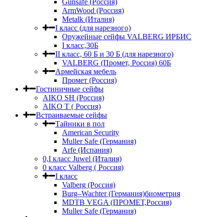
Gunsafe (Россия)
ArmWood (Россия)
Metalk (Италия)
I класс (для нарезного)
Оружейные сейфы VALBERG ИРБИС
I класс,30Б
II класс, 60 Б и 30 Б (для нарезного)
VALBERG (Промет, Россия) 60Б
Армейская мебель
Промет (Россия)
Гостиничные сейфы
AIKO SH (Россия)
AIKO Т ( Россия)
Встраиваемые сейфы
Тайники в пол
American Security
Muller Safe (Германия)
Arfe (Испания)
0,I класс Juwel (Италия)
0 класс Valberg ( Россия)
I класс
Valberg (Россия)
Burg–Wachter (Германия)биометрия
MDTB VEGA (ПРОМЕТ,Россия)
Muller Safe (Германия)