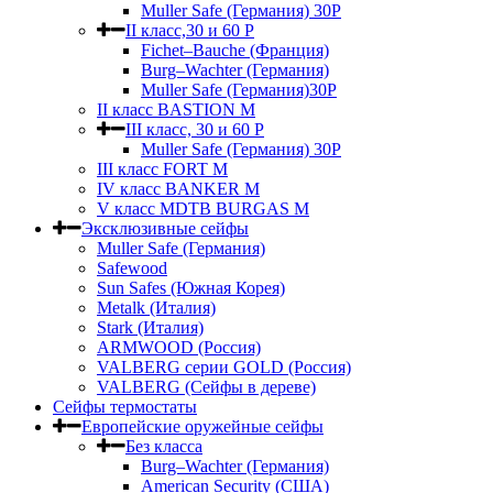
Muller Safe (Германия) 30Р
II класс,30 и 60 P
Fichet–Bauche (Франция)
Burg–Wachter (Германия)
Muller Safe (Германия)30P
II класс BASTION M
III класс, 30 и 60 P
Muller Safe (Германия) 30Р
III класс FORT M
IV класс BANKER M
V класс МDTB BURGAS M
Эксклюзивные сейфы
Muller Safe (Германия)
Safewood
Sun Safes (Южная Корея)
Metalk (Италия)
Stark (Италия)
ARMWOOD (Россия)
VALBERG серии GOLD (Россия)
VALBERG (Сейфы в дереве)
Сейфы термостаты
Европейские оружейные сейфы
Без класса
Burg–Wachter (Германия)
American Security (США)