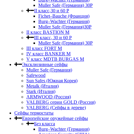
Muller Safe (Германия) 30Р
II класс,30 и 60 P
Fichet–Bauche (Франция)
Burg–Wachter (Германия)
Muller Safe (Германия)30P
II класс BASTION M
III класс, 30 и 60 P
Muller Safe (Германия) 30Р
III класс FORT M
IV класс BANKER M
V класс МDTB BURGAS M
Эксклюзивные сейфы
Muller Safe (Германия)
Safewood
Sun Safes (Южная Корея)
Metalk (Италия)
Stark (Италия)
ARMWOOD (Россия)
VALBERG серии GOLD (Россия)
VALBERG (Сейфы в дереве)
Сейфы термостаты
Европейские оружейные сейфы
Без класса
Burg–Wachter (Германия)