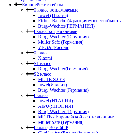
Европейские сейфы
0 класс встрамваемые
Juwel (Италия)
Fichet–Bauche (Франция)+огнестойкость
Burg–Wachter(ГЕРМАНИЯ)
I класс встраиваемые
Burg–Wachter (Германия)
Muller Safe (Германия)
VEGA (Россия)
0 класс
Xiaomi
S1 класс
Burg–Wachter(Германия)
S2 класс
MDTB S2 ES
Juwel(Италия)
Burg–Wachter (Германия)
I класс
Juwel (ИТАЛИЯ)
AIPU(ЯПОНИЯ)
Burg–Wachter (Германия)
MDTB / Европейской сертификации/
Muller Safe (Германия)
I класс, 30 и 60 P
Chubbsafes (Великобритания)