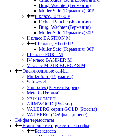
Burg–Wachter (Германия)
Muller Safe (Германия) 30Р
II класс,30 и 60 P
Fichet–Bauche (Франция)
Burg–Wachter (Германия)
Muller Safe (Германия)30P
II класс BASTION M
III класс, 30 и 60 P
Muller Safe (Германия) 30Р
III класс FORT M
IV класс BANKER M
V класс МDTB BURGAS M
Эксклюзивные сейфы
Muller Safe (Германия)
Safewood
Sun Safes (Южная Корея)
Metalk (Италия)
Stark (Италия)
ARMWOOD (Россия)
VALBERG серии GOLD (Россия)
VALBERG (Сейфы в дереве)
Сейфы термостаты
Европейские оружейные сейфы
Без класса