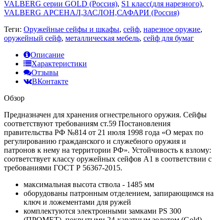
VALBERG серии GOLD (Россия)
,
S1 класс(для нарезного)
,
VALBERG АРСЕНАЛ,ЗАСЛОН,САФАРИ (Россия)
Теги:
Оружейные сейфы и шкафы
,
сейф
,
нарезное оружие
,
оружейный сейф
,
металлическая мебель
,
сейф для бумаг
Описание
Характеристики
Отзывы
ВКонтакте
Обзор
Предназначен для хранения огнестрельного оружия. Сейфы
соответствуют требованиям ст.59 Постановления
правительства РФ №814 от 21 июля 1998 года «О мерах по
регулированию гражданского и служебного оружия и
патронов к нему на территории РФ». Устойчивость к взлому:
соответствует классу оружейных сейфов А1 в соответствии с
требованиями ГОСТ Р 56367-2015.
максимальная высота ствола - 1485 мм
оборудованы патронным отделением, запирающимся на
ключ и ложементами для ружей
комплектуются электронными замками PS 300
(ПРОМЕТ), покрытыми 24-каратным золотом (Gold)