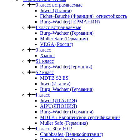
0 класс встрамваемые
Juwel (Италия)
Fichet–Bauche (Франция)+огнестойкость
Burg–Wachter(ГЕРМАНИЯ)
I класс встраиваемые
Burg–Wachter (Германия)
Muller Safe (Германия)
VEGA (Россия)
0 класс
Xiaomi
S1 класс
Burg–Wachter(Германия)
S2 класс
MDTB S2 ES
Juwel(Италия)
Burg–Wachter (Германия)
I класс
Juwel (ИТАЛИЯ)
AIPU(ЯПОНИЯ)
Burg–Wachter (Германия)
MDTB / Европейской сертификации/
Muller Safe (Германия)
I класс, 30 и 60 P
Chubbsafes (Великобритания)
Burg–Wachter (Германия)