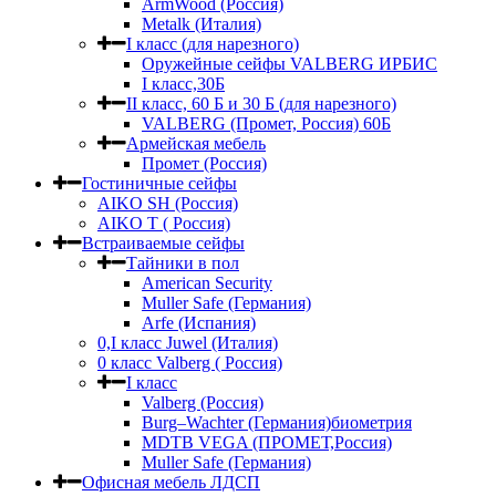
ArmWood (Россия)
Metalk (Италия)
I класс (для нарезного)
Оружейные сейфы VALBERG ИРБИС
I класс,30Б
II класс, 60 Б и 30 Б (для нарезного)
VALBERG (Промет, Россия) 60Б
Армейская мебель
Промет (Россия)
Гостиничные сейфы
AIKO SH (Россия)
AIKO Т ( Россия)
Встраиваемые сейфы
Тайники в пол
American Security
Muller Safe (Германия)
Arfe (Испания)
0,I класс Juwel (Италия)
0 класс Valberg ( Россия)
I класс
Valberg (Россия)
Burg–Wachter (Германия)биометрия
MDTB VEGA (ПРОМЕТ,Россия)
Muller Safe (Германия)
Офисная мебель ЛДСП