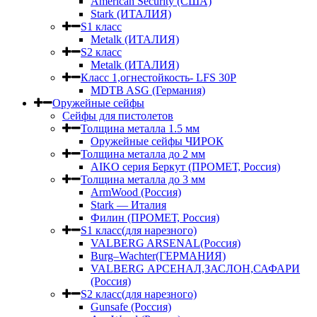
American Security (США)
Stark (ИТАЛИЯ)
S1 класс
Metalk (ИТАЛИЯ)
S2 класс
Metalk (ИТАЛИЯ)
Класс 1,огнестойкость- LFS 30P
MDTB ASG (Германия)
Оружейные сейфы
Сейфы для пистолетов
Толщина металла 1.5 мм
Оружейные сейфы ЧИРОК
Толщина металла до 2 мм
AIKO серия Беркут (ПРОМЕТ, Россия)
Толщина металла до 3 мм
ArmWood (Россия)
Stark — Италия
Филин (ПРОМЕТ, Россия)
S1 класс(для нарезного)
VALBERG ARSENAL(Россия)
Burg–Wachter(ГЕРМАНИЯ)
VALBERG АРСЕНАЛ,ЗАСЛОН,САФАРИ
(Россия)
S2 класс(для нарезного)
Gunsafe (Россия)