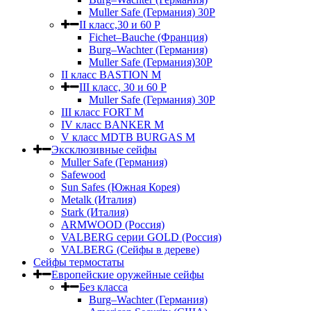
Muller Safe (Германия) 30Р
II класс,30 и 60 P
Fichet–Bauche (Франция)
Burg–Wachter (Германия)
Muller Safe (Германия)30P
II класс BASTION M
III класс, 30 и 60 P
Muller Safe (Германия) 30Р
III класс FORT M
IV класс BANKER M
V класс МDTB BURGAS M
Эксклюзивные сейфы
Muller Safe (Германия)
Safewood
Sun Safes (Южная Корея)
Metalk (Италия)
Stark (Италия)
ARMWOOD (Россия)
VALBERG серии GOLD (Россия)
VALBERG (Сейфы в дереве)
Сейфы термостаты
Европейские оружейные сейфы
Без класса
Burg–Wachter (Германия)