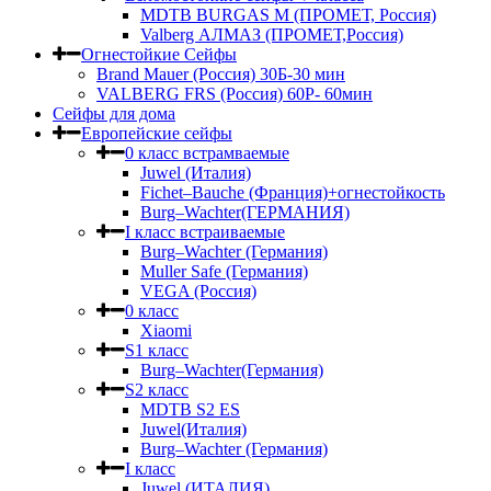
MDTB BURGAS M (ПРОМЕТ, Россия)
Valberg АЛМАЗ (ПРОМЕТ,Россия)
Огнестойкие Сейфы
Brand Mauer (Россия) 30Б-30 мин
VALBERG FRS (Россия) 60Р- 60мин
Сейфы для дома
Европейские сейфы
0 класс встрамваемые
Juwel (Италия)
Fichet–Bauche (Франция)+огнестойкость
Burg–Wachter(ГЕРМАНИЯ)
I класс встраиваемые
Burg–Wachter (Германия)
Muller Safe (Германия)
VEGA (Россия)
0 класс
Xiaomi
S1 класс
Burg–Wachter(Германия)
S2 класс
MDTB S2 ES
Juwel(Италия)
Burg–Wachter (Германия)
I класс
Juwel (ИТАЛИЯ)