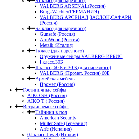
S1 класс(для нарезного)
VALBERG ARSENAL(Россия)
Burg–Wachter(ГЕРМАНИЯ)
VALBERG АРСЕНАЛ,ЗАСЛОН,САФАРИ
(Россия)
S2 класс(для нарезного)
Gunsafe (Россия)
ArmWood (Россия)
Metalk (Италия)
I класс (для нарезного)
Оружейные сейфы VALBERG ИРБИС
I класс,30Б
II класс, 60 Б и 30 Б (для нарезного)
VALBERG (Промет, Россия) 60Б
Армейская мебель
Промет (Россия)
Гостиничные сейфы
AIKO SH (Россия)
AIKO Т ( Россия)
Встраиваемые сейфы
Тайники в пол
American Security
Muller Safe (Германия)
Arfe (Испания)
0,I класс Juwel (Италия)