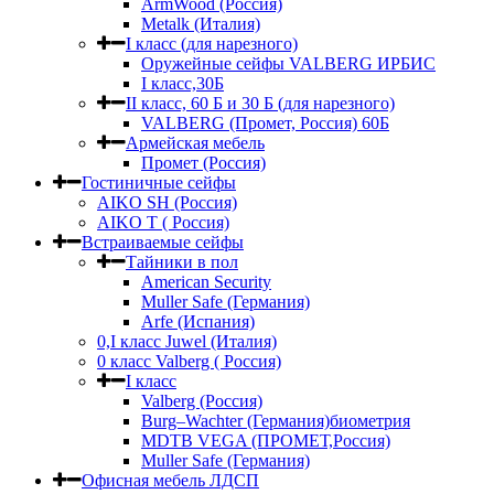
ArmWood (Россия)
Metalk (Италия)
I класс (для нарезного)
Оружейные сейфы VALBERG ИРБИС
I класс,30Б
II класс, 60 Б и 30 Б (для нарезного)
VALBERG (Промет, Россия) 60Б
Армейская мебель
Промет (Россия)
Гостиничные сейфы
AIKO SH (Россия)
AIKO Т ( Россия)
Встраиваемые сейфы
Тайники в пол
American Security
Muller Safe (Германия)
Arfe (Испания)
0,I класс Juwel (Италия)
0 класс Valberg ( Россия)
I класс
Valberg (Россия)
Burg–Wachter (Германия)биометрия
MDTB VEGA (ПРОМЕТ,Россия)
Muller Safe (Германия)
Офисная мебель ЛДСП