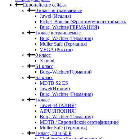
Европейские сейфы
0 класс встрамваемые
Juwel (Италия)
Fichet–Bauche (Франция)+огнестойкость
Burg–Wachter(ГЕРМАНИЯ)
I класс встраиваемые
Burg–Wachter (Германия)
Muller Safe (Германия)
VEGA (Россия)
0 класс
Xiaomi
S1 класс
Burg–Wachter(Германия)
S2 класс
MDTB S2 ES
Juwel(Италия)
Burg–Wachter (Германия)
I класс
Juwel (ИТАЛИЯ)
AIPU(ЯПОНИЯ)
Burg–Wachter (Германия)
MDTB / Европейской сертификации/
Muller Safe (Германия)
I класс, 30 и 60 P
Chubbsafes (Великобритания)