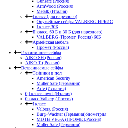
Gunsafe (Россия)
ArmWood (Россия)
Metalk (Италия)
I класс (для нарезного)
Оружейные сейфы VALBERG ИРБИС
I класс,30Б
II класс, 60 Б и 30 Б (для нарезного)
VALBERG (Промет, Россия) 60Б
Армейская мебель
Промет (Россия)
Гостиничные сейфы
AIKO SH (Россия)
AIKO Т ( Россия)
Встраиваемые сейфы
Тайники в пол
American Security
Muller Safe (Германия)
Arfe (Испания)
0,I класс Juwel (Италия)
0 класс Valberg ( Россия)
I класс
Valberg (Россия)
Burg–Wachter (Германия)биометрия
MDTB VEGA (ПРОМЕТ,Россия)
Muller Safe (Германия)