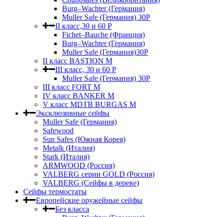
Burg–Wachter (Германия)
Muller Safe (Германия) 30Р
II класс,30 и 60 P
Fichet–Bauche (Франция)
Burg–Wachter (Германия)
Muller Safe (Германия)30P
II класс BASTION M
III класс, 30 и 60 P
Muller Safe (Германия) 30Р
III класс FORT M
IV класс BANKER M
V класс МDTB BURGAS M
Эксклюзивные сейфы
Muller Safe (Германия)
Safewood
Sun Safes (Южная Корея)
Metalk (Италия)
Stark (Италия)
ARMWOOD (Россия)
VALBERG серии GOLD (Россия)
VALBERG (Сейфы в дереве)
Сейфы термостаты
Европейские оружейные сейфы
Без класса