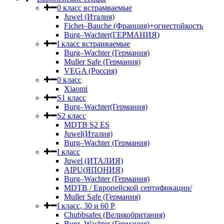
0 класс встрамваемые
Juwel (Италия)
Fichet–Bauche (Франция)+огнестойкость
Burg–Wachter(ГЕРМАНИЯ)
I класс встраиваемые
Burg–Wachter (Германия)
Muller Safe (Германия)
VEGA (Россия)
0 класс
Xiaomi
S1 класс
Burg–Wachter(Германия)
S2 класс
MDTB S2 ES
Juwel(Италия)
Burg–Wachter (Германия)
I класс
Juwel (ИТАЛИЯ)
AIPU(ЯПОНИЯ)
Burg–Wachter (Германия)
MDTB / Европейской сертификации/
Muller Safe (Германия)
I класс, 30 и 60 P
Chubbsafes (Великобритания)
Burg–Wachter (Германия)