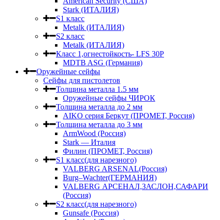
American Security (США)
Stark (ИТАЛИЯ)
S1 класс
Metalk (ИТАЛИЯ)
S2 класс
Metalk (ИТАЛИЯ)
Класс 1,огнестойкость- LFS 30P
MDTB ASG (Германия)
Оружейные сейфы
Сейфы для пистолетов
Толщина металла 1.5 мм
Оружейные сейфы ЧИРОК
Толщина металла до 2 мм
AIKO серия Беркут (ПРОМЕТ, Россия)
Толщина металла до 3 мм
ArmWood (Россия)
Stark — Италия
Филин (ПРОМЕТ, Россия)
S1 класс(для нарезного)
VALBERG ARSENAL(Россия)
Burg–Wachter(ГЕРМАНИЯ)
VALBERG АРСЕНАЛ,ЗАСЛОН,САФАРИ
(Россия)
S2 класс(для нарезного)
Gunsafe (Россия)