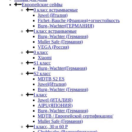
Европейские сейфы
0 класс встрамваемые
Juwel (Италия)
Fichet–Bauche (Франция)+огнестойкость
Burg–Wachter(ГЕРМАНИЯ)
I класс встраиваемые
Burg–Wachter (Германия)
Muller Safe (Германия)
VEGA (Россия)
0 класс
Xiaomi
S1 класс
Burg–Wachter(Германия)
S2 класс
MDTB S2 ES
Juwel(Италия)
Burg–Wachter (Германия)
I класс
Juwel (ИТАЛИЯ)
AIPU(ЯПОНИЯ)
Burg–Wachter (Германия)
MDTB / Европейской сертификации/
Muller Safe (Германия)
I класс, 30 и 60 P
Chubbsafes (Великобритания)