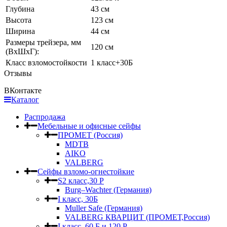
Глубина
43 см
Высота
123 см
Ширина
44 см
Размеры трейзера, мм
120 см
(ВхШхГ):
Класс взломостойкости
1 класс+30Б
Отзывы
ВКонтакте
Каталог
Распродажа
Мебельные и офисные сейфы
ПРОМЕТ (Россия)
MDTB
AIKO
VALBERG
Сейфы взломо-огнестойкие
S2 класс,30 Р
Burg–Wachter (Германия)
I класс, 30Б
Muller Safe (Германия)
VALBERG КВАРЦИТ (ПРОМЕТ,Россия)
I класс, 60 Б и 120 Р