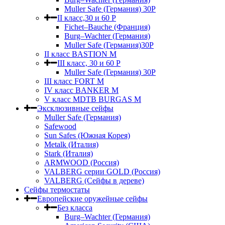
Muller Safe (Германия) 30Р
II класс,30 и 60 P
Fichet–Bauche (Франция)
Burg–Wachter (Германия)
Muller Safe (Германия)30P
II класс BASTION M
III класс, 30 и 60 P
Muller Safe (Германия) 30Р
III класс FORT M
IV класс BANKER M
V класс МDTB BURGAS M
Эксклюзивные сейфы
Muller Safe (Германия)
Safewood
Sun Safes (Южная Корея)
Metalk (Италия)
Stark (Италия)
ARMWOOD (Россия)
VALBERG серии GOLD (Россия)
VALBERG (Сейфы в дереве)
Сейфы термостаты
Европейские оружейные сейфы
Без класса
Burg–Wachter (Германия)