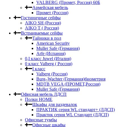
VALBERG (Промет, Россия) 60Б
Армейская мебель
Промет (Россия)
Гостиничные сейфы
AIKO SH (Россия)
AIKO Т ( Россия)
Встраиваемые сейфы
Тайники в пол
American Security
Muller Safe (Германия)
Arfe (Испания)
0,I класс Juwel (Италия)
0 класс Valberg ( Россия)
I класс
Valberg (Россия)
Burg–Wachter (Германия)биометрия
MDTB VEGA (ПРОМЕТ,Россия)
Muller Safe (Германия)
Офисная мебель ЛДСП
Полки HOME
Шкафы для раздевалок
ПРАКТИК серия WL стандарт+ (ЛДСП)
Практик серия WL Стандарт (ЛДСП)
Офисные тумбы
Офисные шкафы