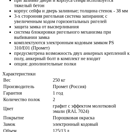
при заливке двери и корпуса сейфа используется
тяжелый бетон
корпус сейфа и дверь заливные; толщина стенок - 38 мм
3-х сторонняя ригельная система запирания; с
увеличенным ходом горизонтальных ригелей
защита замка от высверливания
система блокировки ригельного механизма при
выбивании замка
комплектуются электронным кодовым замком PS
310/E01 (Промет)
предусмотрена возможность двух анкерных креплений к
полу, анкерный болт в комплект не входит
опция: дополнительные полки
Характеристики
Вес
250 кг
Производитель
Промет (Россия)
Гарантия
1 год
Количество полок
2
графит с эффектом молотковой
Цвет
эмали (RAL 7024)
Покрытие
Порошковая окраска
Замок
электронный кодовый
Объем
125/13 л