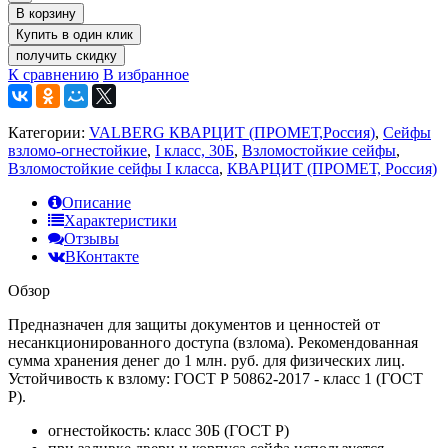
В корзину
получить скидку
К сравнению
В избранное
Категории:
VALBERG КВАРЦИТ (ПРОМЕТ,Россия)
,
Сейфы
взломо-огнестойкие
,
I класс, 30Б
,
Взломостойкие сейфы
,
Взломостойкие сейфы I класса
,
КВАРЦИТ (ПРОМЕТ, Россия)
Описание
Характеристики
Отзывы
ВКонтакте
Обзор
Предназначен для защиты документов и ценностей от
несанкционированного доступа (взлома). Рекомендованная
сумма хранения денег до 1 млн. руб. для физических лиц.
Устойчивость к взлому: ГОСТ Р 50862-2017 - класс 1 (ГОСТ
Р).
огнестойкость: класс 30Б (ГОСТ Р)