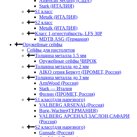
American Security (США)
Stark (ИТАЛИЯ)
S1 класс
Metalk (ИТАЛИЯ)
S2 класс
Metalk (ИТАЛИЯ)
Класс 1,огнестойкость- LFS 30P
MDTB ASG (Германия)
Оружейные сейфы
Сейфы для пистолетов
Толщина металла 1.5 мм
Оружейные сейфы ЧИРОК
Толщина металла до 2 мм
AIKO серия Беркут (ПРОМЕТ, Россия)
Толщина металла до 3 мм
ArmWood (Россия)
Stark — Италия
Филин (ПРОМЕТ, Россия)
S1 класс(для нарезного)
VALBERG ARSENAL(Россия)
Burg–Wachter(ГЕРМАНИЯ)
VALBERG АРСЕНАЛ,ЗАСЛОН,САФАРИ
(Россия)
S2 класс(для нарезного)
Gunsafe (Россия)