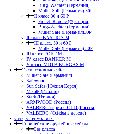
Burg–Wachter (Германия)
Muller Safe (Германия) 30Р
II класс,30 и 60 P
Fichet–Bauche (Франция)
Burg–Wachter (Германия)
Muller Safe (Германия)30P
II класс BASTION M
III класс, 30 и 60 P
Muller Safe (Германия) 30Р
III класс FORT M
IV класс BANKER M
V класс МDTB BURGAS M
Эксклюзивные сейфы
Muller Safe (Германия)
Safewood
Sun Safes (Южная Корея)
Metalk (Италия)
Stark (Италия)
ARMWOOD (Россия)
VALBERG серии GOLD (Россия)
VALBERG (Сейфы в дереве)
Сейфы термостаты
Европейские оружейные сейфы
Без класса