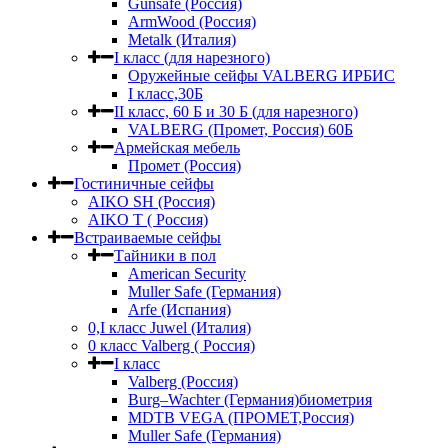
Gunsafe (Россия)
ArmWood (Россия)
Metalk (Италия)
I класс (для нарезного)
Оружейные сейфы VALBERG ИРБИС
I класс,30Б
II класс, 60 Б и 30 Б (для нарезного)
VALBERG (Промет, Россия) 60Б
Армейская мебель
Промет (Россия)
Гостиничные сейфы
AIKO SH (Россия)
AIKO Т ( Россия)
Встраиваемые сейфы
Тайники в пол
American Security
Muller Safe (Германия)
Arfe (Испания)
0,I класс Juwel (Италия)
0 класс Valberg ( Россия)
I класс
Valberg (Россия)
Burg–Wachter (Германия)биометрия
MDTB VEGA (ПРОМЕТ,Россия)
Muller Safe (Германия)