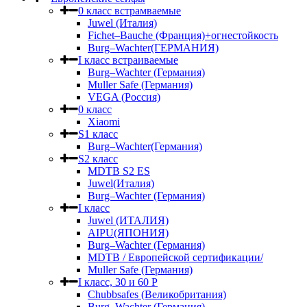
0 класс встрамваемые
Juwel (Италия)
Fichet–Bauche (Франция)+огнестойкость
Burg–Wachter(ГЕРМАНИЯ)
I класс встраиваемые
Burg–Wachter (Германия)
Muller Safe (Германия)
VEGA (Россия)
0 класс
Xiaomi
S1 класс
Burg–Wachter(Германия)
S2 класс
MDTB S2 ES
Juwel(Италия)
Burg–Wachter (Германия)
I класс
Juwel (ИТАЛИЯ)
AIPU(ЯПОНИЯ)
Burg–Wachter (Германия)
MDTB / Европейской сертификации/
Muller Safe (Германия)
I класс, 30 и 60 P
Chubbsafes (Великобритания)
Burg–Wachter (Германия)