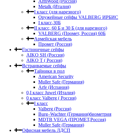
ArmWood (Россия)
Metalk (Италия)
I класс (для нарезного)
Оружейные сейфы VALBERG ИРБИС
I класс,30Б
II класс, 60 Б и 30 Б (для нарезного)
VALBERG (Промет, Россия) 60Б
Армейская мебель
Промет (Россия)
Гостиничные сейфы
AIKO SH (Россия)
AIKO Т ( Россия)
Встраиваемые сейфы
Тайники в пол
American Security
Muller Safe (Германия)
Arfe (Испания)
0,I класс Juwel (Италия)
0 класс Valberg ( Россия)
I класс
Valberg (Россия)
Burg–Wachter (Германия)биометрия
MDTB VEGA (ПРОМЕТ,Россия)
Muller Safe (Германия)
Офисная мебель ЛДСП