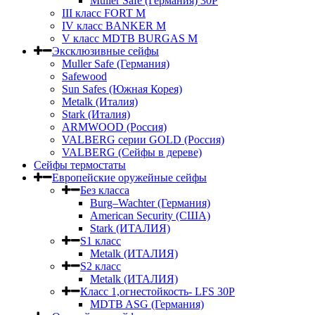
Muller Safe (Германия) 30Р
III класс FORT M
IV класс BANKER M
V класс МDTB BURGAS M
Эксклюзивные сейфы
Muller Safe (Германия)
Safewood
Sun Safes (Южная Корея)
Metalk (Италия)
Stark (Италия)
ARMWOOD (Россия)
VALBERG серии GOLD (Россия)
VALBERG (Сейфы в дереве)
Сейфы термостаты
Европейские оружейные сейфы
Без класса
Burg–Wachter (Германия)
American Security (США)
Stark (ИТАЛИЯ)
S1 класс
Metalk (ИТАЛИЯ)
S2 класс
Metalk (ИТАЛИЯ)
Класс 1,огнестойкость- LFS 30P
MDTB ASG (Германия)