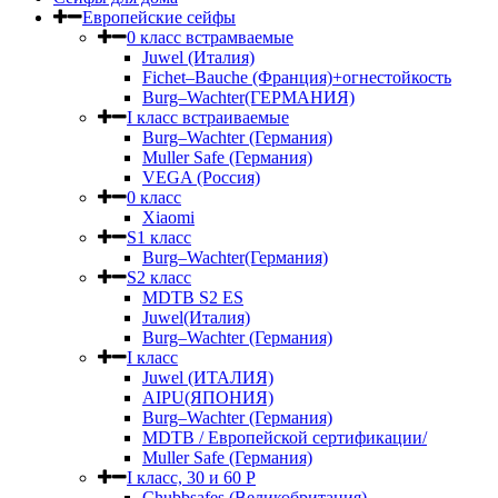
Европейские сейфы
0 класс встрамваемые
Juwel (Италия)
Fichet–Bauche (Франция)+огнестойкость
Burg–Wachter(ГЕРМАНИЯ)
I класс встраиваемые
Burg–Wachter (Германия)
Muller Safe (Германия)
VEGA (Россия)
0 класс
Xiaomi
S1 класс
Burg–Wachter(Германия)
S2 класс
MDTB S2 ES
Juwel(Италия)
Burg–Wachter (Германия)
I класс
Juwel (ИТАЛИЯ)
AIPU(ЯПОНИЯ)
Burg–Wachter (Германия)
MDTB / Европейской сертификации/
Muller Safe (Германия)
I класс, 30 и 60 P
Chubbsafes (Великобритания)