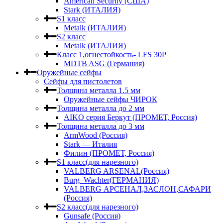
American Security (США)
Stark (ИТАЛИЯ)
S1 класс
Metalk (ИТАЛИЯ)
S2 класс
Metalk (ИТАЛИЯ)
Класс 1,огнестойкость- LFS 30P
MDTB ASG (Германия)
Оружейные сейфы
Сейфы для пистолетов
Толщина металла 1.5 мм
Оружейные сейфы ЧИРОК
Толщина металла до 2 мм
AIKO серия Беркут (ПРОМЕТ, Россия)
Толщина металла до 3 мм
ArmWood (Россия)
Stark — Италия
Филин (ПРОМЕТ, Россия)
S1 класс(для нарезного)
VALBERG ARSENAL(Россия)
Burg–Wachter(ГЕРМАНИЯ)
VALBERG АРСЕНАЛ,ЗАСЛОН,САФАРИ
(Россия)
S2 класс(для нарезного)
Gunsafe (Россия)