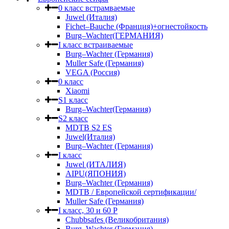
0 класс встрамваемые
Juwel (Италия)
Fichet–Bauche (Франция)+огнестойкость
Burg–Wachter(ГЕРМАНИЯ)
I класс встраиваемые
Burg–Wachter (Германия)
Muller Safe (Германия)
VEGA (Россия)
0 класс
Xiaomi
S1 класс
Burg–Wachter(Германия)
S2 класс
MDTB S2 ES
Juwel(Италия)
Burg–Wachter (Германия)
I класс
Juwel (ИТАЛИЯ)
AIPU(ЯПОНИЯ)
Burg–Wachter (Германия)
MDTB / Европейской сертификации/
Muller Safe (Германия)
I класс, 30 и 60 P
Chubbsafes (Великобритания)
Burg–Wachter (Германия)