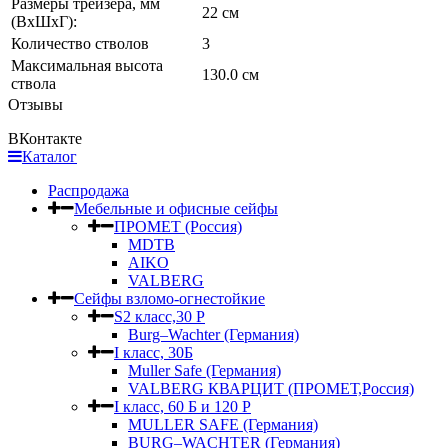
Размеры трейзера, мм
22 см
(ВхШхГ):
Количество стволов
3
Максимальная высота
130.0 см
ствола
Отзывы
ВКонтакте
Каталог
Распродажа
Мебельные и офисные сейфы
ПРОМЕТ (Россия)
MDTB
AIKO
VALBERG
Сейфы взломо-огнестойкие
S2 класс,30 Р
Burg–Wachter (Германия)
I класс, 30Б
Muller Safe (Германия)
VALBERG КВАРЦИТ (ПРОМЕТ,Россия)
I класс, 60 Б и 120 Р
MULLER SAFE (Германия)
BURG–WACHTER (Германия)