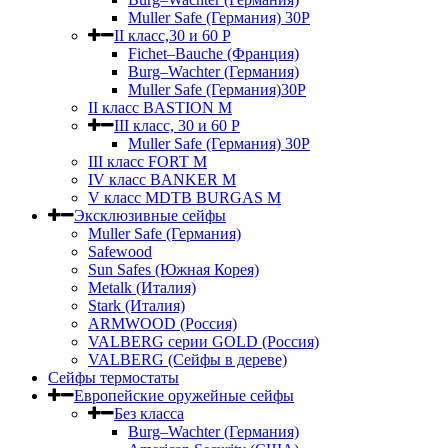
Muller Safe (Германия) 30Р
II класс,30 и 60 P
Fichet–Bauche (Франция)
Burg–Wachter (Германия)
Muller Safe (Германия)30P
II класс BASTION M
III класс, 30 и 60 P
Muller Safe (Германия) 30Р
III класс FORT M
IV класс BANKER M
V класс МDTB BURGAS M
Эксклюзивные сейфы
Muller Safe (Германия)
Safewood
Sun Safes (Южная Корея)
Metalk (Италия)
Stark (Италия)
ARMWOOD (Россия)
VALBERG серии GOLD (Россия)
VALBERG (Сейфы в дереве)
Сейфы термостаты
Европейские оружейные сейфы
Без класса
Burg–Wachter (Германия)