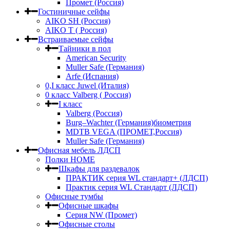
Промет (Россия)
Гостиничные сейфы
AIKO SH (Россия)
AIKO Т ( Россия)
Встраиваемые сейфы
Тайники в пол
American Security
Muller Safe (Германия)
Arfe (Испания)
0,I класс Juwel (Италия)
0 класс Valberg ( Россия)
I класс
Valberg (Россия)
Burg–Wachter (Германия)биометрия
MDTB VEGA (ПРОМЕТ,Россия)
Muller Safe (Германия)
Офисная мебель ЛДСП
Полки HOME
Шкафы для раздевалок
ПРАКТИК серия WL стандарт+ (ЛДСП)
Практик серия WL Стандарт (ЛДСП)
Офисные тумбы
Офисные шкафы
Серия NW (Промет)
Офисные столы