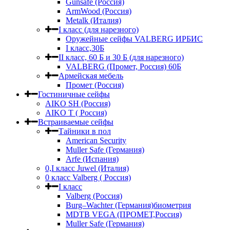
Gunsafe (Россия)
ArmWood (Россия)
Metalk (Италия)
I класс (для нарезного)
Оружейные сейфы VALBERG ИРБИС
I класс,30Б
II класс, 60 Б и 30 Б (для нарезного)
VALBERG (Промет, Россия) 60Б
Армейская мебель
Промет (Россия)
Гостиничные сейфы
AIKO SH (Россия)
AIKO Т ( Россия)
Встраиваемые сейфы
Тайники в пол
American Security
Muller Safe (Германия)
Arfe (Испания)
0,I класс Juwel (Италия)
0 класс Valberg ( Россия)
I класс
Valberg (Россия)
Burg–Wachter (Германия)биометрия
MDTB VEGA (ПРОМЕТ,Россия)
Muller Safe (Германия)