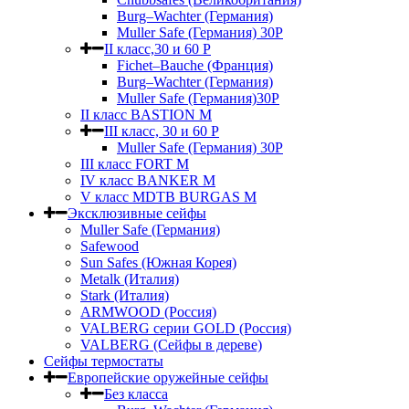
Burg–Wachter (Германия)
Muller Safe (Германия) 30Р
II класс,30 и 60 P
Fichet–Bauche (Франция)
Burg–Wachter (Германия)
Muller Safe (Германия)30P
II класс BASTION M
III класс, 30 и 60 P
Muller Safe (Германия) 30Р
III класс FORT M
IV класс BANKER M
V класс МDTB BURGAS M
Эксклюзивные сейфы
Muller Safe (Германия)
Safewood
Sun Safes (Южная Корея)
Metalk (Италия)
Stark (Италия)
ARMWOOD (Россия)
VALBERG серии GOLD (Россия)
VALBERG (Сейфы в дереве)
Сейфы термостаты
Европейские оружейные сейфы
Без класса