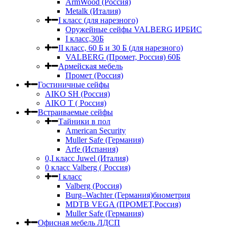
ArmWood (Россия)
Metalk (Италия)
I класс (для нарезного)
Оружейные сейфы VALBERG ИРБИС
I класс,30Б
II класс, 60 Б и 30 Б (для нарезного)
VALBERG (Промет, Россия) 60Б
Армейская мебель
Промет (Россия)
Гостиничные сейфы
AIKO SH (Россия)
AIKO Т ( Россия)
Встраиваемые сейфы
Тайники в пол
American Security
Muller Safe (Германия)
Arfe (Испания)
0,I класс Juwel (Италия)
0 класс Valberg ( Россия)
I класс
Valberg (Россия)
Burg–Wachter (Германия)биометрия
MDTB VEGA (ПРОМЕТ,Россия)
Muller Safe (Германия)
Офисная мебель ЛДСП