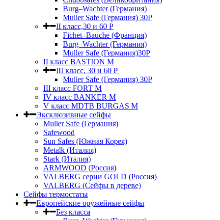
Burg–Wachter (Германия)
Muller Safe (Германия) 30Р
II класс,30 и 60 P
Fichet–Bauche (Франция)
Burg–Wachter (Германия)
Muller Safe (Германия)30P
II класс BASTION M
III класс, 30 и 60 P
Muller Safe (Германия) 30Р
III класс FORT M
IV класс BANKER M
V класс МDTB BURGAS M
Эксклюзивные сейфы
Muller Safe (Германия)
Safewood
Sun Safes (Южная Корея)
Metalk (Италия)
Stark (Италия)
ARMWOOD (Россия)
VALBERG серии GOLD (Россия)
VALBERG (Сейфы в дереве)
Сейфы термостаты
Европейские оружейные сейфы
Без класса