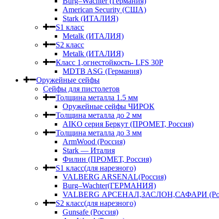
Burg–Wachter (Германия)
American Security (США)
Stark (ИТАЛИЯ)
S1 класс
Metalk (ИТАЛИЯ)
S2 класс
Metalk (ИТАЛИЯ)
Класс 1,огнестойкость- LFS 30P
MDTB ASG (Германия)
Оружейные сейфы
Сейфы для пистолетов
Толщина металла 1.5 мм
Оружейные сейфы ЧИРОК
Толщина металла до 2 мм
AIKO серия Беркут (ПРОМЕТ, Россия)
Толщина металла до 3 мм
ArmWood (Россия)
Stark — Италия
Филин (ПРОМЕТ, Россия)
S1 класс(для нарезного)
VALBERG ARSENAL(Россия)
Burg–Wachter(ГЕРМАНИЯ)
VALBERG АРСЕНАЛ,ЗАСЛОН,САФАРИ (Рос
S2 класс(для нарезного)
Gunsafe (Россия)