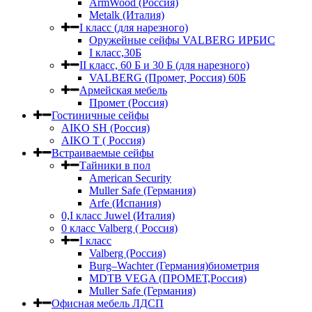
ArmWood (Россия)
Metalk (Италия)
I класс (для нарезного)
Оружейные сейфы VALBERG ИРБИС
I класс,30Б
II класс, 60 Б и 30 Б (для нарезного)
VALBERG (Промет, Россия) 60Б
Армейская мебель
Промет (Россия)
Гостиничные сейфы
AIKO SH (Россия)
AIKO Т ( Россия)
Встраиваемые сейфы
Тайники в пол
American Security
Muller Safe (Германия)
Arfe (Испания)
0,I класс Juwel (Италия)
0 класс Valberg ( Россия)
I класс
Valberg (Россия)
Burg–Wachter (Германия)биометрия
MDTB VEGA (ПРОМЕТ,Россия)
Muller Safe (Германия)
Офисная мебель ЛДСП