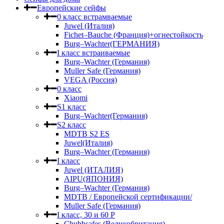
Европейские сейфы
0 класс встрамваемые
Juwel (Италия)
Fichet–Bauche (Франция)+огнестойкость
Burg–Wachter(ГЕРМАНИЯ)
I класс встраиваемые
Burg–Wachter (Германия)
Muller Safe (Германия)
VEGA (Россия)
0 класс
Xiaomi
S1 класс
Burg–Wachter(Германия)
S2 класс
MDTB S2 ES
Juwel(Италия)
Burg–Wachter (Германия)
I класс
Juwel (ИТАЛИЯ)
AIPU(ЯПОНИЯ)
Burg–Wachter (Германия)
MDTB / Европейской сертификации/
Muller Safe (Германия)
I класс, 30 и 60 P
Chubbsafes (Великобритания)