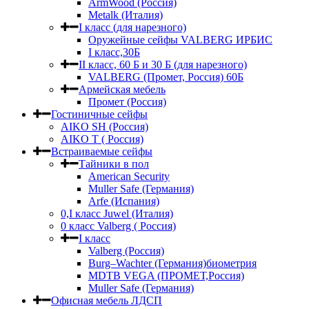
ArmWood (Россия)
Metalk (Италия)
I класс (для нарезного)
Оружейные сейфы VALBERG ИРБИС
I класс,30Б
II класс, 60 Б и 30 Б (для нарезного)
VALBERG (Промет, Россия) 60Б
Армейская мебель
Промет (Россия)
Гостиничные сейфы
AIKO SH (Россия)
AIKO Т ( Россия)
Встраиваемые сейфы
Тайники в пол
American Security
Muller Safe (Германия)
Arfe (Испания)
0,I класс Juwel (Италия)
0 класс Valberg ( Россия)
I класс
Valberg (Россия)
Burg–Wachter (Германия)биометрия
MDTB VEGA (ПРОМЕТ,Россия)
Muller Safe (Германия)
Офисная мебель ЛДСП