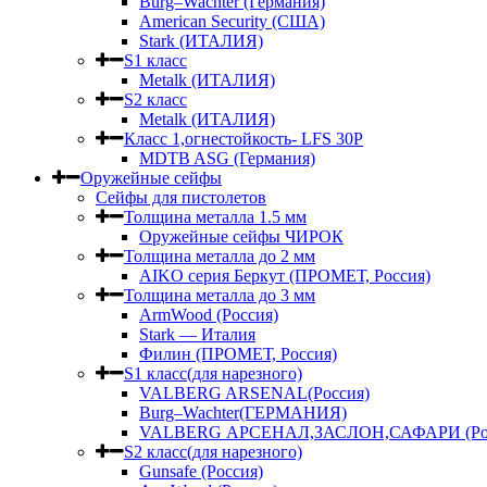
Burg–Wachter (Германия)
American Security (США)
Stark (ИТАЛИЯ)
S1 класс
Metalk (ИТАЛИЯ)
S2 класс
Metalk (ИТАЛИЯ)
Класс 1,огнестойкость- LFS 30P
MDTB ASG (Германия)
Оружейные сейфы
Сейфы для пистолетов
Толщина металла 1.5 мм
Оружейные сейфы ЧИРОК
Толщина металла до 2 мм
AIKO серия Беркут (ПРОМЕТ, Россия)
Толщина металла до 3 мм
ArmWood (Россия)
Stark — Италия
Филин (ПРОМЕТ, Россия)
S1 класс(для нарезного)
VALBERG ARSENAL(Россия)
Burg–Wachter(ГЕРМАНИЯ)
VALBERG АРСЕНАЛ,ЗАСЛОН,САФАРИ (Рос
S2 класс(для нарезного)
Gunsafe (Россия)