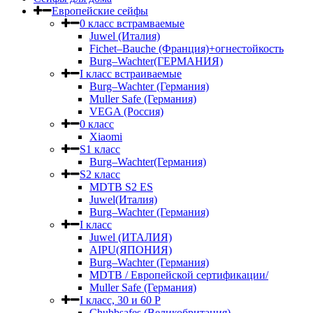
Европейские сейфы
0 класс встрамваемые
Juwel (Италия)
Fichet–Bauche (Франция)+огнестойкость
Burg–Wachter(ГЕРМАНИЯ)
I класс встраиваемые
Burg–Wachter (Германия)
Muller Safe (Германия)
VEGA (Россия)
0 класс
Xiaomi
S1 класс
Burg–Wachter(Германия)
S2 класс
MDTB S2 ES
Juwel(Италия)
Burg–Wachter (Германия)
I класс
Juwel (ИТАЛИЯ)
AIPU(ЯПОНИЯ)
Burg–Wachter (Германия)
MDTB / Европейской сертификации/
Muller Safe (Германия)
I класс, 30 и 60 P
Chubbsafes (Великобритания)