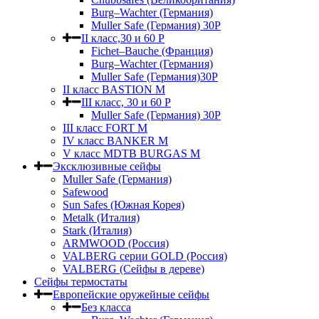
Burg–Wachter (Германия)
Muller Safe (Германия) 30Р
II класс,30 и 60 P
Fichet–Bauche (Франция)
Burg–Wachter (Германия)
Muller Safe (Германия)30P
II класс BASTION M
III класс, 30 и 60 P
Muller Safe (Германия) 30Р
III класс FORT M
IV класс BANKER M
V класс МDTB BURGAS M
Эксклюзивные сейфы
Muller Safe (Германия)
Safewood
Sun Safes (Южная Корея)
Metalk (Италия)
Stark (Италия)
ARMWOOD (Россия)
VALBERG серии GOLD (Россия)
VALBERG (Сейфы в дереве)
Сейфы термостаты
Европейские оружейные сейфы
Без класса