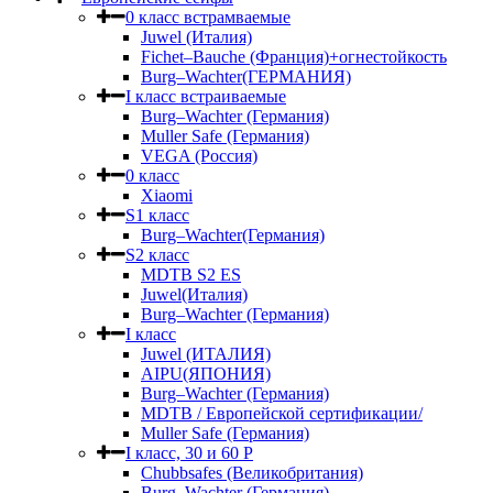
0 класс встрамваемые
Juwel (Италия)
Fichet–Bauche (Франция)+огнестойкость
Burg–Wachter(ГЕРМАНИЯ)
I класс встраиваемые
Burg–Wachter (Германия)
Muller Safe (Германия)
VEGA (Россия)
0 класс
Xiaomi
S1 класс
Burg–Wachter(Германия)
S2 класс
MDTB S2 ES
Juwel(Италия)
Burg–Wachter (Германия)
I класс
Juwel (ИТАЛИЯ)
AIPU(ЯПОНИЯ)
Burg–Wachter (Германия)
MDTB / Европейской сертификации/
Muller Safe (Германия)
I класс, 30 и 60 P
Chubbsafes (Великобритания)
Burg–Wachter (Германия)