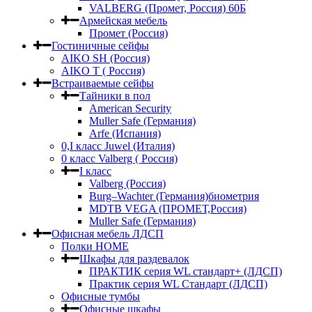
VALBERG (Промет, Россия) 60Б
Армейская мебель
Промет (Россия)
Гостиничные сейфы
AIKO SH (Россия)
AIKO Т ( Россия)
Встраиваемые сейфы
Тайники в пол
American Security
Muller Safe (Германия)
Arfe (Испания)
0,I класс Juwel (Италия)
0 класс Valberg ( Россия)
I класс
Valberg (Россия)
Burg–Wachter (Германия)биометрия
MDTB VEGA (ПРОМЕТ,Россия)
Muller Safe (Германия)
Офисная мебель ЛДСП
Полки HOME
Шкафы для раздевалок
ПРАКТИК серия WL стандарт+ (ЛДСП)
Практик серия WL Стандарт (ЛДСП)
Офисные тумбы
Офисные шкафы