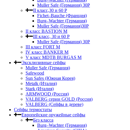
Muller Safe (Германия) 30Р
II класс,30 и 60 P
Fichet–Bauche (Франция)
Burg–Wachter (Германия)
Muller Safe (Германия)30P
II класс BASTION M
III класс, 30 и 60 P
Muller Safe (Германия) 30Р
III класс FORT M
IV класс BANKER M
V класс МDTB BURGAS M
Эксклюзивные сейфы
Muller Safe (Германия)
Safewood
Sun Safes (Южная Корея)
Metalk (Италия)
Stark (Италия)
ARMWOOD (Россия)
VALBERG серии GOLD (Россия)
VALBERG (Сейфы в дереве)
Сейфы термостаты
Европейские оружейные сейфы
Без класса
Burg–Wachter (Германия)