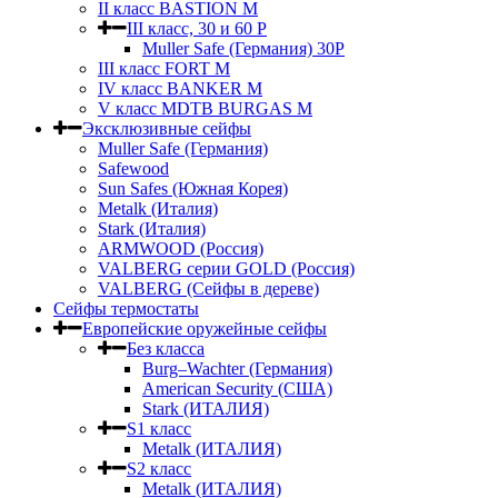
II класс BASTION M
III класс, 30 и 60 P
Muller Safe (Германия) 30Р
III класс FORT M
IV класс BANKER M
V класс МDTB BURGAS M
Эксклюзивные сейфы
Muller Safe (Германия)
Safewood
Sun Safes (Южная Корея)
Metalk (Италия)
Stark (Италия)
ARMWOOD (Россия)
VALBERG серии GOLD (Россия)
VALBERG (Сейфы в дереве)
Сейфы термостаты
Европейские оружейные сейфы
Без класса
Burg–Wachter (Германия)
American Security (США)
Stark (ИТАЛИЯ)
S1 класс
Metalk (ИТАЛИЯ)
S2 класс
Metalk (ИТАЛИЯ)