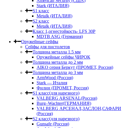
American Security (США)
Stark (ИТАЛИЯ)
S1 класс
Metalk (ИТАЛИЯ)
S2 класс
Metalk (ИТАЛИЯ)
Класс 1,огнестойкость- LFS 30P
MDTB ASG (Германия)
Оружейные сейфы
Сейфы для пистолетов
Толщина металла 1.5 мм
Оружейные сейфы ЧИРОК
Толщина металла до 2 мм
AIKO серия Беркут (ПРОМЕТ, Россия)
Толщина металла до 3 мм
ArmWood (Россия)
Stark — Италия
Филин (ПРОМЕТ, Россия)
S1 класс(для нарезного)
VALBERG ARSENAL(Россия)
Burg–Wachter(ГЕРМАНИЯ)
VALBERG АРСЕНАЛ,ЗАСЛОН,САФАРИ
(Россия)
S2 класс(для нарезного)
Gunsafe (Россия)