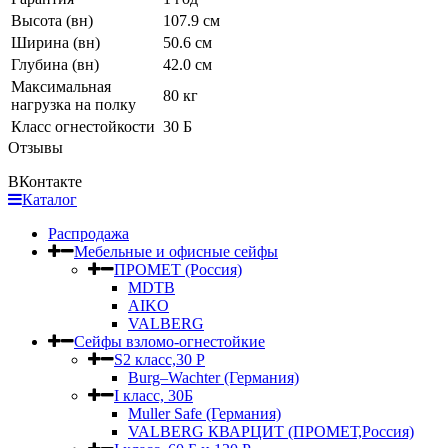
Высота (вн)
107.9 см
Ширина (вн)
50.6 см
Глубина (вн)
42.0 см
Максимальная
80 кг
нагрузка на полку
Класс огнестойкости
30 Б
Отзывы
ВКонтакте
Каталог
Распродажа
Мебельные и офисные сейфы
ПРОМЕТ (Россия)
MDTB
AIKO
VALBERG
Сейфы взломо-огнестойкие
S2 класс,30 Р
Burg–Wachter (Германия)
I класс, 30Б
Muller Safe (Германия)
VALBERG КВАРЦИТ (ПРОМЕТ,Россия)