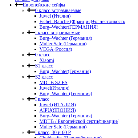
Европейские сейфы
0 класс встрамваемые
Juwel (Италия)
Fichet–Bauche (Франция)+огнестойкость
Burg–Wachter(ГЕРМАНИЯ)
I класс встраиваемые
Burg–Wachter (Германия)
Muller Safe (Германия)
VEGA (Россия)
0 класс
Xiaomi
S1 класс
Burg–Wachter(Германия)
S2 класс
MDTB S2 ES
Juwel(Италия)
Burg–Wachter (Германия)
I класс
Juwel (ИТАЛИЯ)
AIPU(ЯПОНИЯ)
Burg–Wachter (Германия)
MDTB / Европейской сертификации/
Muller Safe (Германия)
I класс, 30 и 60 P
Chubbsafes (Великобритания)