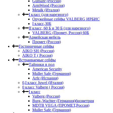
Gunsafe (Россия)
ArmWood (Россия)
Metalk (Италия)
I класс (для нарезного)
Оружейные сейфы VALBERG ИРБИС
I класс,30Б
II класс, 60 Б и 30 Б (для нарезного)
VALBERG (Промет, Россия) 60Б
Армейская мебель
Промет (Россия)
Гостиничные сейфы
AIKO SH (Россия)
AIKO Т ( Россия)
Встраиваемые сейфы
Тайники в пол
American Security
Muller Safe (Германия)
Arfe (Испания)
0,I класс Juwel (Италия)
0 класс Valberg ( Россия)
I класс
Valberg (Россия)
Burg–Wachter (Германия)биометрия
MDTB VEGA (ПРОМЕТ,Россия)
Muller Safe (Германия)