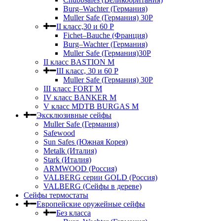
Burg–Wachter (Германия)
Muller Safe (Германия) 30Р
II класс,30 и 60 P
Fichet–Bauche (Франция)
Burg–Wachter (Германия)
Muller Safe (Германия)30P
II класс BASTION M
III класс, 30 и 60 P
Muller Safe (Германия) 30Р
III класс FORT M
IV класс BANKER M
V класс МDTB BURGAS M
Эксклюзивные сейфы
Muller Safe (Германия)
Safewood
Sun Safes (Южная Корея)
Metalk (Италия)
Stark (Италия)
ARMWOOD (Россия)
VALBERG серии GOLD (Россия)
VALBERG (Сейфы в дереве)
Сейфы термостаты
Европейские оружейные сейфы
Без класса