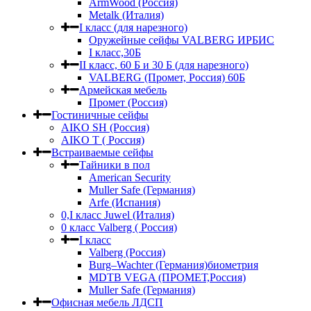
ArmWood (Россия)
Metalk (Италия)
I класс (для нарезного)
Оружейные сейфы VALBERG ИРБИС
I класс,30Б
II класс, 60 Б и 30 Б (для нарезного)
VALBERG (Промет, Россия) 60Б
Армейская мебель
Промет (Россия)
Гостиничные сейфы
AIKO SH (Россия)
AIKO Т ( Россия)
Встраиваемые сейфы
Тайники в пол
American Security
Muller Safe (Германия)
Arfe (Испания)
0,I класс Juwel (Италия)
0 класс Valberg ( Россия)
I класс
Valberg (Россия)
Burg–Wachter (Германия)биометрия
MDTB VEGA (ПРОМЕТ,Россия)
Muller Safe (Германия)
Офисная мебель ЛДСП