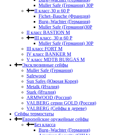
Muller Safe (Германия) 30Р
II класс,30 и 60 P
Fichet–Bauche (Франция)
Burg–Wachter (Германия)
Muller Safe (Германия)30P
II класс BASTION M
III класс, 30 и 60 P
Muller Safe (Германия) 30Р
III класс FORT M
IV класс BANKER M
V класс МDTB BURGAS M
Эксклюзивные сейфы
Muller Safe (Германия)
Safewood
Sun Safes (Южная Корея)
Metalk (Италия)
Stark (Италия)
ARMWOOD (Россия)
VALBERG серии GOLD (Россия)
VALBERG (Сейфы в дереве)
Сейфы термостаты
Европейские оружейные сейфы
Без класса
Burg–Wachter (Германия)