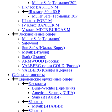
Muller Safe (Германия)30P
II класс BASTION M
III класс, 30 и 60 P
Muller Safe (Германия) 30Р
III класс FORT M
IV класс BANKER M
V класс МDTB BURGAS M
Эксклюзивные сейфы
Muller Safe (Германия)
Safewood
Sun Safes (Южная Корея)
Metalk (Италия)
Stark (Италия)
ARMWOOD (Россия)
VALBERG серии GOLD (Россия)
VALBERG (Сейфы в дереве)
Сейфы термостаты
Европейские оружейные сейфы
Без класса
Burg–Wachter (Германия)
American Security (США)
Stark (ИТАЛИЯ)
S1 класс
Metalk (ИТАЛИЯ)
S2 класс