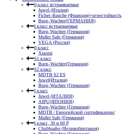
0 класс встрамваемые
Juwel (Италия)
Fichet–Bauche (Франция)+огнестойкость
Burg–Wachter(ГЕРМАНИЯ)
I класс встраиваемые
Burg–Wachter (Германия)
Muller Safe (Германия)
VEGA (Россия)
0 класс
Xiaomi
S1 класс
Burg–Wachter(Германия)
S2 класс
MDTB S2 ES
Juwel(Италия)
Burg–Wachter (Германия)
I класс
Juwel (ИТАЛИЯ)
AIPU(ЯПОНИЯ)
Burg–Wachter (Германия)
MDTB / Европейской сертификации/
Muller Safe (Германия)
I класс, 30 и 60 P
Chubbsafes (Великобритания)
Burg–Wachter (Германия)