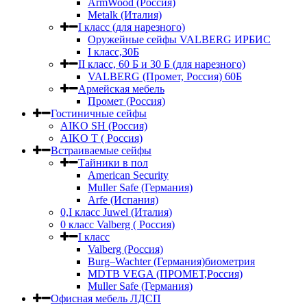
ArmWood (Россия)
Metalk (Италия)
I класс (для нарезного)
Оружейные сейфы VALBERG ИРБИС
I класс,30Б
II класс, 60 Б и 30 Б (для нарезного)
VALBERG (Промет, Россия) 60Б
Армейская мебель
Промет (Россия)
Гостиничные сейфы
AIKO SH (Россия)
AIKO Т ( Россия)
Встраиваемые сейфы
Тайники в пол
American Security
Muller Safe (Германия)
Arfe (Испания)
0,I класс Juwel (Италия)
0 класс Valberg ( Россия)
I класс
Valberg (Россия)
Burg–Wachter (Германия)биометрия
MDTB VEGA (ПРОМЕТ,Россия)
Muller Safe (Германия)
Офисная мебель ЛДСП