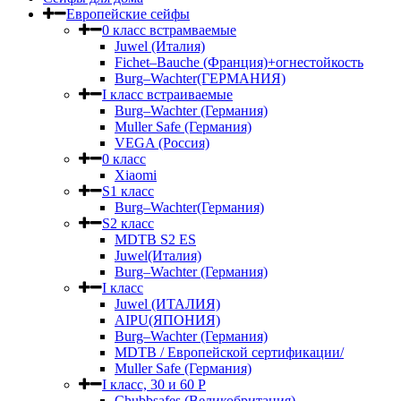
Европейские сейфы
0 класс встрамваемые
Juwel (Италия)
Fichet–Bauche (Франция)+огнестойкость
Burg–Wachter(ГЕРМАНИЯ)
I класс встраиваемые
Burg–Wachter (Германия)
Muller Safe (Германия)
VEGA (Россия)
0 класс
Xiaomi
S1 класс
Burg–Wachter(Германия)
S2 класс
MDTB S2 ES
Juwel(Италия)
Burg–Wachter (Германия)
I класс
Juwel (ИТАЛИЯ)
AIPU(ЯПОНИЯ)
Burg–Wachter (Германия)
MDTB / Европейской сертификации/
Muller Safe (Германия)
I класс, 30 и 60 P
Chubbsafes (Великобритания)