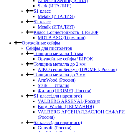
American Security (США)
Stark (ИТАЛИЯ)
S1 класс
Metalk (ИТАЛИЯ)
S2 класс
Metalk (ИТАЛИЯ)
Класс 1,огнестойкость- LFS 30P
MDTB ASG (Германия)
Оружейные сейфы
Сейфы для пистолетов
Толщина металла 1.5 мм
Оружейные сейфы ЧИРОК
Толщина металла до 2 мм
AIKO серия Беркут (ПРОМЕТ, Россия)
Толщина металла до 3 мм
ArmWood (Россия)
Stark — Италия
Филин (ПРОМЕТ, Россия)
S1 класс(для нарезного)
VALBERG ARSENAL(Россия)
Burg–Wachter(ГЕРМАНИЯ)
VALBERG АРСЕНАЛ,ЗАСЛОН,САФАРИ
(Россия)
S2 класс(для нарезного)
Gunsafe (Россия)