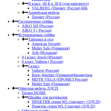
II класс, 60 Б и 30 Б (для нарезного)
VALBERG (Промет, Россия) 60Б
Армейская мебель
Промет (Россия)
Гостиничные сейфы
AIKO SH (Россия)
AIKO Т ( Россия)
Встраиваемые сейфы
Тайники в пол
American Security
Muller Safe (Германия)
Arfe (Испания)
0,I класс Juwel (Италия)
0 класс Valberg ( Россия)
I класс
Valberg (Россия)
Burg–Wachter (Германия)биометрия
MDTB VEGA (ПРОМЕТ,Россия)
Muller Safe (Германия)
Офисная мебель ЛДСП
Полки HOME
Шкафы для раздевалок
ПРАКТИК серия WL стандарт+ (ЛДСП)
Практик серия WL Стандарт (ЛДСП)
Офисные тумбы