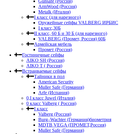
Gunsafe (Россия)
ArmWood (Россия)
Metalk (Италия)
I класс (для нарезного)
Оружейные сейфы VALBERG ИРБИС
I класс,30Б
II класс, 60 Б и 30 Б (для нарезного)
VALBERG (Промет, Россия) 60Б
Армейская мебель
Промет (Россия)
Гостиничные сейфы
AIKO SH (Россия)
AIKO Т ( Россия)
Встраиваемые сейфы
Тайники в пол
American Security
Muller Safe (Германия)
Arfe (Испания)
0,I класс Juwel (Италия)
0 класс Valberg ( Россия)
I класс
Valberg (Россия)
Burg–Wachter (Германия)биометрия
MDTB VEGA (ПРОМЕТ,Россия)
Muller Safe (Германия)