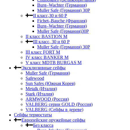
Burg–Wachter (Германия)
Muller Safe (Германия) 30Р
II класс,30 и 60 P
Fichet–Bauche (Франция)
Burg–Wachter (Германия)
Muller Safe (Германия)30P
II класс BASTION M
III класс, 30 и 60 P
Muller Safe (Германия) 30Р
III класс FORT M
IV класс BANKER M
V класс МDTB BURGAS M
Эксклюзивные сейфы
Muller Safe (Германия)
Safewood
Sun Safes (Южная Корея)
Metalk (Италия)
Stark (Италия)
ARMWOOD (Россия)
VALBERG серии GOLD (Россия)
VALBERG (Сейфы в дереве)
Сейфы термостаты
Европейские оружейные сейфы
Без класса