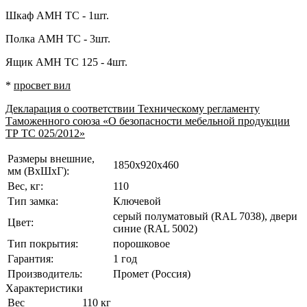
Шкаф AMH TC - 1шт.
Полка AMH TC - 3шт.
Ящик AMH TC 125 - 4шт.
*
просвет вил
Декларация о соответствии Техническому регламенту
Таможенного союза «О безопасности мебельной продукции
ТР ТС 025/2012»
Размеры внешние,
1850x920x460
мм (ВхШхГ):
Вес, кг:
110
Тип замка:
Ключевой
серый полуматовый (RAL 7038), двери
Цвет:
синие (RAL 5002)
Тип покрытия:
порошковое
Гарантия:
1 год
Производитель:
Промет (Россия)
Характеристики
Вес
110 кг