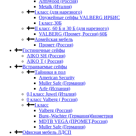
ArmWood (Россия)
Metalk (Италия)
I класс (для нарезного)
Оружейные сейфы VALBERG ИРБИС
I класс,30Б
II класс, 60 Б и 30 Б (для нарезного)
VALBERG (Промет, Россия) 60Б
Армейская мебель
Промет (Россия)
Гостиничные сейфы
AIKO SH (Россия)
AIKO Т ( Россия)
Встраиваемые сейфы
Тайники в пол
American Security
Muller Safe (Германия)
Arfe (Испания)
0,I класс Juwel (Италия)
0 класс Valberg ( Россия)
I класс
Valberg (Россия)
Burg–Wachter (Германия)биометрия
MDTB VEGA (ПРОМЕТ,Россия)
Muller Safe (Германия)
Офисная мебель ЛДСП