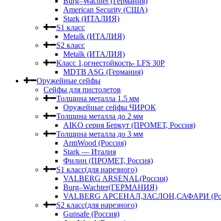
Burg–Wachter (Германия)
American Security (США)
Stark (ИТАЛИЯ)
S1 класс
Metalk (ИТАЛИЯ)
S2 класс
Metalk (ИТАЛИЯ)
Класс 1,огнестойкость- LFS 30P
MDTB ASG (Германия)
Оружейные сейфы
Сейфы для пистолетов
Толщина металла 1.5 мм
Оружейные сейфы ЧИРОК
Толщина металла до 2 мм
AIKO серия Беркут (ПРОМЕТ, Россия)
Толщина металла до 3 мм
ArmWood (Россия)
Stark — Италия
Филин (ПРОМЕТ, Россия)
S1 класс(для нарезного)
VALBERG ARSENAL(Россия)
Burg–Wachter(ГЕРМАНИЯ)
VALBERG АРСЕНАЛ,ЗАСЛОН,САФАРИ (Рос
S2 класс(для нарезного)
Gunsafe (Россия)