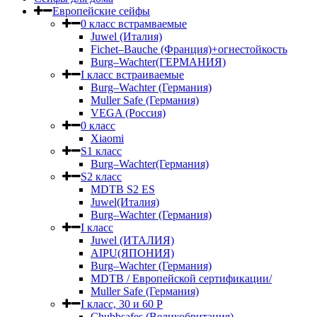
Европейские сейфы
0 класс встрамваемые
Juwel (Италия)
Fichet–Bauche (Франция)+огнестойкость
Burg–Wachter(ГЕРМАНИЯ)
I класс встраиваемые
Burg–Wachter (Германия)
Muller Safe (Германия)
VEGA (Россия)
0 класс
Xiaomi
S1 класс
Burg–Wachter(Германия)
S2 класс
MDTB S2 ES
Juwel(Италия)
Burg–Wachter (Германия)
I класс
Juwel (ИТАЛИЯ)
AIPU(ЯПОНИЯ)
Burg–Wachter (Германия)
MDTB / Европейской сертификации/
Muller Safe (Германия)
I класс, 30 и 60 P
Chubbsafes (Великобритания)