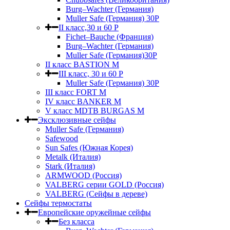
Burg–Wachter (Германия)
Muller Safe (Германия) 30Р
II класс,30 и 60 P
Fichet–Bauche (Франция)
Burg–Wachter (Германия)
Muller Safe (Германия)30P
II класс BASTION M
III класс, 30 и 60 P
Muller Safe (Германия) 30Р
III класс FORT M
IV класс BANKER M
V класс МDTB BURGAS M
Эксклюзивные сейфы
Muller Safe (Германия)
Safewood
Sun Safes (Южная Корея)
Metalk (Италия)
Stark (Италия)
ARMWOOD (Россия)
VALBERG серии GOLD (Россия)
VALBERG (Сейфы в дереве)
Сейфы термостаты
Европейские оружейные сейфы
Без класса