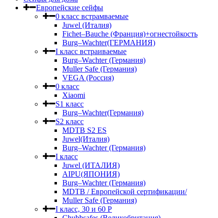
Европейские сейфы
0 класс встрамваемые
Juwel (Италия)
Fichet–Bauche (Франция)+огнестойкость
Burg–Wachter(ГЕРМАНИЯ)
I класс встраиваемые
Burg–Wachter (Германия)
Muller Safe (Германия)
VEGA (Россия)
0 класс
Xiaomi
S1 класс
Burg–Wachter(Германия)
S2 класс
MDTB S2 ES
Juwel(Италия)
Burg–Wachter (Германия)
I класс
Juwel (ИТАЛИЯ)
AIPU(ЯПОНИЯ)
Burg–Wachter (Германия)
MDTB / Европейской сертификации/
Muller Safe (Германия)
I класс, 30 и 60 P
Chubbsafes (Великобритания)