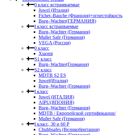
0 класс встрамваемые
Juwel (Италия)
Fichet–Bauche (Франция)+огнестойкость
Burg–Wachter(ГЕРМАНИЯ)
I класс встраиваемые
Burg–Wachter (Германия)
Muller Safe (Германия)
VEGA (Россия)
0 класс
Xiaomi
S1 класс
Burg–Wachter(Германия)
S2 класс
MDTB S2 ES
Juwel(Италия)
Burg–Wachter (Германия)
I класс
Juwel (ИТАЛИЯ)
AIPU(ЯПОНИЯ)
Burg–Wachter (Германия)
MDTB / Европейской сертификации/
Muller Safe (Германия)
I класс, 30 и 60 P
Chubbsafes (Великобритания)
Burg–Wachter (Германия)