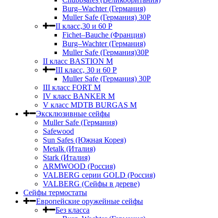
Burg–Wachter (Германия)
Muller Safe (Германия) 30Р
II класс,30 и 60 P
Fichet–Bauche (Франция)
Burg–Wachter (Германия)
Muller Safe (Германия)30P
II класс BASTION M
III класс, 30 и 60 P
Muller Safe (Германия) 30Р
III класс FORT M
IV класс BANKER M
V класс МDTB BURGAS M
Эксклюзивные сейфы
Muller Safe (Германия)
Safewood
Sun Safes (Южная Корея)
Metalk (Италия)
Stark (Италия)
ARMWOOD (Россия)
VALBERG серии GOLD (Россия)
VALBERG (Сейфы в дереве)
Сейфы термостаты
Европейские оружейные сейфы
Без класса