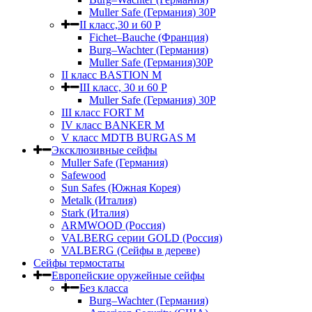
Muller Safe (Германия) 30Р
II класс,30 и 60 P
Fichet–Bauche (Франция)
Burg–Wachter (Германия)
Muller Safe (Германия)30P
II класс BASTION M
III класс, 30 и 60 P
Muller Safe (Германия) 30Р
III класс FORT M
IV класс BANKER M
V класс МDTB BURGAS M
Эксклюзивные сейфы
Muller Safe (Германия)
Safewood
Sun Safes (Южная Корея)
Metalk (Италия)
Stark (Италия)
ARMWOOD (Россия)
VALBERG серии GOLD (Россия)
VALBERG (Сейфы в дереве)
Сейфы термостаты
Европейские оружейные сейфы
Без класса
Burg–Wachter (Германия)