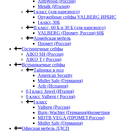
ArmWood (Россия)
Metalk (Италия)
I класс (для нарезного)
Оружейные сейфы VALBERG ИРБИС
I класс,30Б
II класс, 60 Б и 30 Б (для нарезного)
VALBERG (Промет, Россия) 60Б
Армейская мебель
Промет (Россия)
Гостиничные сейфы
AIKO SH (Россия)
AIKO Т ( Россия)
Встраиваемые сейфы
Тайники в пол
American Security
Muller Safe (Германия)
Arfe (Испания)
0,I класс Juwel (Италия)
0 класс Valberg ( Россия)
I класс
Valberg (Россия)
Burg–Wachter (Германия)биометрия
MDTB VEGA (ПРОМЕТ,Россия)
Muller Safe (Германия)
Офисная мебель ЛДСП