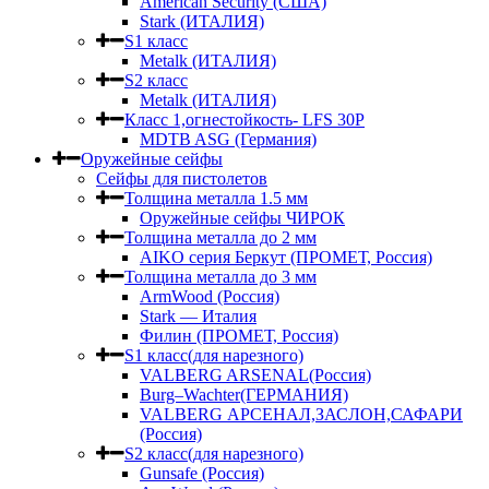
American Security (США)
Stark (ИТАЛИЯ)
S1 класс
Metalk (ИТАЛИЯ)
S2 класс
Metalk (ИТАЛИЯ)
Класс 1,огнестойкость- LFS 30P
MDTB ASG (Германия)
Оружейные сейфы
Сейфы для пистолетов
Толщина металла 1.5 мм
Оружейные сейфы ЧИРОК
Толщина металла до 2 мм
AIKO серия Беркут (ПРОМЕТ, Россия)
Толщина металла до 3 мм
ArmWood (Россия)
Stark — Италия
Филин (ПРОМЕТ, Россия)
S1 класс(для нарезного)
VALBERG ARSENAL(Россия)
Burg–Wachter(ГЕРМАНИЯ)
VALBERG АРСЕНАЛ,ЗАСЛОН,САФАРИ
(Россия)
S2 класс(для нарезного)
Gunsafe (Россия)