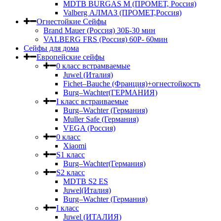
MDTB BURGAS M (ПРОМЕТ, Россия)
Valberg АЛМАЗ (ПРОМЕТ,Россия)
Огнестойкие Сейфы
Brand Mauer (Россия) 30Б-30 мин
VALBERG FRS (Россия) 60Р- 60мин
Сейфы для дома
Европейские сейфы
0 класс встрамваемые
Juwel (Италия)
Fichet–Bauche (Франция)+огнестойкость
Burg–Wachter(ГЕРМАНИЯ)
I класс встраиваемые
Burg–Wachter (Германия)
Muller Safe (Германия)
VEGA (Россия)
0 класс
Xiaomi
S1 класс
Burg–Wachter(Германия)
S2 класс
MDTB S2 ES
Juwel(Италия)
Burg–Wachter (Германия)
I класс
Juwel (ИТАЛИЯ)