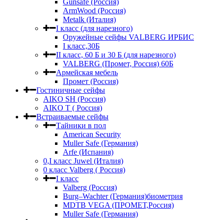
Gunsafe (Россия)
ArmWood (Россия)
Metalk (Италия)
I класс (для нарезного)
Оружейные сейфы VALBERG ИРБИС
I класс,30Б
II класс, 60 Б и 30 Б (для нарезного)
VALBERG (Промет, Россия) 60Б
Армейская мебель
Промет (Россия)
Гостиничные сейфы
AIKO SH (Россия)
AIKO Т ( Россия)
Встраиваемые сейфы
Тайники в пол
American Security
Muller Safe (Германия)
Arfe (Испания)
0,I класс Juwel (Италия)
0 класс Valberg ( Россия)
I класс
Valberg (Россия)
Burg–Wachter (Германия)биометрия
MDTB VEGA (ПРОМЕТ,Россия)
Muller Safe (Германия)