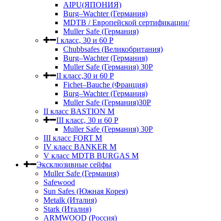
AIPU(ЯПОНИЯ)
Burg–Wachter (Германия)
MDTB / Европейской сертификации/
Muller Safe (Германия)
I класс, 30 и 60 P
Chubbsafes (Великобритания)
Burg–Wachter (Германия)
Muller Safe (Германия) 30Р
II класс,30 и 60 P
Fichet–Bauche (Франция)
Burg–Wachter (Германия)
Muller Safe (Германия)30P
II класс BASTION M
III класс, 30 и 60 P
Muller Safe (Германия) 30Р
III класс FORT M
IV класс BANKER M
V класс МDTB BURGAS M
Эксклюзивные сейфы
Muller Safe (Германия)
Safewood
Sun Safes (Южная Корея)
Metalk (Италия)
Stark (Италия)
ARMWOOD (Россия)