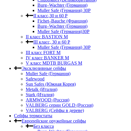
Burg–Wachter (Германия)
Muller Safe (Германия) 30Р
II класс,30 и 60 P
Fichet–Bauche (Франция)
Burg–Wachter (Германия)
Muller Safe (Германия)30P
II класс BASTION M
III класс, 30 и 60 P
Muller Safe (Германия) 30Р
III класс FORT M
IV класс BANKER M
V класс МDTB BURGAS M
Эксклюзивные сейфы
Muller Safe (Германия)
Safewood
Sun Safes (Южная Корея)
Metalk (Италия)
Stark (Италия)
ARMWOOD (Россия)
VALBERG серии GOLD (Россия)
VALBERG (Сейфы в дереве)
Сейфы термостаты
Европейские оружейные сейфы
Без класса