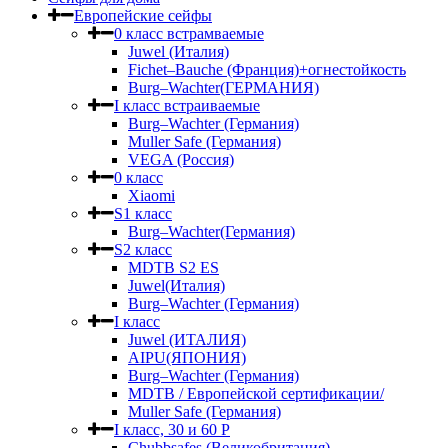
Европейские сейфы
0 класс встрамваемые
Juwel (Италия)
Fichet–Bauche (Франция)+огнестойкость
Burg–Wachter(ГЕРМАНИЯ)
I класс встраиваемые
Burg–Wachter (Германия)
Muller Safe (Германия)
VEGA (Россия)
0 класс
Xiaomi
S1 класс
Burg–Wachter(Германия)
S2 класс
MDTB S2 ES
Juwel(Италия)
Burg–Wachter (Германия)
I класс
Juwel (ИТАЛИЯ)
AIPU(ЯПОНИЯ)
Burg–Wachter (Германия)
MDTB / Европейской сертификации/
Muller Safe (Германия)
I класс, 30 и 60 P
Chubbsafes (Великобритания)