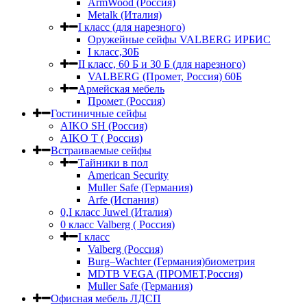
ArmWood (Россия)
Metalk (Италия)
I класс (для нарезного)
Оружейные сейфы VALBERG ИРБИС
I класс,30Б
II класс, 60 Б и 30 Б (для нарезного)
VALBERG (Промет, Россия) 60Б
Армейская мебель
Промет (Россия)
Гостиничные сейфы
AIKO SH (Россия)
AIKO Т ( Россия)
Встраиваемые сейфы
Тайники в пол
American Security
Muller Safe (Германия)
Arfe (Испания)
0,I класс Juwel (Италия)
0 класс Valberg ( Россия)
I класс
Valberg (Россия)
Burg–Wachter (Германия)биометрия
MDTB VEGA (ПРОМЕТ,Россия)
Muller Safe (Германия)
Офисная мебель ЛДСП