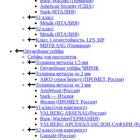
Burg–Wachter (Германия)
American Security (США)
Stark (ИТАЛИЯ)
S1 класс
Metalk (ИТАЛИЯ)
S2 класс
Metalk (ИТАЛИЯ)
Класс 1,огнестойкость- LFS 30P
MDTB ASG (Германия)
Оружейные сейфы
Сейфы для пистолетов
Толщина металла 1.5 мм
Оружейные сейфы ЧИРОК
Толщина металла до 2 мм
AIKO серия Беркут (ПРОМЕТ, Россия)
Толщина металла до 3 мм
ArmWood (Россия)
Stark — Италия
Филин (ПРОМЕТ, Россия)
S1 класс(для нарезного)
VALBERG ARSENAL(Россия)
Burg–Wachter(ГЕРМАНИЯ)
VALBERG АРСЕНАЛ,ЗАСЛОН,САФАРИ (Рос
S2 класс(для нарезного)
Gunsafe (Россия)