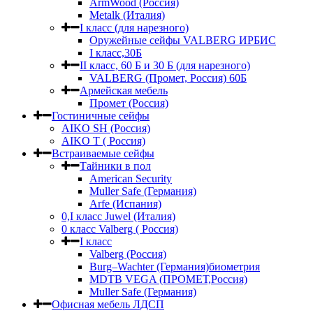
ArmWood (Россия)
Metalk (Италия)
I класс (для нарезного)
Оружейные сейфы VALBERG ИРБИС
I класс,30Б
II класс, 60 Б и 30 Б (для нарезного)
VALBERG (Промет, Россия) 60Б
Армейская мебель
Промет (Россия)
Гостиничные сейфы
AIKO SH (Россия)
AIKO Т ( Россия)
Встраиваемые сейфы
Тайники в пол
American Security
Muller Safe (Германия)
Arfe (Испания)
0,I класс Juwel (Италия)
0 класс Valberg ( Россия)
I класс
Valberg (Россия)
Burg–Wachter (Германия)биометрия
MDTB VEGA (ПРОМЕТ,Россия)
Muller Safe (Германия)
Офисная мебель ЛДСП