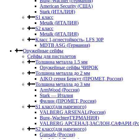
Burg–Wachter (Германия)
American Security (США)
Stark (ИТАЛИЯ)
S1 класс
Metalk (ИТАЛИЯ)
S2 класс
Metalk (ИТАЛИЯ)
Класс 1,огнестойкость- LFS 30P
MDTB ASG (Германия)
Оружейные сейфы
Сейфы для пистолетов
Толщина металла 1.5 мм
Оружейные сейфы ЧИРОК
Толщина металла до 2 мм
AIKO серия Беркут (ПРОМЕТ, Россия)
Толщина металла до 3 мм
ArmWood (Россия)
Stark — Италия
Филин (ПРОМЕТ, Россия)
S1 класс(для нарезного)
VALBERG ARSENAL(Россия)
Burg–Wachter(ГЕРМАНИЯ)
VALBERG АРСЕНАЛ,ЗАСЛОН,САФАРИ (Рос
S2 класс(для нарезного)
Gunsafe (Россия)