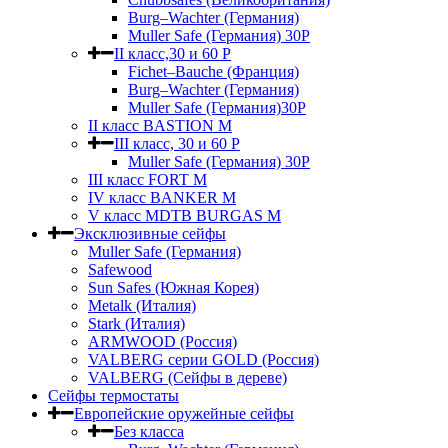
Burg–Wachter (Германия)
Muller Safe (Германия) 30Р
II класс,30 и 60 P
Fichet–Bauche (Франция)
Burg–Wachter (Германия)
Muller Safe (Германия)30P
II класс BASTION M
III класс, 30 и 60 P
Muller Safe (Германия) 30Р
III класс FORT M
IV класс BANKER M
V класс МDTB BURGAS M
Эксклюзивные сейфы
Muller Safe (Германия)
Safewood
Sun Safes (Южная Корея)
Metalk (Италия)
Stark (Италия)
ARMWOOD (Россия)
VALBERG серии GOLD (Россия)
VALBERG (Сейфы в дереве)
Сейфы термостаты
Европейские оружейные сейфы
Без класса