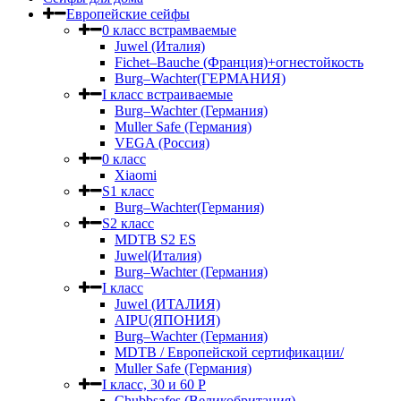
Европейские сейфы
0 класс встрамваемые
Juwel (Италия)
Fichet–Bauche (Франция)+огнестойкость
Burg–Wachter(ГЕРМАНИЯ)
I класс встраиваемые
Burg–Wachter (Германия)
Muller Safe (Германия)
VEGA (Россия)
0 класс
Xiaomi
S1 класс
Burg–Wachter(Германия)
S2 класс
MDTB S2 ES
Juwel(Италия)
Burg–Wachter (Германия)
I класс
Juwel (ИТАЛИЯ)
AIPU(ЯПОНИЯ)
Burg–Wachter (Германия)
MDTB / Европейской сертификации/
Muller Safe (Германия)
I класс, 30 и 60 P
Chubbsafes (Великобритания)