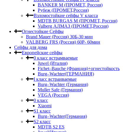
BANKER M (ПРОМЕТ, Россия)
Рубеж (ПРОМЕТ,Россия)
Взломостойкие сейфы V класса
MDTB BURGAS M (ПРОМЕТ, Россия)
Valberg АЛМАЗ (ПРОМЕТ,Россия)
Огнестойкие Сейфы
Brand Mauer (Россия) 30Б-30 мин
VALBERG FRS (Россия) 60Р- 60мин
Сейфы для дома
Европейские сейфы
0 класс встрамваемые
Juwel (Италия)
Fichet–Bauche (Франция)+огнестойкость
Burg–Wachter(ГЕРМАНИЯ)
I класс встраиваемые
Burg–Wachter (Германия)
Muller Safe (Германия)
VEGA (Россия)
0 класс
Xiaomi
S1 класс
Burg–Wachter(Германия)
S2 класс
MDTB S2 ES