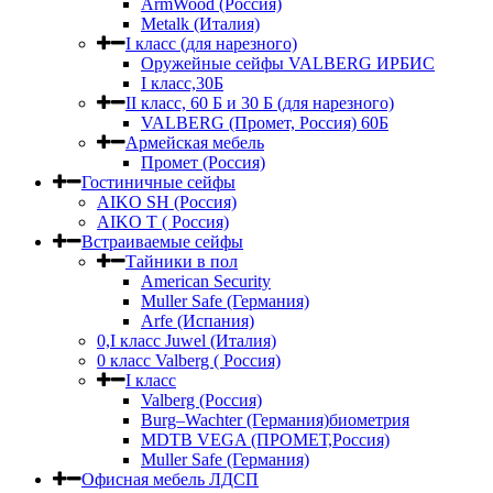
ArmWood (Россия)
Metalk (Италия)
I класс (для нарезного)
Оружейные сейфы VALBERG ИРБИС
I класс,30Б
II класс, 60 Б и 30 Б (для нарезного)
VALBERG (Промет, Россия) 60Б
Армейская мебель
Промет (Россия)
Гостиничные сейфы
AIKO SH (Россия)
AIKO Т ( Россия)
Встраиваемые сейфы
Тайники в пол
American Security
Muller Safe (Германия)
Arfe (Испания)
0,I класс Juwel (Италия)
0 класс Valberg ( Россия)
I класс
Valberg (Россия)
Burg–Wachter (Германия)биометрия
MDTB VEGA (ПРОМЕТ,Россия)
Muller Safe (Германия)
Офисная мебель ЛДСП