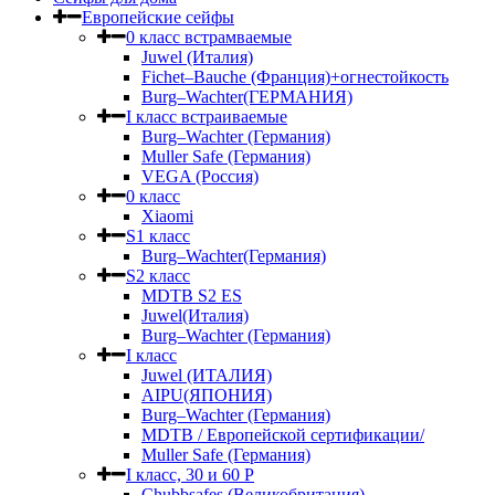
Европейские сейфы
0 класс встрамваемые
Juwel (Италия)
Fichet–Bauche (Франция)+огнестойкость
Burg–Wachter(ГЕРМАНИЯ)
I класс встраиваемые
Burg–Wachter (Германия)
Muller Safe (Германия)
VEGA (Россия)
0 класс
Xiaomi
S1 класс
Burg–Wachter(Германия)
S2 класс
MDTB S2 ES
Juwel(Италия)
Burg–Wachter (Германия)
I класс
Juwel (ИТАЛИЯ)
AIPU(ЯПОНИЯ)
Burg–Wachter (Германия)
MDTB / Европейской сертификации/
Muller Safe (Германия)
I класс, 30 и 60 P
Chubbsafes (Великобритания)