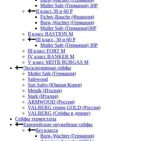
Muller Safe (Германия) 30Р
II класс,30 и 60 P
Fichet–Bauche (Франция)
Burg–Wachter (Германия)
Muller Safe (Германия)30P
II класс BASTION M
III класс, 30 и 60 P
Muller Safe (Германия) 30Р
III класс FORT M
IV класс BANKER M
V класс МDTB BURGAS M
Эксклюзивные сейфы
Muller Safe (Германия)
Safewood
Sun Safes (Южная Корея)
Metalk (Италия)
Stark (Италия)
ARMWOOD (Россия)
VALBERG серии GOLD (Россия)
VALBERG (Сейфы в дереве)
Сейфы термостаты
Европейские оружейные сейфы
Без класса
Burg–Wachter (Германия)