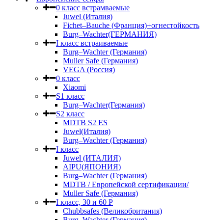
0 класс встрамваемые
Juwel (Италия)
Fichet–Bauche (Франция)+огнестойкость
Burg–Wachter(ГЕРМАНИЯ)
I класс встраиваемые
Burg–Wachter (Германия)
Muller Safe (Германия)
VEGA (Россия)
0 класс
Xiaomi
S1 класс
Burg–Wachter(Германия)
S2 класс
MDTB S2 ES
Juwel(Италия)
Burg–Wachter (Германия)
I класс
Juwel (ИТАЛИЯ)
AIPU(ЯПОНИЯ)
Burg–Wachter (Германия)
MDTB / Европейской сертификации/
Muller Safe (Германия)
I класс, 30 и 60 P
Chubbsafes (Великобритания)
Burg–Wachter (Германия)