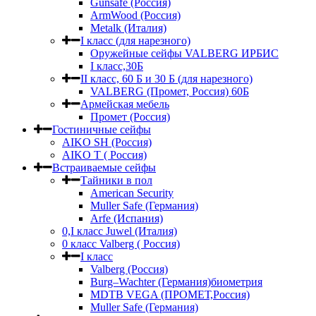
Gunsafe (Россия)
ArmWood (Россия)
Metalk (Италия)
I класс (для нарезного)
Оружейные сейфы VALBERG ИРБИС
I класс,30Б
II класс, 60 Б и 30 Б (для нарезного)
VALBERG (Промет, Россия) 60Б
Армейская мебель
Промет (Россия)
Гостиничные сейфы
AIKO SH (Россия)
AIKO Т ( Россия)
Встраиваемые сейфы
Тайники в пол
American Security
Muller Safe (Германия)
Arfe (Испания)
0,I класс Juwel (Италия)
0 класс Valberg ( Россия)
I класс
Valberg (Россия)
Burg–Wachter (Германия)биометрия
MDTB VEGA (ПРОМЕТ,Россия)
Muller Safe (Германия)