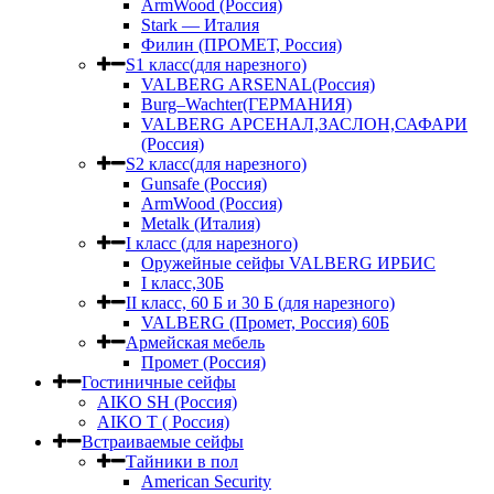
ArmWood (Россия)
Stark — Италия
Филин (ПРОМЕТ, Россия)
S1 класс(для нарезного)
VALBERG ARSENAL(Россия)
Burg–Wachter(ГЕРМАНИЯ)
VALBERG АРСЕНАЛ,ЗАСЛОН,САФАРИ
(Россия)
S2 класс(для нарезного)
Gunsafe (Россия)
ArmWood (Россия)
Metalk (Италия)
I класс (для нарезного)
Оружейные сейфы VALBERG ИРБИС
I класс,30Б
II класс, 60 Б и 30 Б (для нарезного)
VALBERG (Промет, Россия) 60Б
Армейская мебель
Промет (Россия)
Гостиничные сейфы
AIKO SH (Россия)
AIKO Т ( Россия)
Встраиваемые сейфы
Тайники в пол
American Security