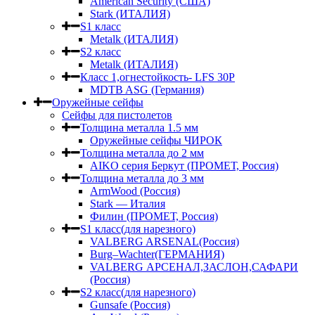
American Security (США)
Stark (ИТАЛИЯ)
S1 класс
Metalk (ИТАЛИЯ)
S2 класс
Metalk (ИТАЛИЯ)
Класс 1,огнестойкость- LFS 30P
MDTB ASG (Германия)
Оружейные сейфы
Сейфы для пистолетов
Толщина металла 1.5 мм
Оружейные сейфы ЧИРОК
Толщина металла до 2 мм
AIKO серия Беркут (ПРОМЕТ, Россия)
Толщина металла до 3 мм
ArmWood (Россия)
Stark — Италия
Филин (ПРОМЕТ, Россия)
S1 класс(для нарезного)
VALBERG ARSENAL(Россия)
Burg–Wachter(ГЕРМАНИЯ)
VALBERG АРСЕНАЛ,ЗАСЛОН,САФАРИ
(Россия)
S2 класс(для нарезного)
Gunsafe (Россия)