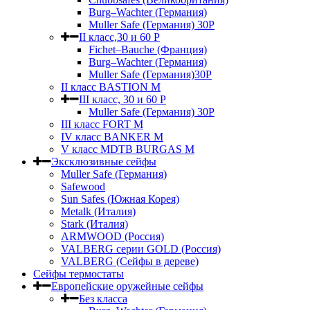
Burg–Wachter (Германия)
Muller Safe (Германия) 30Р
II класс,30 и 60 P
Fichet–Bauche (Франция)
Burg–Wachter (Германия)
Muller Safe (Германия)30P
II класс BASTION M
III класс, 30 и 60 P
Muller Safe (Германия) 30Р
III класс FORT M
IV класс BANKER M
V класс МDTB BURGAS M
Эксклюзивные сейфы
Muller Safe (Германия)
Safewood
Sun Safes (Южная Корея)
Metalk (Италия)
Stark (Италия)
ARMWOOD (Россия)
VALBERG серии GOLD (Россия)
VALBERG (Сейфы в дереве)
Сейфы термостаты
Европейские оружейные сейфы
Без класса