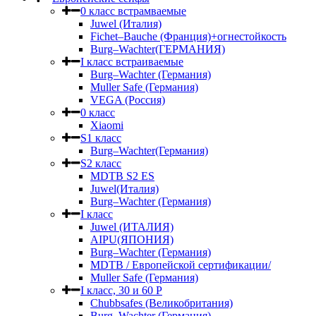
0 класс встрамваемые
Juwel (Италия)
Fichet–Bauche (Франция)+огнестойкость
Burg–Wachter(ГЕРМАНИЯ)
I класс встраиваемые
Burg–Wachter (Германия)
Muller Safe (Германия)
VEGA (Россия)
0 класс
Xiaomi
S1 класс
Burg–Wachter(Германия)
S2 класс
MDTB S2 ES
Juwel(Италия)
Burg–Wachter (Германия)
I класс
Juwel (ИТАЛИЯ)
AIPU(ЯПОНИЯ)
Burg–Wachter (Германия)
MDTB / Европейской сертификации/
Muller Safe (Германия)
I класс, 30 и 60 P
Chubbsafes (Великобритания)
Burg–Wachter (Германия)