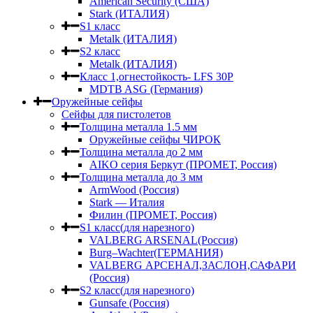
American Security (США)
Stark (ИТАЛИЯ)
S1 класс
Metalk (ИТАЛИЯ)
S2 класс
Metalk (ИТАЛИЯ)
Класс 1,огнестойкость- LFS 30P
MDTB ASG (Германия)
Оружейные сейфы
Сейфы для пистолетов
Толщина металла 1.5 мм
Оружейные сейфы ЧИРОК
Толщина металла до 2 мм
AIKO серия Беркут (ПРОМЕТ, Россия)
Толщина металла до 3 мм
ArmWood (Россия)
Stark — Италия
Филин (ПРОМЕТ, Россия)
S1 класс(для нарезного)
VALBERG ARSENAL(Россия)
Burg–Wachter(ГЕРМАНИЯ)
VALBERG АРСЕНАЛ,ЗАСЛОН,САФАРИ
(Россия)
S2 класс(для нарезного)
Gunsafe (Россия)