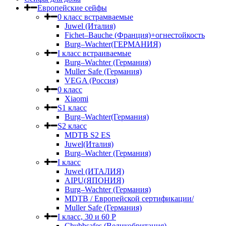
Европейские сейфы
0 класс встрамваемые
Juwel (Италия)
Fichet–Bauche (Франция)+огнестойкость
Burg–Wachter(ГЕРМАНИЯ)
I класс встраиваемые
Burg–Wachter (Германия)
Muller Safe (Германия)
VEGA (Россия)
0 класс
Xiaomi
S1 класс
Burg–Wachter(Германия)
S2 класс
MDTB S2 ES
Juwel(Италия)
Burg–Wachter (Германия)
I класс
Juwel (ИТАЛИЯ)
AIPU(ЯПОНИЯ)
Burg–Wachter (Германия)
MDTB / Европейской сертификации/
Muller Safe (Германия)
I класс, 30 и 60 P
Chubbsafes (Великобритания)