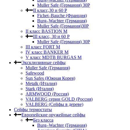
Muller Safe (Германия) 30Р
II класс,30 и 60 P
Fichet–Bauche (Франция)
Burg–Wachter (Германия)
Muller Safe (Германия)30P
II класс BASTION M
III класс, 30 и 60 P
Muller Safe (Германия) 30Р
III класс FORT M
IV класс BANKER M
V класс МDTB BURGAS M
Эксклюзивные сейфы
Muller Safe (Германия)
Safewood
Sun Safes (Южная Корея)
Metalk (Италия)
Stark (Италия)
ARMWOOD (Россия)
VALBERG серии GOLD (Россия)
VALBERG (Сейфы в дереве)
Сейфы термостаты
Европейские оружейные сейфы
Без класса
Burg–Wachter (Германия)