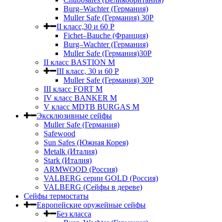
Burg–Wachter (Германия)
Muller Safe (Германия) 30Р
II класс,30 и 60 P
Fichet–Bauche (Франция)
Burg–Wachter (Германия)
Muller Safe (Германия)30P
II класс BASTION M
III класс, 30 и 60 P
Muller Safe (Германия) 30Р
III класс FORT M
IV класс BANKER M
V класс МDTB BURGAS M
Эксклюзивные сейфы
Muller Safe (Германия)
Safewood
Sun Safes (Южная Корея)
Metalk (Италия)
Stark (Италия)
ARMWOOD (Россия)
VALBERG серии GOLD (Россия)
VALBERG (Сейфы в дереве)
Сейфы термостаты
Европейские оружейные сейфы
Без класса