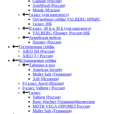
Gunsafe (Россия)
ArmWood (Россия)
Metalk (Италия)
I класс (для нарезного)
Оружейные сейфы VALBERG ИРБИС
I класс,30Б
II класс, 60 Б и 30 Б (для нарезного)
VALBERG (Промет, Россия) 60Б
Армейская мебель
Промет (Россия)
Гостиничные сейфы
AIKO SH (Россия)
AIKO Т ( Россия)
Встраиваемые сейфы
Тайники в пол
American Security
Muller Safe (Германия)
Arfe (Испания)
0,I класс Juwel (Италия)
0 класс Valberg ( Россия)
I класс
Valberg (Россия)
Burg–Wachter (Германия)биометрия
MDTB VEGA (ПРОМЕТ,Россия)
Muller Safe (Германия)