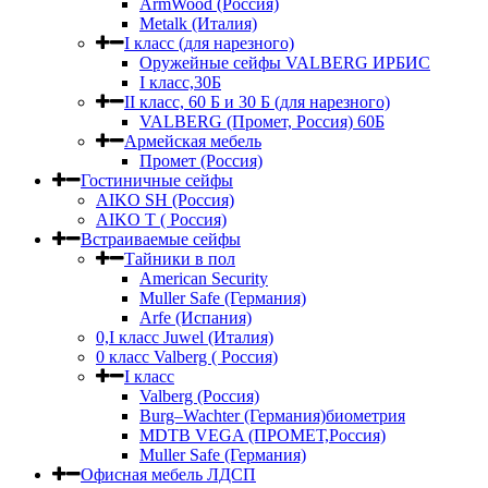
ArmWood (Россия)
Metalk (Италия)
I класс (для нарезного)
Оружейные сейфы VALBERG ИРБИС
I класс,30Б
II класс, 60 Б и 30 Б (для нарезного)
VALBERG (Промет, Россия) 60Б
Армейская мебель
Промет (Россия)
Гостиничные сейфы
AIKO SH (Россия)
AIKO Т ( Россия)
Встраиваемые сейфы
Тайники в пол
American Security
Muller Safe (Германия)
Arfe (Испания)
0,I класс Juwel (Италия)
0 класс Valberg ( Россия)
I класс
Valberg (Россия)
Burg–Wachter (Германия)биометрия
MDTB VEGA (ПРОМЕТ,Россия)
Muller Safe (Германия)
Офисная мебель ЛДСП